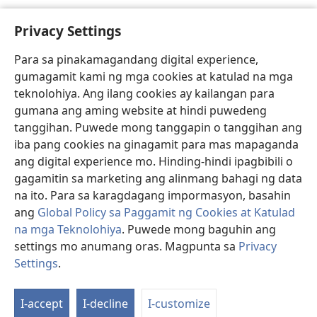
Privacy Settings
Para sa pinakamagandang digital experience,
gumagamit kami ng mga cookies at katulad na mga
teknolohiya. Ang ilang cookies ay kailangan para
gumana ang aming website at hindi puwedeng
tanggihan. Puwede mong tanggapin o tanggihan ang
iba pang cookies na ginagamit para mas mapaganda
ang digital experience mo. Hinding-hindi ipagbibili o
gagamitin sa marketing ang alinmang bahagi ng data
na ito. Para sa karagdagang impormasyon, basahin
ang
Global Policy sa Paggamit ng Cookies at Katulad
na mga Teknolohiya
. Puwede mong baguhin ang
settings mo anumang oras. Magpunta sa
Privacy
Settings
.
St
P
I-accept
I-decline
I-customize