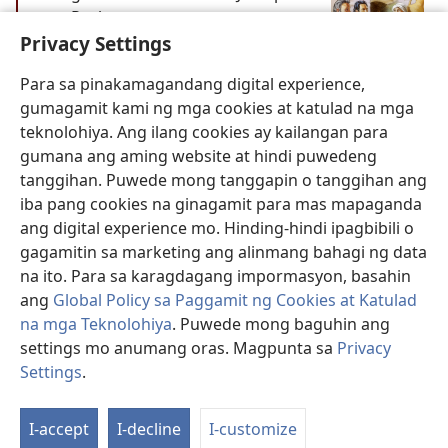
sa Paskuwa
Privacy Settings
Dumating si Jesus at ang iba pang
apostol nang dapit-hapon
Para sa pinakamagandang digital experience,
gumagamit kami ng mga cookies at katulad na mga
Mateo 26:17-19
teknolohiya. Ang ilang cookies ay kailangan para
Marcos 14:12-16
gumana ang aming website at hindi puwedeng
tanggihan. Puwede mong tanggapin o tanggihan ang
Lucas 22:7-13
iba pang cookies na ginagamit para mas mapaganda
ang digital experience mo. Hinding-hindi ipagbibili o
PAGLUBOG NG ARAW
gagamitin sa marketing ang alinmang bahagi ng data
Bumalik sa mga petsa
na ito. Para sa karagdagang impormasyon, basahin
ang
Global Policy sa Paggamit ng Cookies at Katulad
Nisan 14
na mga Teknolohiya
. Puwede mong baguhin ang
settings mo anumang oras. Magpunta sa
Privacy
PAGLUBOG NG ARAW
Settings
.
St
Kinain ang hapunan para sa
P
Paskuwa kasama ang mga apostol
I-accept
I-decline
I-customize