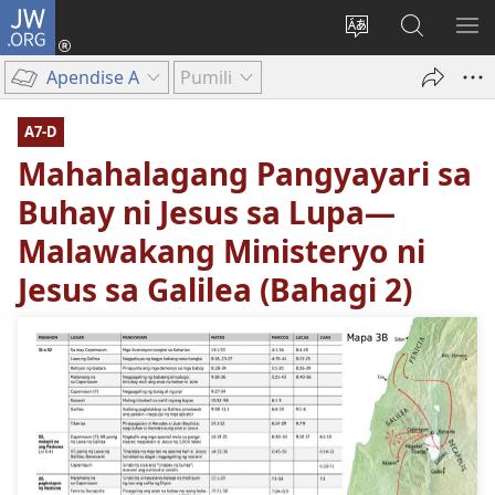
JW.ORG
Mag-
log
Baguhin
Maghana
IPA
In
ang
sa
AN
Apendise A
Pumili
(may
wika
JW.ORG
ME
bubukas
ng
A7-D
na
site
Mahahalagang Pangyayari sa
bagong
window)
Buhay ni Jesus sa Lupa—
Malawakang Ministeryo ni
Jesus sa Galilea (Bahagi 2)