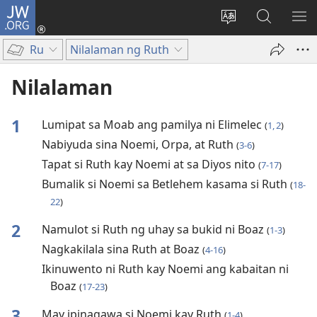
JW.ORG
Mag-
log
Baguhin
Maghana
IPA
In
ang
sa
AN
Ru
Nilalaman ng Ruth
(may
wika
JW.ORG
ME
bubukas
ng
Nilalaman
na
site
bagong
1
Lumipat sa Moab ang pamilya ni Elimelec
(
1, 2
)
window)
Nabiyuda sina Noemi, Orpa, at Ruth
(
3-6
)
Tapat si Ruth kay Noemi at sa Diyos nito
(
7-17
)
Bumalik si Noemi sa Betlehem kasama si Ruth
(
18-
22
)
2
Namulot si Ruth ng uhay sa bukid ni Boaz
(
1-3
)
Nagkakilala sina Ruth at Boaz
(
4-16
)
Ikinuwento ni Ruth kay Noemi ang kabaitan ni
Boaz
(
17-23
)
3
May ipinagawa si Noemi kay Ruth
(
1-4
)