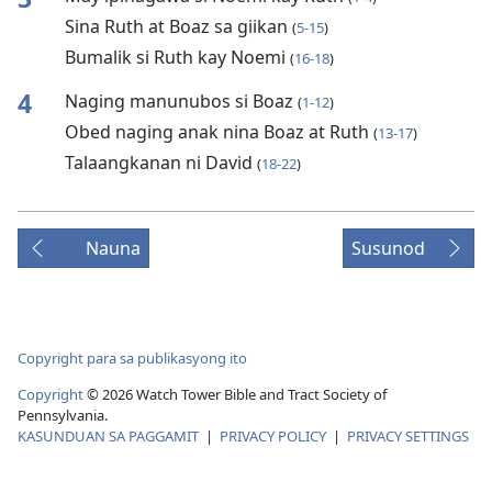
Sina Ruth at Boaz sa giikan
(
5-15
)
Bumalik si Ruth kay Noemi
(
16-18
)
4
Naging manunubos si Boaz
(
1-12
)
Obed naging anak nina Boaz at Ruth
(
13-17
)
Talaangkanan ni David
(
18-22
)
Nauna
Susunod
Copyright para sa publikasyong ito
Copyright
© 2026 Watch Tower Bible and Tract Society of
Pennsylvania.
KASUNDUAN SA PAGGAMIT
|
PRIVACY POLICY
|
PRIVACY SETTINGS