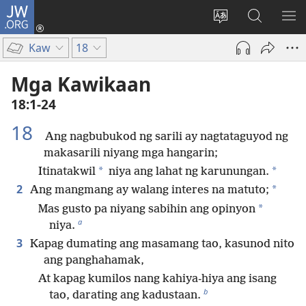
JW.ORG
Mag-
log
Baguhin
Maghana
IPA
In
ang
sa
AN
Kaw
18
(may
wika
JW.ORG
ME
bubukas
ng
Mga Kawikaan
na
site
18:1-24
bagong
window)
18
Ang nagbubukod ng sarili ay nagtataguyod ng
makasarili niyang mga hangarin;
*
*
Itinatakwil
niya ang lahat ng karunungan.
2
*
Ang mangmang ay walang interes na matuto;
*
Mas gusto pa niyang sabihin ang opinyon
a
niya.
3
Kapag dumating ang masamang tao, kasunod nito
ang panghahamak,
At kapag kumilos nang kahiya-hiya ang isang
b
tao, darating ang kadustaan.