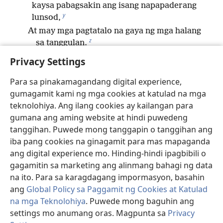
kaysa pabagsakin ang isang napapaderang
y
lunsod,
At may mga pagtatalo na gaya ng mga halang
z
sa tanggulan.
20
Mabubusog ang isang tao dahil sa bunga ng
Privacy Settings
a
*
pananalita
niya;
Para sa pinakamagandang digital experience,
Masisiyahan siya sa resulta ng mga sinasabi
gumagamit kami ng mga cookies at katulad na mga
niya.
teknolohiya. Ang ilang cookies ay kailangan para
21
Ang kamatayan at buhay ay nasa kapangyarihan
gumana ang aming website at hindi puwedeng
b
ng dila;
tanggihan. Puwede mong tanggapin o tanggihan ang
Kung ang isa ay madalas magsalita, kakainin
iba pang cookies na ginagamit para mas mapaganda
c
niya ang bunga nito.
ang digital experience mo. Hinding-hindi ipagbibili o
22
Ang nakahanap ng mahusay na asawang babae
gagamitin sa marketing ang alinmang bahagi ng data
d
ay nakakita ng mabuting bagay,
na ito. Para sa karagdagang impormasyon, basahin
e
*
At pagpapala
iyon sa kaniya ni Jehova.
ang
Global Policy sa Paggamit ng Cookies at Katulad
23
Ang mahirap ay nagmamakaawa,
na mga Teknolohiya
. Puwede mong baguhin ang
Pero ang mayaman ay mabagsik sumagot.
settings mo anumang oras. Magpunta sa
Privacy