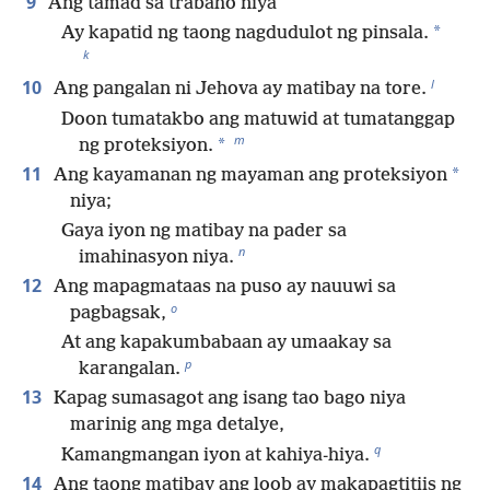
9
Ang tamad sa trabaho niya
*
Ay kapatid ng taong nagdudulot ng pinsala.
k
l
10
Ang pangalan ni Jehova ay matibay na tore.
Doon tumatakbo ang matuwid at tumatanggap
m
*
ng proteksiyon.
11
*
Ang kayamanan ng mayaman ang proteksiyon
niya;
Gaya iyon ng matibay na pader sa
n
imahinasyon niya.
12
Ang mapagmataas na puso ay nauuwi sa
o
pagbagsak,
At ang kapakumbabaan ay umaakay sa
p
karangalan.
13
Kapag sumasagot ang isang tao bago niya
marinig ang mga detalye,
q
Kamangmangan iyon at kahiya-hiya.
14
Ang taong matibay ang loob ay makapagtitiis ng