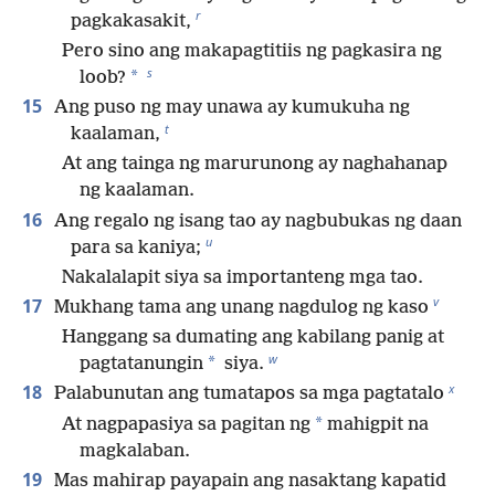
r
pagkakasakit,
Pero sino ang makapagtitiis ng pagkasira ng
s
*
loob?
15
Ang puso ng may unawa ay kumukuha ng
t
kaalaman,
At ang tainga ng marurunong ay naghahanap
ng kaalaman.
16
Ang regalo ng isang tao ay nagbubukas ng daan
u
para sa kaniya;
Nakalalapit siya sa importanteng mga tao.
v
17
Mukhang tama ang unang nagdulog ng kaso
Hanggang sa dumating ang kabilang panig at
w
*
pagtatanungin
siya.
x
18
Palabunutan ang tumatapos sa mga pagtatalo
*
At nagpapasiya sa pagitan ng
mahigpit na
magkalaban.
19
Mas mahirap payapain ang nasaktang kapatid