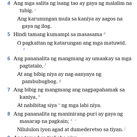
4
Ang mga salita ng isang tao ay gaya ng malalim na
c
tubig.
Ang karunungan mula sa kaniya ay aagos na
gaya ng ilog.
d
5
Hindi tamang kumampi sa masasama
O pagkaitan ng katarungan ang mga matuwid.
e
6
Ang pananalita ng mangmang ay umaakay sa mga
f
pagtatalo,
At ang bibig niya ay nag-aanyaya ng
g
pambubugbog.
7
Ang bibig ng mangmang ang nagpapahamak sa
h
kaniya,
*
At nabibitag siya
ng mga labi niya.
8
Ang pananalita ng maninirang-puri ay gaya ng
i
*
masarap na pagkain;
j
Nilululon iyon agad at dumederetso sa tiyan.