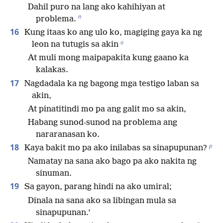
Dahil puro na lang ako kahihiyan at
n
problema.
16
Kung itaas ko ang ulo ko, magiging gaya ka ng
o
leon na tutugis sa akin
At muli mong maipapakita kung gaano ka
kalakas.
17
Nagdadala ka ng bagong mga testigo laban sa
akin,
At pinatitindi mo pa ang galit mo sa akin,
Habang sunod-sunod na problema ang
nararanasan ko.
p
18
Kaya bakit mo pa ako inilabas sa sinapupunan?
Namatay na sana ako bago pa ako nakita ng
sinuman.
19
Sa gayon, parang hindi na ako umiral;
Dinala na sana ako sa libingan mula sa
sinapupunan.’