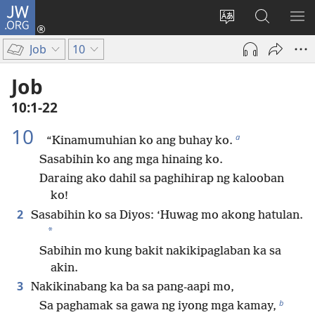
JW.ORG
Mag-
log
Baguhin
Maghana
IPA
In
ang
sa
AN
Job
10
(may
wika
JW.ORG
ME
bubukas
ng
Job
na
site
10:1-22
bagong
window)
10
a
“Kinamumuhian ko ang buhay ko.
Sasabihin ko ang mga hinaing ko.
Daraing ako dahil sa paghihirap ng kalooban
ko!
2
Sasabihin ko sa Diyos: ‘Huwag mo akong hatulan.
*
Sabihin mo kung bakit nakikipaglaban ka sa
akin.
3
Nakikinabang ka ba sa pang-aapi mo,
b
Sa paghamak sa gawa ng iyong mga kamay,