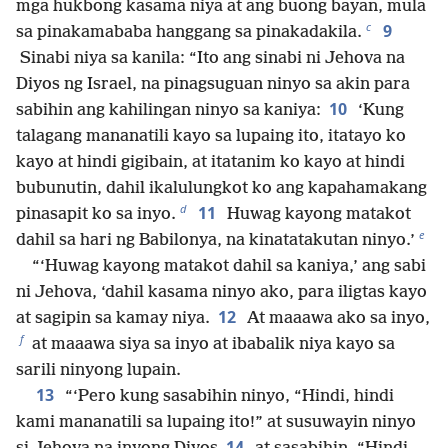
mga hukbong kasama niya at ang buong bayan, mula
c
9
sa pinakamababa hanggang sa pinakadakila.
Sinabi niya sa kanila: “Ito ang sinabi ni Jehova na
Diyos ng Israel, na pinagsuguan ninyo sa akin para
10
sabihin ang kahilingan ninyo sa kaniya:
‘Kung
talagang mananatili kayo sa lupaing ito, itatayo ko
kayo at hindi gigibain, at itatanim ko kayo at hindi
bubunutin, dahil ikalulungkot ko ang kapahamakang
d
11
pinasapit ko sa inyo.
Huwag kayong matakot
e
dahil sa hari ng Babilonya, na kinatatakutan ninyo.’
“‘Huwag kayong matakot dahil sa kaniya,’ ang sabi
ni Jehova, ‘dahil kasama ninyo ako, para iligtas kayo
12
at sagipin sa kamay niya.
At maaawa ako sa inyo,
f
at maaawa siya sa inyo at ibabalik niya kayo sa
sarili ninyong lupain.
13
“‘Pero kung sasabihin ninyo, “Hindi, hindi
kami mananatili sa lupaing ito!” at susuwayin ninyo
14