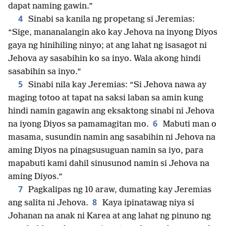
dapat naming gawin.”
4
Sinabi sa kanila ng propetang si Jeremias:
“Sige, mananalangin ako kay Jehova na inyong Diyos
gaya ng hinihiling ninyo; at ang lahat ng isasagot ni
Jehova ay sasabihin ko sa inyo. Wala akong hindi
sasabihin sa inyo.”
5
Sinabi nila kay Jeremias: “Si Jehova nawa ay
maging totoo at tapat na saksi laban sa amin kung
hindi namin gagawin ang eksaktong sinabi ni Jehova
6
na iyong Diyos sa pamamagitan mo.
Mabuti man o
masama, susundin namin ang sasabihin ni Jehova na
aming Diyos na pinagsusuguan namin sa iyo, para
mapabuti kami dahil sinusunod namin si Jehova na
aming Diyos.”
7
Pagkalipas ng 10 araw, dumating kay Jeremias
8
ang salita ni Jehova.
Kaya ipinatawag niya si
Johanan na anak ni Karea at ang lahat ng pinuno ng