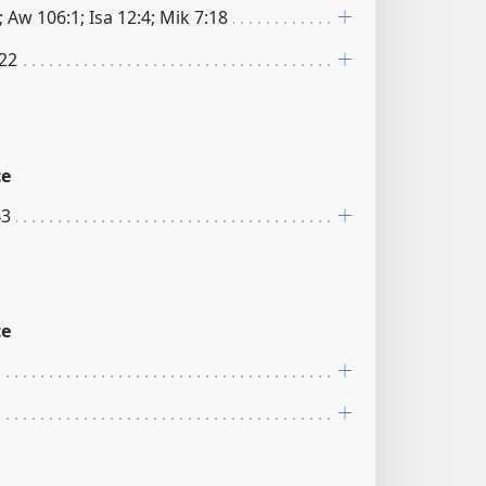
; Aw 106:1; Isa 12:4; Mik 7:18
:22
ce
43
ce