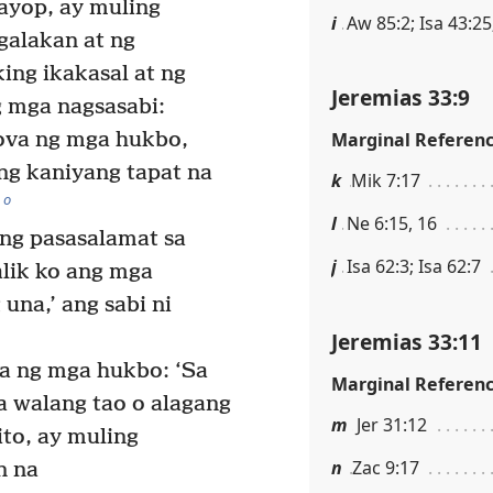
hayop, ay muling
i
Aw 85:2; Isa 43:25
galakan at ng
king ikakasal at ng
Jeremias 33:9
g mga nagsasabi:
ova ng mga hukbo,
Marginal Referen
ng kaniyang tapat na
k
Mik 7:17
o
l
Ne 6:15, 16
 ng pasasalamat sa
j
Isa 62:3; Isa 62:7
alik ko ang mga
una,’ ang sabi ni
Jeremias 33:11
va ng mga hukbo: ‘Sa
Marginal Referen
a walang tao o alagang
m
Jer 31:12
ito, ay muling
n
Zac 9:17
n na