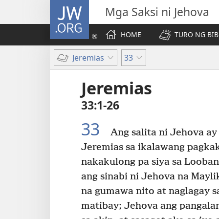
JW.ORG
Mga Saksi ni Jehova
HOME
TURO NG BIB
Jeremias
33
Jeremias
33:1-26
33
Ang salita ni Jehova a
Jeremias sa ikalawang pagka
nakakulong pa siya sa Looban
ang sinabi ni Jehova na Mayli
na gumawa nito at naglagay s
matibay; Jehova ang pangalan