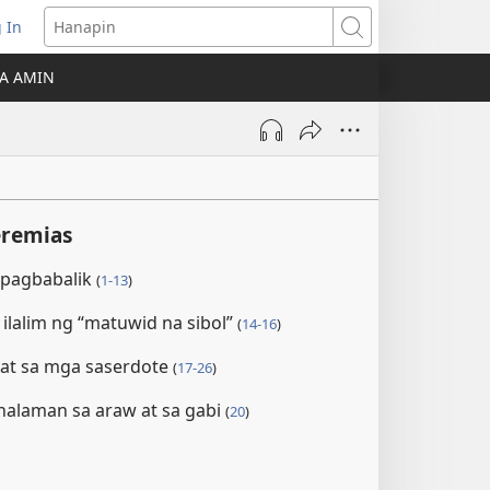
 In
Hanapin
ukas
A AMIN
ong
ow)
eremias
 pagbabalik
(
1-13
)
ilalim ng “matuwid na sibol”
(
14-16
)
 at sa mga saserdote
(
17-26
)
nalaman sa araw at sa gabi
(
20
)