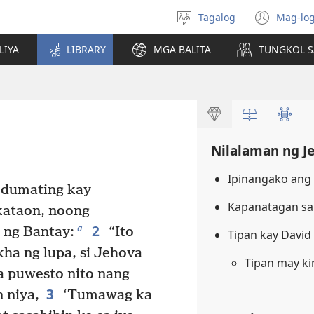
Tagalog
Mag-log
Pumili
(may
ng
bub
LIYA
LIBRARY
MGA BALITA
TUNGKOL S
wika
na
bag
wind
Nilalaman ng J
Ipinangako ang
y dumating kay
Kapanatagan sa 
kataon, noong
2
a
 ng Bantay:
“Ito
Tipan kay David
kha ng lupa, si Jehova
Tipan may ki
a puwesto nito nang
3
 niya,
‘Tumawag ka