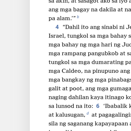
sa akin, at sasagot ako sa iyo 
ang mga bagay na dakila at n
b
pa alam.’”
4
“Dahil ito ang sinabi ni 
Israel, tungkol sa mga bahay s
mga bahay ng mga hari ng Jud
mga rampang pangubkob at sa
tungkol sa mga dumarating p
mga Caldeo, na pinupuno ang 
mga bangkay ng mga pinabagsa
galit at poot, ang mga guma
naging dahilan kaya itinago 
6
sa lunsod na ito:
‘Ibabalik 
d
at kalusugan,
at pagagalingin
sila ng saganang kapayapaan 