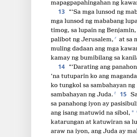
mapagpapahingahan ng kawan 
13
“‘Sa mga lunsod ng mab
mga lunsod ng mababang lupai
timog, sa lupain ng Benjamin,
r
palibot ng Jerusalem,
at sa 
muling dadaan ang mga kawan
kamay ng bumibilang sa kanila
14
“‘Darating ang panahon,
‘na tutuparin ko ang maganda
ko tungkol sa sambahayan ng I
15
t
sambahayan ng Juda.
Sa
sa panahong iyon ay pasisibul
*
ang isang matuwid na sibol,
katarungan at katuwiran sa lu
araw na iyon, ang Juda ay mal