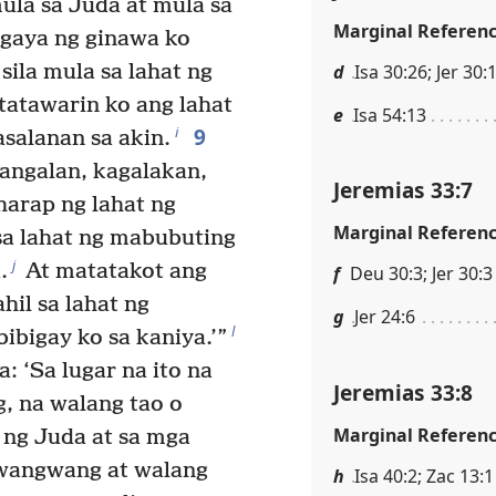
ula sa Juda at mula sa
Marginal Referen
 gaya ng ginawa ko
d
Isa 30:26; Jer 30:
 sila mula sa lahat ng
tatawarin ko ang lahat
e
Isa 54:13
9
i
salanan sa akin.
rangalan, kagalakan,
Jeremias 33:7
harap ng lahat ng
Marginal Referen
sa lahat ng mabubuting
j
.
At matatakot ang
f
Deu 30:3; Jer 30:3
hil sa lahat ng
g
Jer 24:6
l
ibigay ko sa kaniya.’”
a: ‘Sa lugar na ito na
Jeremias 33:8
, na walang tao o
Marginal Referen
 ng Juda at sa mga
iwangwang at walang
h
Isa 40:2; Zac 13:1