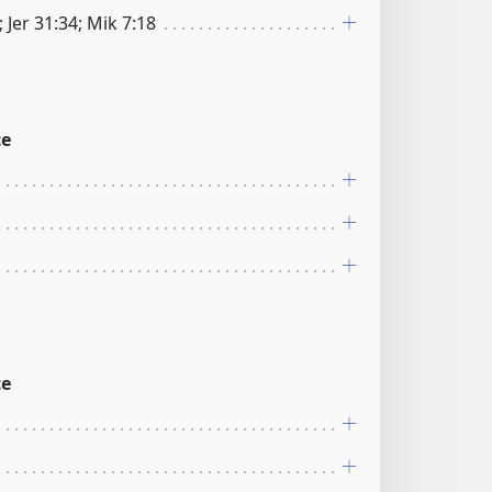
; Jer 31:34; Mik 7:18
ce
ce