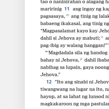
tao o naninirahan o alagang 
11
maririnig
ang ingay ng ka
m
pagsasaya,
ang tinig ng lala
babaeng ikakasal, ang tinig n
“Magpasalamat kayo kay Jeh
n
dahil si Jehova ay mabuti;
a
pag-ibig ay walang hanggan!”’
“‘Magdadala sila ng handog
p
bahay ni Jehova,
dahil ibab
nabihag sa lupain, gaya noong 
Jehova.”
12
“Ito ang sinabi ni Jeho
tiwangwang na lugar na ito, n
hayop, at sa lahat ng lunsod n
magkakaroon ng mga pastula