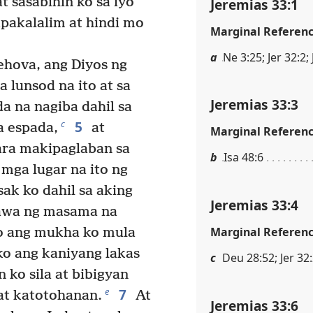
at sasabihin ko sa iyo
Jeremias 33:1
apakalalim at hindi mo
Marginal Referen
a
Ne 3:25; Jer 32:2; 
Jehova, ang Diyos ng
a lunsod na ito at sa
Jeremias 33:3
a na nagiba dahil sa
5
c
 espada,
at
Marginal Referen
ara makipaglaban sa
b
Isa 48:6
mga lugar na ito ng
k ko dahil sa aking
Jeremias 33:4
gawa ng masama na
Marginal Referen
ko ang mukha ko mula
ko ang kaniyang lakas
c
Deu 28:52; Jer 32
 ko sila at bibigyan
7
e
at katotohanan.
At
Jeremias 33:6