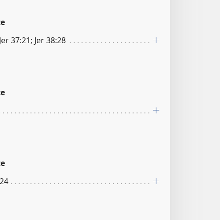
ce
Jer 37:21; Jer 38:28
ce
ce
:24