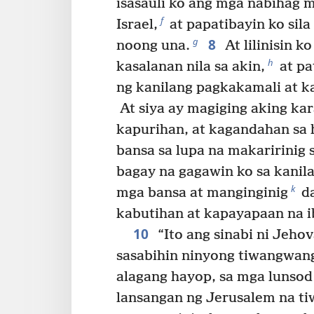
isasauli ko ang mga nabihag m
f
Israel,
at papatibayin ko sila
8
g
noong una.
At lilinisin ko
h
kasalanan nila sa akin,
at pa
ng kanilang pagkakamali at ka
At siya ay magiging aking ka
kapurihan, at kagandahan sa 
bansa sa lupa na makaririnig 
bagay na gagawin ko sa kanila
k
mga bansa at manginginig
da
kabutihan at kapayapaan na ib
10
“Ito ang sinabi ni Jehov
sasabihin ninyong tiwangwang
alagang hayop, sa mga lunsod
lansangan ng Jerusalem na t