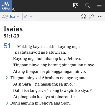
JW.ORG
Mag-
log
Baguhin
Maghana
IPA
In
ang
sa
AN
Isa
51
(may
wika
JW.ORG
ME
bubukas
ng
Isaias
na
site
51:1-23
bagong
window)
51
“Makinig kayo sa akin, kayong mga
nagtataguyod ng katuwiran,
Kayong mga humahanap kay Jehova.
Tingnan ninyo ang batong pinagmulan ninyo
At ang tibagan na pinanggalingan ninyo.
2
Tingnan ninyo si Abraham na inyong ama
a
*
At si Sara
na nagsilang sa inyo.
b
*
Dahil isa lang siya
nang tawagin ko siya,
c
At pinagpala ko siya at pinarami.
d
3
Dahil aaliwin ni Jehova ang Sion.