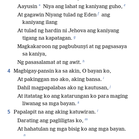
e
*
Aayusin
Niya ang lahat ng kaniyang guho,
f
At gagawin Niyang tulad ng Eden
ang
kaniyang ilang
At tulad ng hardin ni Jehova ang kaniyang
g
tigang na kapatagan.
Magkakaroon ng pagbubunyi at ng pagsasaya
sa kaniya,
h
Ng pasasalamat at ng awit.
4
Magbigay-pansin ka sa akin, O bayan ko,
i
At pakinggan mo ako, aking bansa.
j
Dahil magpapalabas ako ng kautusan,
At itatatag ko ang katarungan ko para maging
k
liwanag sa mga bayan.
l
5
Papalapit na ang aking katuwiran.
m
Darating ang pagliligtas ko,
At hahatulan ng mga bisig ko ang mga bayan.
n