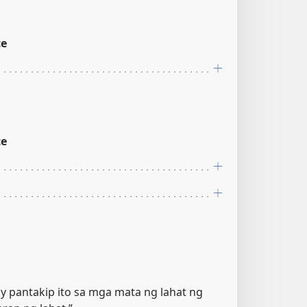
ce
ce
o ay pantakip ito sa mga mata ng lahat ng