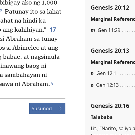
bibigay ako ng 1,000
Genesis 20:12
p
Patunay ito sa lahat
Marginal Referen
ahat na hindi ka
17
o ang kahihiyan.”
m
Gen 11:29
i Abraham sa tunay
os si Abimelec at ang
Genesis 20:13
g babae, at nagsimula
Marginal Referen
ginawang baog ni
n
Gen 12:1
a sambahayan ni
q
asawa ni Abraham.
o
Gen 12:13
Genesis 20:16
Susunod
Talababa
Lit., “Narito, sa iy