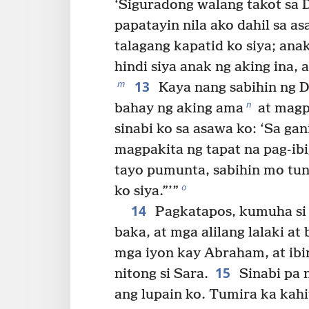
‘Siguradong walang takot sa Di
papatayin nila ako dahil sa as
talagang kapatid ko siya; ana
hindi siya anak ng aking ina, 
13
m
Kaya nang sabihin ng D
n
bahay ng aking ama
at magpa
sinabi ko sa asawa ko: ‘Sa ga
magpakita ng tapat na pag-ib
tayo pumunta, sabihin mo tun
o
ko siya.”’”
14
Pagkatapos, kumuha si 
baka, at mga alilang lalaki at
mga iyon kay Abraham, at ibi
15
nitong si Sara.
Sinabi pa 
ang lupain ko. Tumira ka kahi