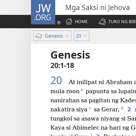
JW.ORG
Mga Saksi ni Jehova
HOME
TURO NG BIB
Genesis
20
Genesis
20:1-18
20
At inilipat ni Abraham
a
mula roon
papunta sa lupain
nanirahan sa pagitan ng Kade
2
d
*
nakatira siya
sa Gerar,
tungkol sa asawa niyang si Sar
Kaya si Abimelec na hari ng 
f