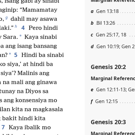
 isang gabi ay sinabi
naginip: “Mamamatay
a
Gen 13:18
g
o,
dahil may asawa
b
Bil 13:26
4
h
laki.”
Pero hindi
c
Gen 25:17, 18
*
y Sara.
Kaya sinabi
ba ang isang bansang
d
Gen 10:19; Gen 2
5
*
an?
Hindi ba sinabi
o siya,’ at hindi ba
Genesis 20:2
 siya’? Malinis ang
Marginal Referen
m na mali ang ginawa
e
Gen 12:11-13; Ge
tunay na Diyos sa
is ang konsensiya mo
f
Gen 12:15
ilan kita na magkasala
 bakit hindi kita
Genesis 20:3
7
Kaya ibalik mo
Marginal Referen