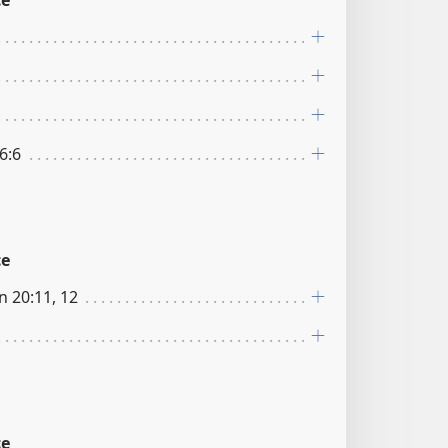
6:6
ce
n 20:11, 12
ce