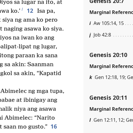
Genesis 20:7
yos sa lugar na ito, at
12
l
awa ko.’
Isa pa,
Marginal Referen
k siya ng ama ko pero
i
Aw 105:14, 15
at naging asawa ko siya.
j
Job 42:8
iyos na iwan ko ang
lipat-lipat ng lugar,
Genesis 20:10
nitong paraan ka sana
ig sa akin: Saanman
Marginal Referen
gkol sa akin, “Kapatid
k
Gen 12:18, 19; Ge
Abimelec ng mga tupa,
Genesis 20:11
 babae at ibinigay ang
Marginal Referen
nalik niya ang asawa
ni Abimelec: “Narito
l
Gen 12:11, 12; Ge
16
t saan mo gusto.”