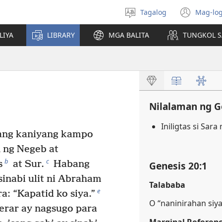
Tagalog
Mag-log
Pumili
(may
ng
bub
LIYA
LIBRARY
MGA BALITA
TUNGKOL S
wika
na
bag
wind
Nilalaman ng G
Iniligtas si Sar
 ang kaniyang kampo
 ng Negeb at
b
c
s
at Sur.
Habang
Genesis 20:1
sinabi ulit ni Abraham
Talababa
e
a: “Kapatid ko siya.”
O “naninirahan siy
Gerar ay nagsugo para
Marginal Referen