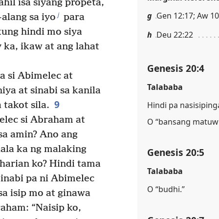
hil isa siyang propeta,
j
g
Gen 12:17; Aw 10
alang sa iyo
para
ung hindi mo siya
h
Deu 22:22
ka, ikaw at ang lahat
Genesis 20:4
 si Abimelec at
Talababa
iya at sinabi sa kanila
9
Hindi pa nasisiping
 takot sila.
elec si Abraham at
O “bansang matuw
 sa amin? Ano ang
dala ka ng malaking
Genesis 20:5
harian ko? Hindi tama
Talababa
inabi pa ni Abimelec
O “budhi.”
a isip mo at ginawa
aham: “Naisip ko,