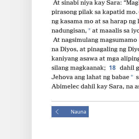
At sinabi niya kay Sara: “Mag
pirasong pilak sa kapatid mo.
ng kasama mo at sa harap ng l
*
nadungisan,
at maaalis sa iy
At nagsimulang magsumamo s
na Diyos, at pinagaling ng Diy
kaniyang asawa at mga alipin
18
silang magkaanak;
dahil 
*
Jehova ang lahat ng babae
s
Abimelec dahil kay Sara, na 
Nauna