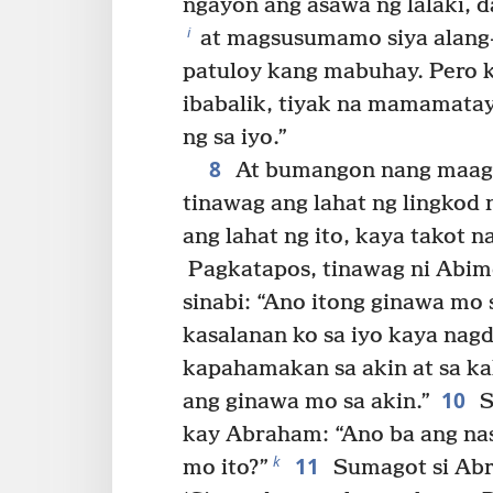
ngayon ang asawa ng lalaki, da
i
at magsusumamo siya alang-
patuloy kang mabuhay. Pero k
ibabalik, tiyak na mamamatay 
ng sa iyo.”
8
At bumangon nang maaga
tinawag ang lahat ng lingkod n
ang lahat ng ito, kaya takot na
Pagkatapos, tinawag ni Abim
sinabi: “Ano itong ginawa mo
kasalanan ko sa iyo kaya nag
kapahamakan sa akin at sa ka
10
ang ginawa mo sa akin.”
S
kay Abraham: “Ano ba ang nas
11
k
mo ito?”
Sumagot si Abr