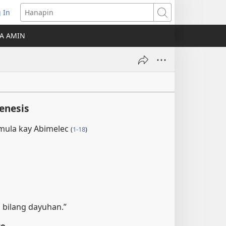
 In
Hanapin
ukas
A AMIN
ong
ow)
enesis
a mula kay Abimelec
(
1-18
)
a bilang dayuhan.”
ce