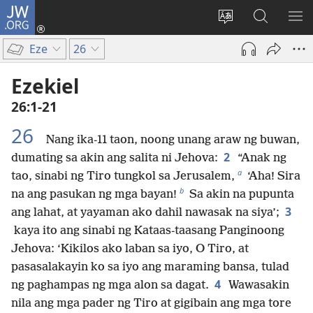
JW.ORG
Mag-
log
Baguhin
Maghana
IPA
In
ang
sa
AN
Eze
26
(may
wika
JW.ORG
ME
bubukas
ng
Ezekiel
na
site
26:1-21
bagong
window)
26
Nang ika-11 taon, noong unang araw ng buwan,
2
dumating sa akin ang salita ni Jehova:
“Anak ng
a
tao, sinabi ng Tiro tungkol sa Jerusalem,
‘Aha! Sira
b
na ang pasukan ng mga bayan!
Sa akin na pupunta
3
ang lahat, at yayaman ako dahil nawasak na siya’;
kaya ito ang sinabi ng Kataas-taasang Panginoong
Jehova: ‘Kikilos ako laban sa iyo, O Tiro, at
pasasalakayin ko sa iyo ang maraming bansa, tulad
4
ng paghampas ng mga alon sa dagat.
Wawasakin
nila ang mga pader ng Tiro at gigibain ang mga tore