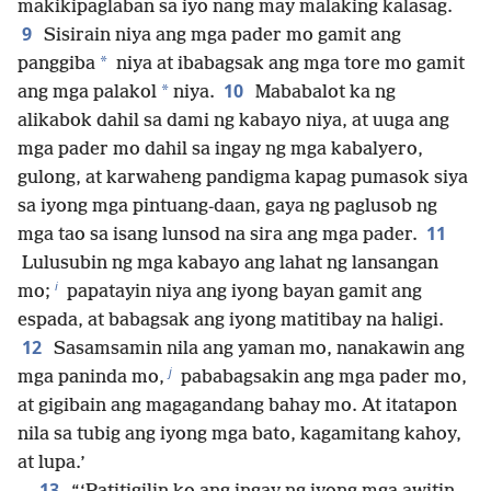
makikipaglaban sa iyo nang may malaking kalasag.
9
Sisirain niya ang mga pader mo gamit ang
*
panggiba
niya at ibabagsak ang mga tore mo gamit
10
*
ang mga palakol
niya.
Mababalot ka ng
alikabok dahil sa dami ng kabayo niya, at uuga ang
mga pader mo dahil sa ingay ng mga kabalyero,
gulong, at karwaheng pandigma kapag pumasok siya
sa iyong mga pintuang-daan, gaya ng paglusob ng
11
mga tao sa isang lunsod na sira ang mga pader.
Lulusubin ng mga kabayo ang lahat ng lansangan
i
mo;
papatayin niya ang iyong bayan gamit ang
espada, at babagsak ang iyong matitibay na haligi.
12
Sasamsamin nila ang yaman mo, nanakawin ang
j
mga paninda mo,
pababagsakin ang mga pader mo,
at gigibain ang magagandang bahay mo. At itatapon
nila sa tubig ang iyong mga bato, kagamitang kahoy,
at lupa.’
13