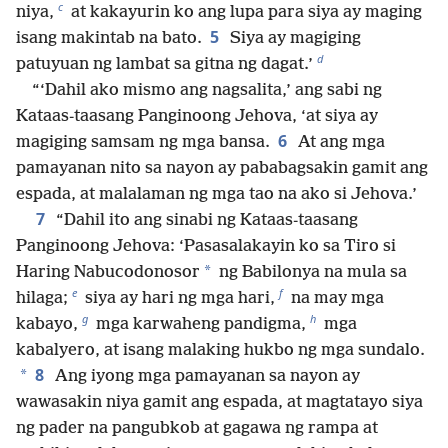
c
niya,
at kakayurin ko ang lupa para siya ay maging
5
isang makintab na bato.
Siya ay magiging
d
patuyuan ng lambat sa gitna ng dagat.’
“‘Dahil ako mismo ang nagsalita,’ ang sabi ng
Kataas-taasang Panginoong Jehova, ‘at siya ay
6
magiging samsam ng mga bansa.
At ang mga
pamayanan nito sa nayon ay pababagsakin gamit ang
espada, at malalaman ng mga tao na ako si Jehova.’
7
“Dahil ito ang sinabi ng Kataas-taasang
Panginoong Jehova: ‘Pasasalakayin ko sa Tiro si
*
Haring Nabucodonosor
ng Babilonya na mula sa
e
f
hilaga;
siya ay hari ng mga hari,
na may mga
g
h
kabayo,
mga karwaheng pandigma,
mga
kabalyero, at isang malaking hukbo ng mga sundalo.
8
*
Ang iyong mga pamayanan sa nayon ay
wawasakin niya gamit ang espada, at magtatayo siya
ng pader na pangubkob at gagawa ng rampa at