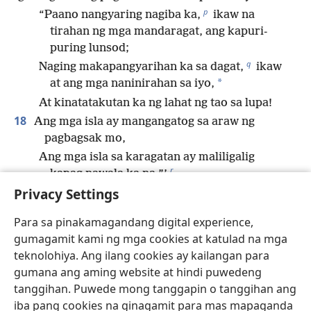
p
“Paano nangyaring nagiba ka,
ikaw na
tirahan ng mga mandaragat, ang kapuri-
puring lunsod;
q
Naging makapangyarihan ka sa dagat,
ikaw
*
at ang mga naninirahan sa iyo,
At kinatatakutan ka ng lahat ng tao sa lupa!
18
Ang mga isla ay mangangatog sa araw ng
pagbagsak mo,
Ang mga isla sa karagatan ay maliligalig
r
kapag nawala ka na.”’
Privacy Settings
19
“Dahil ito ang sinabi ng Kataas-taasang
Panginoong Jehova: ‘Kapag winasak kitang gaya ng
Para sa pinakamagandang digital experience,
mga lunsod na walang naninirahan, kapag itinabon
gumagamit kami ng mga cookies at katulad na mga
ko sa iyo ang rumaragasang tubig at natakpan ka ng
teknolohiya. Ang ilang cookies ay kailangan para
s
20
dumadaluyong na tubig,
ibababa kita sa hukay
gumana ang aming website at hindi puwedeng
*
gaya ng ginagawa ko sa iba pa, kasama ng mga
tanggihan. Puwede mong tanggapin o tanggihan ang
taong matagal nang patay; para wala nang manirahan
iba pang cookies na ginagamit para mas mapaganda