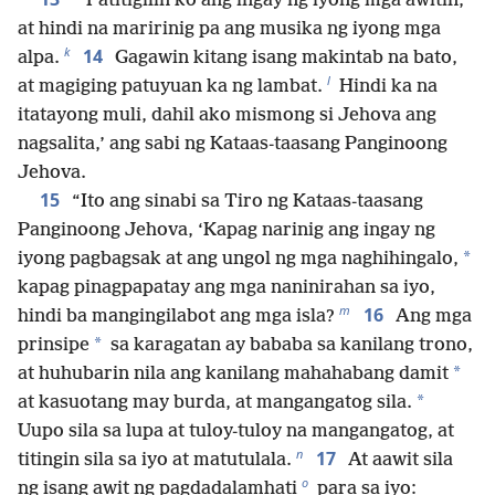
“‘Patitigilin ko ang ingay ng iyong mga awitin,
at hindi na maririnig pa ang musika ng iyong mga
k
14
alpa.
Gagawin kitang isang makintab na bato,
l
at magiging patuyuan ka ng lambat.
Hindi ka na
itatayong muli, dahil ako mismong si Jehova ang
nagsalita,’ ang sabi ng Kataas-taasang Panginoong
Jehova.
15
“Ito ang sinabi sa Tiro ng Kataas-taasang
Panginoong Jehova, ‘Kapag narinig ang ingay ng
*
iyong pagbagsak at ang ungol ng mga naghihingalo,
kapag pinagpapatay ang mga naninirahan sa iyo,
m
16
hindi ba mangingilabot ang mga isla?
Ang mga
*
prinsipe
sa karagatan ay bababa sa kanilang trono,
*
at huhubarin nila ang kanilang mahahabang damit
*
at kasuotang may burda, at mangangatog sila.
Uupo sila sa lupa at tuloy-tuloy na mangangatog, at
n
17
titingin sila sa iyo at matutulala.
At aawit sila
o
ng isang awit ng pagdadalamhati
para sa iyo: