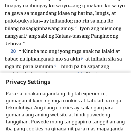
tinapay na ibinigay ko sa iyo—ang ipinakain ko sa iyo
na gawa sa magandang klase ng harina, langis, at
pulot-pukyutan—ay inihandog mo rin sa mga ito
o
bilang nakagiginhawang amoy.
Iyon ang mismong
nangyari,’ ang sabi ng Kataas-taasang Panginoong
Jehova.”
20
“‘Kinuha mo ang iyong mga anak na lalaki at
p
babae na ipinanganak mo sa akin
at inihain sila sa
q
mga ito para lamunin
—hindi pa ba sapat ang
21
pagiging babaeng bayaran mo?
Pinatay mo ang
Privacy Settings
r
22
mga anak ko, at sinunog mo sila para ihain.
Habang isinasagawa mo ang lahat ng kasuklam-
Para sa pinakamagandang digital experience,
suklam na bagay na ito at namumuhay ka bilang
gumagamit kami ng mga cookies at katulad na mga
babaeng bayaran, hindi mo inalaala ang mga araw ng
teknolohiya. Ang ilang cookies ay kailangan para
iyong kabataan noong hubo’t hubad ka at kakawag-
gumana ang aming website at hindi puwedeng
23
kawag sa sarili mong dugo.
Kaawa-awa ka dahil
tanggihan. Puwede mong tanggapin o tanggihan ang
s
sa lahat ng kasamaan mo; kaawa-awa ka,’
ang sabi
iba pang cookies na ginagamit para mas mapaganda