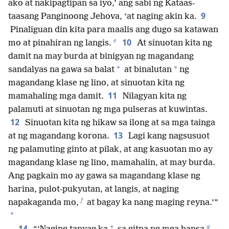
ako at nakipagtipan sa iyo,’ ang sabi ng Kataas-
9
taasang Panginoong Jehova, ‘at naging akin ka.
Pinaliguan din kita para maalis ang dugo sa katawan
e
10
mo at pinahiran ng langis.
At sinuotan kita ng
damit na may burda at binigyan ng magandang
*
*
sandalyas na gawa sa balat
at binalutan
ng
magandang klase ng lino, at sinuotan kita ng
11
mamahaling mga damit.
Nilagyan kita ng
palamuti at sinuotan ng mga pulseras at kuwintas.
12
Sinuotan kita ng hikaw sa ilong at sa mga tainga
13
at ng magandang korona.
Lagi kang nagsusuot
ng palamuting ginto at pilak, at ang kasuotan mo ay
magandang klase ng lino, mamahalin, at may burda.
Ang pagkain mo ay gawa sa magandang klase ng
harina, pulot-pukyutan, at langis, at naging
f
napakaganda mo,
at bagay ka nang maging reyna.’”
*
g
14