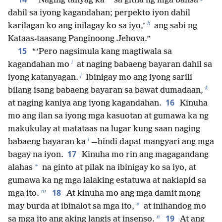
*
“‘Naging tanyag ka
sa gitna ng mga bansa
dahil sa iyong kagandahan; perpekto iyon dahil
h
karilagan ko ang inilagay ko sa iyo,’
ang sabi ng
Kataas-taasang Panginoong Jehova.”
15
“‘Pero nagsimula kang magtiwala sa
i
kagandahan mo
at naging babaeng bayaran dahil sa
j
iyong katanyagan.
Ibinigay mo ang iyong sarili
k
bilang isang babaeng bayaran sa bawat dumadaan,
16
at naging kaniya ang iyong kagandahan.
Kinuha
mo ang ilan sa iyong mga kasuotan at gumawa ka ng
makukulay at matataas na lugar kung saan naging
l
babaeng bayaran ka
—hindi dapat mangyari ang mga
17
bagay na iyon.
Kinuha mo rin ang magagandang
*
alahas
na ginto at pilak na ibinigay ko sa iyo, at
gumawa ka ng mga lalaking estatuwa at nakiapid sa
m
18
mga ito.
At kinuha mo ang mga damit mong
*
may burda at ibinalot sa mga ito,
at inihandog mo
n
19
sa mga ito ang aking langis at insenso.
At ang