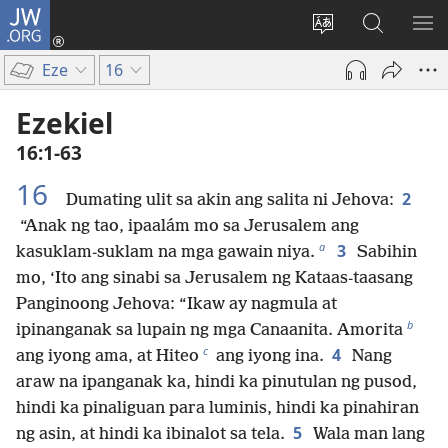
JW.ORG
Mag-
log
Baguhin
Maghana
IPA
In
ang
sa
AN
Eze
16
(may
wika
JW.ORG
ME
bubukas
ng
Ezekiel
na
site
16:1-63
bagong
window)
16
2
Dumating ulit sa akin ang salita ni Jehova:
“Anak ng tao, ipaalám mo sa Jerusalem ang
a
3
kasuklam-suklam na mga gawain niya.
Sabihin
mo, ‘Ito ang sinabi sa Jerusalem ng Kataas-taasang
Panginoong Jehova: “Ikaw ay nagmula at
b
ipinanganak sa lupain ng mga Canaanita. Amorita
c
4
ang iyong ama, at Hiteo
ang iyong ina.
Nang
araw na ipanganak ka, hindi ka pinutulan ng pusod,
hindi ka pinaliguan para luminis, hindi ka pinahiran
5
ng asin, at hindi ka ibinalot sa tela.
Wala man lang