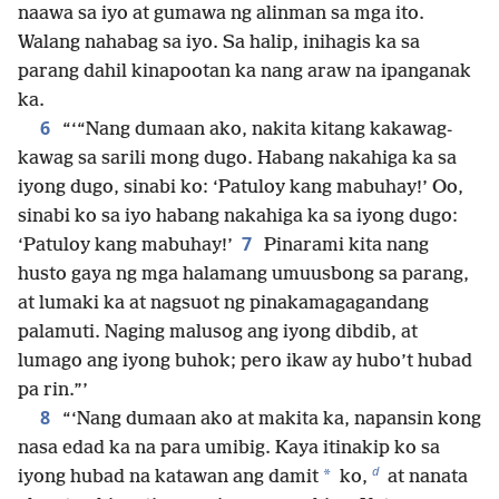
naawa sa iyo at gumawa ng alinman sa mga ito.
Walang nahabag sa iyo. Sa halip, inihagis ka sa
parang dahil kinapootan ka nang araw na ipanganak
ka.
6
“‘“Nang dumaan ako, nakita kitang kakawag-
kawag sa sarili mong dugo. Habang nakahiga ka sa
iyong dugo, sinabi ko: ‘Patuloy kang mabuhay!’ Oo,
sinabi ko sa iyo habang nakahiga ka sa iyong dugo:
7
‘Patuloy kang mabuhay!’
Pinarami kita nang
husto gaya ng mga halamang umuusbong sa parang,
at lumaki ka at nagsuot ng pinakamagagandang
palamuti. Naging malusog ang iyong dibdib, at
lumago ang iyong buhok; pero ikaw ay hubo’t hubad
pa rin.”’
8
“‘Nang dumaan ako at makita ka, napansin kong
nasa edad ka na para umibig. Kaya itinakip ko sa
d
*
iyong hubad na katawan ang damit
ko,
at nanata