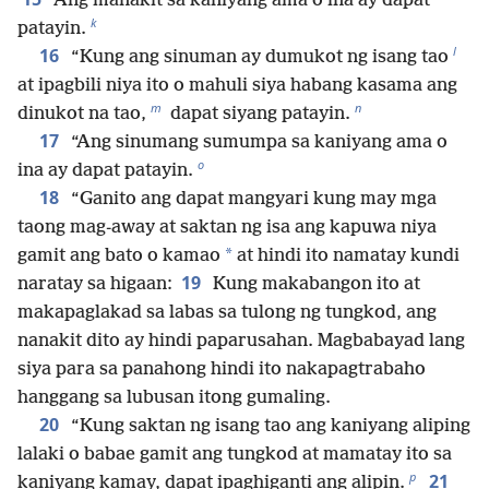
Ang manakit sa kaniyang ama o ina ay dapat
k
patayin.
l
16
“Kung ang sinuman ay dumukot ng isang tao
at ipagbili niya ito o mahuli siya habang kasama ang
m
n
dinukot na tao,
dapat siyang patayin.
17
“Ang sinumang sumumpa sa kaniyang ama o
o
ina ay dapat patayin.
18
“Ganito ang dapat mangyari kung may mga
taong mag-away at saktan ng isa ang kapuwa niya
*
gamit ang bato o kamao
at hindi ito namatay kundi
19
naratay sa higaan:
Kung makabangon ito at
makapaglakad sa labas sa tulong ng tungkod, ang
nanakit dito ay hindi paparusahan. Magbabayad lang
siya para sa panahong hindi ito nakapagtrabaho
hanggang sa lubusan itong gumaling.
20
“Kung saktan ng isang tao ang kaniyang aliping
lalaki o babae gamit ang tungkod at mamatay ito sa
p
21
kaniyang kamay, dapat ipaghiganti ang alipin.