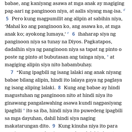
babae, ang kaniyang asawa at mga anak ay magiging
d
pag-aari ng panginoon niya, at aalis siyang mag-isa.
5
Pero kung magpumilit ang alipin at sabihin niya,
‘Mahal ko ang panginoon ko, ang asawa ko, at mga
e
6
anak ko; ayokong lumaya,’
ihaharap siya ng
panginoon niya sa tunay na Diyos. Pagkatapos,
dadalhin siya ng panginoon niya sa tapat ng pinto o
*
poste ng pinto at bubutasan ang tainga niya,
at
magiging alipin siya nito habambuhay.
7
“Kung ipagbili ng isang lalaki ang anak niyang
babae bilang alipin, hindi ito lalaya gaya ng paglaya
8
ng isang aliping lalaki.
Kung ang babae ay hindi
magustuhan ng panginoon nito at hindi niya ito
ginawang pangalawahing asawa kundi nagpasiyang
*
ipagbili
ito sa iba, hindi niya ito puwedeng ipagbili
sa mga dayuhan, dahil hindi siya naging
9
makatarungan dito.
Kung kinuha niya ito para