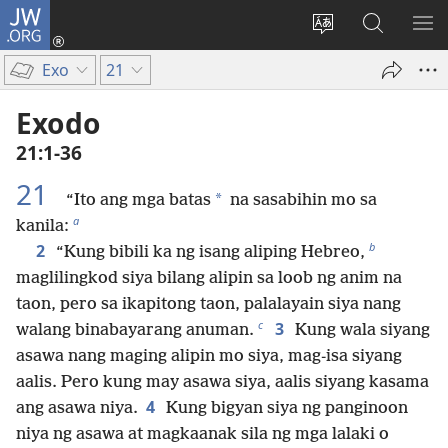
JW.ORG
Mag-
log
Baguhin
Maghana
IPA
In
ang
sa
AN
Exo
21
(may
wika
JW.ORG
ME
bubukas
ng
Exodo
na
site
21:1-36
bagong
window)
21
*
“Ito ang mga batas
na sasabihin mo sa
a
kanila:
b
2
“Kung bibili ka ng isang aliping Hebreo,
maglilingkod siya bilang alipin sa loob ng anim na
taon, pero sa ikapitong taon, palalayain siya nang
c
3
walang binabayarang anuman.
Kung wala siyang
asawa nang maging alipin mo siya, mag-isa siyang
aalis. Pero kung may asawa siya, aalis siyang kasama
4
ang asawa niya.
Kung bigyan siya ng panginoon
niya ng asawa at magkaanak sila ng mga lalaki o