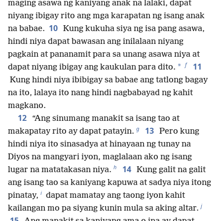
maging asawa ng kaniyang anak na lalaki, dapat
niyang ibigay rito ang mga karapatan ng isang anak
10
na babae.
Kung kukuha siya ng isa pang asawa,
hindi niya dapat bawasan ang inilalaan niyang
pagkain at pananamit para sa unang asawa niya at
f
11
*
dapat niyang ibigay ang kaukulan para dito.
Kung hindi niya ibibigay sa babae ang tatlong bagay
na ito, lalaya ito nang hindi nagbabayad ng kahit
magkano.
12
“Ang sinumang manakit sa isang tao at
g
13
makapatay rito ay dapat patayin.
Pero kung
hindi niya ito sinasadya at hinayaan ng tunay na
Diyos na mangyari iyon, maglalaan ako ng isang
h
14
lugar na matatakasan niya.
Kung galit na galit
ang isang tao sa kaniyang kapuwa at sadya niya itong
i
pinatay,
dapat mamatay ang taong iyon kahit
j
kailangan mo pa siyang kunin mula sa aking altar.
15