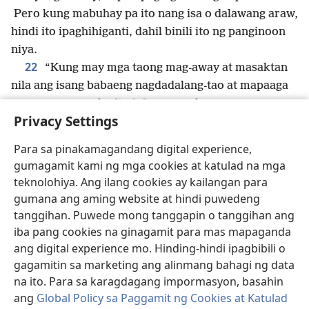
Pero kung mabuhay pa ito nang isa o dalawang araw,
hindi ito ipaghihiganti, dahil binili ito ng panginoon
niya.
22
“Kung may mga taong mag-away at masaktan
nila ang isang babaeng nagdadalang-tao at mapaaga
q
*
ang panganganak nito
pero wala namang
Privacy Settings
*
namatay,
dapat magbigay ang nagkasala ng bayad-
pinsala na ipapataw ng asawa ng babae; at ibabayad
Para sa pinakamagandang digital experience,
r
23
niya kung ano ang ipinasiya ng mga hukom.
gumagamit kami ng mga cookies at katulad na mga
Pero kung may mamatay, magbabayad ka ng buhay
teknolohiya. Ang ilang cookies ay kailangan para
s
24
*
para sa buhay,
mata para sa mata, ngipin
gumana ang aming website at hindi puwedeng
para sa ngipin, kamay para sa kamay, paa para sa
tanggihan. Puwede mong tanggapin o tanggihan ang
t
25
paa,
paso para sa paso, sugat para sa sugat,
iba pang cookies na ginagamit para mas mapaganda
pasâ para sa pasâ.
ang digital experience mo. Hinding-hindi ipagbibili o
26
gagamitin sa marketing ang alinmang bahagi ng data
“Kung masaktan ng isang tao ang mata ng
na ito. Para sa karagdagang impormasyon, basahin
kaniyang aliping lalaki o babae at mabulag ito,
ang
Global Policy sa Paggamit ng Cookies at Katulad
palalayain niya ang alipin bilang kabayaran para sa