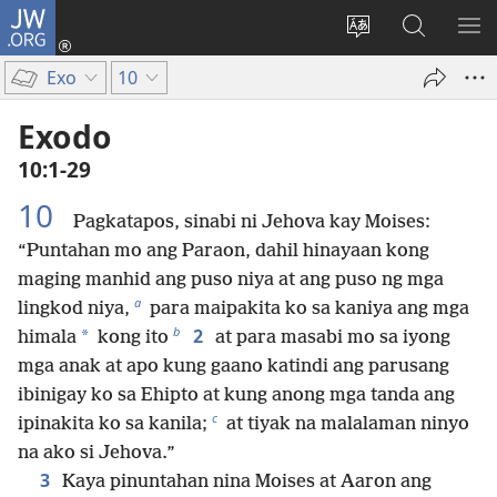
JW.ORG
Mag-
log
Baguhin
Maghana
IPA
In
ang
sa
AN
Exo
10
(may
wika
JW.ORG
ME
bubukas
ng
Exodo
na
site
10:1-29
bagong
window)
10
Pagkatapos, sinabi ni Jehova kay Moises:
“Puntahan mo ang Paraon, dahil hinayaan kong
maging manhid ang puso niya at ang puso ng mga
a
lingkod niya,
para maipakita ko sa kaniya ang mga
b
2
*
himala
kong ito
at para masabi mo sa iyong
mga anak at apo kung gaano katindi ang parusang
ibinigay ko sa Ehipto at kung anong mga tanda ang
c
ipinakita ko sa kanila;
at tiyak na malalaman ninyo
na ako si Jehova.”
3
Kaya pinuntahan nina Moises at Aaron ang