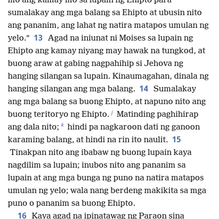
mo ang kamay mo sa lupain ng Ehipto para
sumalakay ang mga balang sa Ehipto at ubusin nito
ang pananim, ang lahat ng natira matapos umulan ng
13
yelo.”
Agad na iniunat ni Moises sa lupain ng
Ehipto ang kamay niyang may hawak na tungkod, at
buong araw at gabing nagpahihip si Jehova ng
hanging silangan sa lupain. Kinaumagahan, dinala ng
14
hanging silangan ang mga balang.
Sumalakay
ang mga balang sa buong Ehipto, at napuno nito ang
j
buong teritoryo ng Ehipto.
Matinding paghihirap
k
ang dala nito;
hindi pa nagkaroon dati ng ganoon
15
karaming balang, at hindi na rin ito naulit.
Tinakpan nito ang ibabaw ng buong lupain kaya
nagdilim sa lupain; inubos nito ang pananim sa
lupain at ang mga bunga ng puno na natira matapos
umulan ng yelo; wala nang berdeng makikita sa mga
puno o pananim sa buong Ehipto.
16
Kaya agad na ipinatawag ng Paraon sina