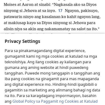
Moises at Aaron at sinabi: “Nagkasala ako sa Diyos
17
ninyong si Jehova at sa inyo.
Ngayon, pakisuyo,
patawarin ninyo ang kasalanan ko kahit ngayon lang,
at makiusap kayo sa Diyos ninyong si Jehova para
alisin niya sa akin ang nakamamatay na salot na ito.”
18
*
Kaya umalis siya
sa harap ng Paraon at
Privacy Settings
l
19
nakiusap kay Jehova.
At binago ni Jehova ang
direksiyon ng hangin; iyon ay naging isang
Para sa pinakamagandang digital experience,
napakalakas na hanging kanluran, at tinangay nito sa
gumagamit kami ng mga cookies at katulad na mga
Dagat na Pula ang mga balang. Walang natira kahit
teknolohiya. Ang ilang cookies ay kailangan para
20
isang balang sa buong teritoryo ng Ehipto.
Pero
gumana ang aming website at hindi puwedeng
hinayaan ni Jehova na magmatigas ang puso ng
tanggihan. Puwede mong tanggapin o tanggihan ang
m
Paraon,
at hindi nito pinayagang umalis ang mga
iba pang cookies na ginagamit para mas mapaganda
Israelita.
ang digital experience mo. Hinding-hindi ipagbibili o
21
gagamitin sa marketing ang alinmang bahagi ng data
Pagkatapos, sinabi ni Jehova kay Moises:
na ito. Para sa karagdagang impormasyon, basahin
“Iunat mo ang kamay mo tungo sa langit para
ang
Global Policy sa Paggamit ng Cookies at Katulad
mabalot ng dilim ang lupain ng Ehipto, at talagang