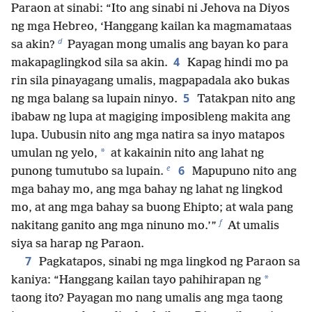
Paraon at sinabi: “Ito ang sinabi ni Jehova na Diyos
ng mga Hebreo, ‘Hanggang kailan ka magmamataas
d
sa akin?
Payagan mong umalis ang bayan ko para
4
makapaglingkod sila sa akin.
Kapag hindi mo pa
rin sila pinayagang umalis, magpapadala ako bukas
5
ng mga balang sa lupain ninyo.
Tatakpan nito ang
ibabaw ng lupa at magiging imposibleng makita ang
lupa. Uubusin nito ang mga natira sa inyo matapos
*
umulan ng yelo,
at kakainin nito ang lahat ng
e
6
punong tumutubo sa lupain.
Mapupuno nito ang
mga bahay mo, ang mga bahay ng lahat ng lingkod
mo, at ang mga bahay sa buong Ehipto; at wala pang
f
nakitang ganito ang mga ninuno mo.’”
At umalis
siya sa harap ng Paraon.
7
Pagkatapos, sinabi ng mga lingkod ng Paraon sa
*
kaniya: “Hanggang kailan tayo pahihirapan ng
taong ito? Payagan mo nang umalis ang mga taong