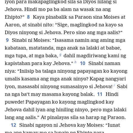
iyon para makapaglingkod sila sa Diyos nilang si
Jehova. Hindi mo pa ba alam na wasak na ang
8
Ehipto?”
Kaya pinabalik sa Paraon sina Moises at
Aaron, at sinabi nito: “Sige, maglingkod na kayo sa
Diyos ninyong si Jehova. Pero sino ang mga aalis?”
9
Sinabi ni Moises: “Isasama namin ang aming mga
kabataan, matatanda, mga anak na lalaki at babae,
g
mga tupa, at mga baka,
dahil magdiriwang kami ng
h
10
kapistahan para kay Jehova.”
Sinabi naman
niya: “Iniisip ba talaga ninyong papayagan ko kayong
umalis kasama ang mga anak ninyo? Kapag nangyari
i
iyon, masasabi ninyong sumasainyo si Jehova!
Sabi
11
na nga ba’t may masama kayong balak.
Hindi
puwede! Papayagan ko kayong maglingkod kay
Jehova dahil iyan ang hiniling ninyo, pero mga lalaki
lang ang aalis.” At pinalayas sila sa harap ng Paraon.
12
Sinabi ngayon ni Jehova kay Moises: “Iunat