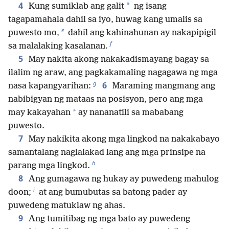
4
*
Kung sumiklab ang galit
ng isang
tagapamahala dahil sa iyo, huwag kang umalis sa
e
puwesto mo,
dahil ang kahinahunan ay nakapipigil
f
sa malalaking kasalanan.
5
May nakita akong nakakadismayang bagay sa
ilalim ng araw, ang pagkakamaling nagagawa ng mga
g
6
nasa kapangyarihan:
Maraming mangmang ang
nabibigyan ng mataas na posisyon, pero ang mga
*
may kakayahan
ay nananatili sa mababang
puwesto.
7
May nakikita akong mga lingkod na nakakabayo
samantalang naglalakad lang ang mga prinsipe na
h
parang mga lingkod.
8
Ang gumagawa ng hukay ay puwedeng mahulog
i
doon;
at ang bumubutas sa batong pader ay
puwedeng matuklaw ng ahas.
9
Ang tumitibag ng mga bato ay puwedeng