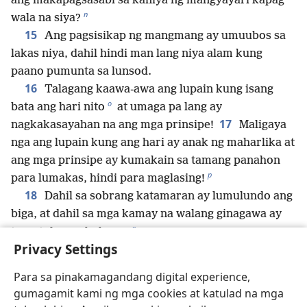
ang makapagsasabi sa kaniya ng mangyayari kapag
n
wala na siya?
15
Ang pagsisikap ng mangmang ay umuubos sa
lakas niya, dahil hindi man lang niya alam kung
paano pumunta sa lunsod.
16
Talagang kaawa-awa ang lupain kung isang
o
bata ang hari nito
at umaga pa lang ay
17
nagkakasayahan na ang mga prinsipe!
Maligaya
nga ang lupain kung ang hari ay anak ng maharlika at
ang mga prinsipe ay kumakain sa tamang panahon
p
para lumakas, hindi para maglasing!
18
Dahil sa sobrang katamaran ay lumulundo ang
biga, at dahil sa mga kamay na walang ginagawa ay
q
tumutulo ang bubong.
Privacy Settings
19
*
*
Ang tinapay
ay nagbibigay ng kasiyahan,
at
r
ang alak ay nagpapasaya sa buhay;
pero pera ang
Para sa pinakamagandang digital experience,
s
sagot sa lahat ng pangangailangan.
gumagamit kami ng mga cookies at katulad na mga
20
Huwag mong sumpain ang hari kahit sa isip