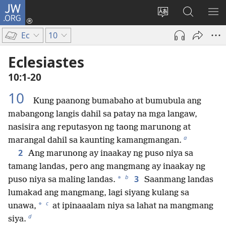
JW.ORG
Mag-
log
Baguhin
Maghana
IPA
In
ang
sa
AN
Ec
10
(may
wika
JW.ORG
ME
bubukas
ng
Eclesiastes
na
site
10:1-20
bagong
window)
10
Kung paanong bumabaho at bumubula ang
mabangong langis dahil sa patay na mga langaw,
nasisira ang reputasyon ng taong marunong at
a
marangal dahil sa kaunting kamangmangan.
2
Ang marunong ay inaakay ng puso niya sa
tamang landas, pero ang mangmang ay inaakay ng
b
3
*
puso niya sa maling landas.
Saanmang landas
lumakad ang mangmang, lagi siyang kulang sa
c
*
unawa,
at ipinaaalam niya sa lahat na mangmang
d
siya.