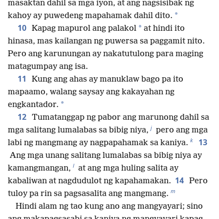
masaktan dahil sa mga iyon, at ang nagsisibak ng
*
kahoy ay puwedeng mapahamak dahil dito.
10
*
Kapag mapurol ang palakol
at hindi ito
hinasa, mas kailangan ng puwersa sa paggamit nito.
Pero ang karunungan ay nakatutulong para maging
matagumpay ang isa.
11
Kung ang ahas ay manuklaw bago pa ito
mapaamo, walang saysay ang kakayahan ng
*
engkantador.
12
Tumatanggap ng pabor ang marunong dahil sa
j
mga salitang lumalabas sa bibig niya,
pero ang mga
k
13
labi ng mangmang ay nagpapahamak sa kaniya.
Ang mga unang salitang lumalabas sa bibig niya ay
l
kamangmangan,
at ang mga huling salita ay
14
kabaliwan at nagdudulot ng kapahamakan.
Pero
m
tuloy pa rin sa pagsasalita ang mangmang.
Hindi alam ng tao kung ano ang mangyayari; sino