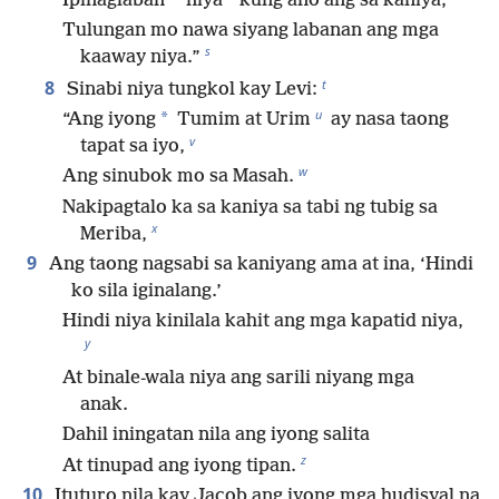
*
*
Ipinaglaban
niya
kung ano ang sa kaniya;
Tulungan mo nawa siyang labanan ang mga
s
kaaway niya.”
t
8
Sinabi niya tungkol kay Levi:
u
*
“Ang iyong
Tumim at Urim
ay nasa taong
v
tapat sa iyo,
w
Ang sinubok mo sa Masah.
Nakipagtalo ka sa kaniya sa tabi ng tubig sa
x
Meriba,
9
Ang taong nagsabi sa kaniyang ama at ina, ‘Hindi
ko sila iginalang.’
Hindi niya kinilala kahit ang mga kapatid niya,
y
At binale-wala niya ang sarili niyang mga
anak.
Dahil iningatan nila ang iyong salita
z
At tinupad ang iyong tipan.
10
Ituturo nila kay Jacob ang iyong mga hudisyal na