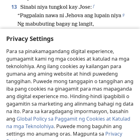
f
13
Sinabi niya tungkol kay Jose:
g
“Pagpalain nawa ni Jehova ang lupain niya
Ng mabubuting bagay ng langit,
h
Ng hamog at ng tubig mula sa mga bukal,
Privacy Settings
14
Ng mabubuting bagay na tumutubo dahil sa araw
i
At ng magandang ani buwan-buwan,
Para sa pinakamagandang digital experience,
15
gumagamit kami ng mga cookies at katulad na mga
Ng mabubuting bagay mula sa sinaunang mga
j
*
teknolohiya. Ang ilang cookies ay kailangan para
bundok
gumana ang aming website at hindi puwedeng
At ng mabubuting bagay mula sa matatagal
tanggihan. Puwede mong tanggapin o tanggihan ang
nang burol,
iba pang cookies na ginagamit para mas mapaganda
16
Ng mabubuting bagay ng lupa at lahat ng narito,
ang digital experience mo. Hinding-hindi ipagbibili o
k
gagamitin sa marketing ang alinmang bahagi ng data
At ng pagsang-ayon ng Isa na nanirahan sa
na ito. Para sa karagdagang impormasyon, basahin
l
palumpong.
ang
Global Policy sa Paggamit ng Cookies at Katulad
Mapunta nawa kay Jose ang mga ito,
na mga Teknolohiya
. Puwede mong baguhin ang
Sa tuktok ng ulo niya, na pinili mula sa mga
settings mo anumang oras. Magpunta sa
Privacy
m
kapatid niya.