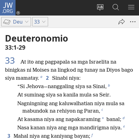
JW.ORG
Mag-
log
Baguhin
Maghana
IPA
In
ang
sa
AN
Deu
33
(may
wika
JW.ORG
ME
bubukas
ng
Deuteronomio
na
site
33:1-29
bagong
window)
33
At ito ang pagpapala sa mga Israelita na
binigkas ni Moises na lingkod ng tunay na Diyos bago
a
2
siya mamatay.
Sinabi niya:
b
“Si Jehova—nanggaling siya sa Sinai,
At suminag siya sa kanila mula sa Seir.
Nagningning ang kaluwalhatian niya mula sa
c
mabundok na rehiyon ng Paran,
d
*
At kasama niya ang napakaraming
banal;
e
Nasa kanan niya ang mga mandirigma niya.
f
3
Mahal niya ang kaniyang bayan;