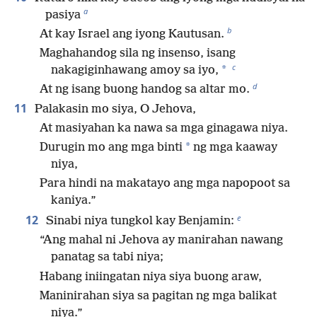
a
pasiya
b
At kay Israel ang iyong Kautusan.
Maghahandog sila ng insenso, isang
c
*
nakagiginhawang amoy sa iyo,
d
At ng isang buong handog sa altar mo.
11
Palakasin mo siya, O Jehova,
At masiyahan ka nawa sa mga ginagawa niya.
*
Durugin mo ang mga binti
ng mga kaaway
niya,
Para hindi na makatayo ang mga napopoot sa
kaniya.”
e
12
Sinabi niya tungkol kay Benjamin:
“Ang mahal ni Jehova ay manirahan nawang
panatag sa tabi niya;
Habang iniingatan niya siya buong araw,
Maninirahan siya sa pagitan ng mga balikat
niya.”