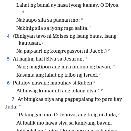
Lahat ng banal ay nasa iyong kamay, O Diyos.
g
h
Nakaupo sila sa paanan mo;
i
Nakinig sila sa iyong mga salita.
4
(Binigyan tayo ni Moises ng isang batas, isang
j
kautusan,
k
Na pag-aari ng kongregasyon ni Jacob.)
l
5
*
At naging hari Siya sa Jesurun,
m
Nang magtipon ang mga pinuno ng bayan,
n
Kasama ang lahat ng tribo ng Israel.
o
6
Patuloy nawang mabuhay si Ruben
p
At huwag kumaunti ang bilang niya.”
7
At binigkas niya ang pagpapalang ito para kay
q
Juda:
r
“Pakinggan mo, O Jehova, ang tinig ni Juda,
At ibalik mo nawa siya sa kaniyang bayan.