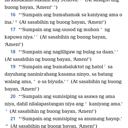
na kasuklam-suklam kay Jehova.’
(At sasagot ang
*
buong bayan, ‘Amen!’
)
16
“‘Sumpain ang humahamak sa kaniyang ama o
q
ina.’
(At sasabihin ng buong bayan, ‘Amen!’)
17
*
“‘Sumpain ang nag-uusod ng muhon
ng
r
kapuwa niya.’
(At sasabihin ng buong bayan,
‘Amen!’)
s
18
“‘Sumpain ang nagliligaw ng bulag sa daan.’
(At sasabihin ng buong bayan, ‘Amen!’)
t
19
“‘Sumpain ang bumabaluktot ng hatol
sa
dayuhang naninirahang kasama ninyo, sa batang
u
*
walang ama,
o sa biyuda.’
(At sasabihin ng buong
bayan, ‘Amen!’)
20
“‘Sumpain ang sumisiping sa asawa ng ama
*
niya, dahil nilalapastangan niya ang
kaniyang ama.’
v
(At sasabihin ng buong bayan, ‘Amen!’)
21
“‘Sumpain ang sumisiping sa anumang hayop.’
w
(At sasabihin ng buong bayan, ‘Amen!’)