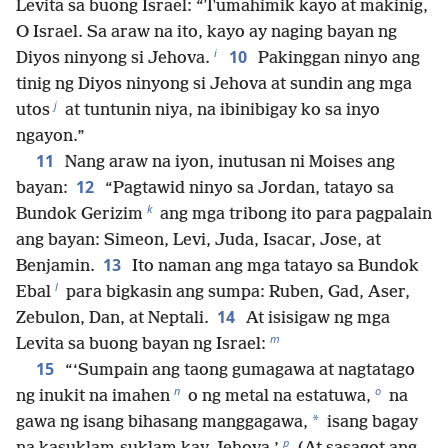
Levita sa buong Israel: “Tumahimik kayo at makinig,
O Israel. Sa araw na ito, kayo ay naging bayan ng
i
10
Diyos ninyong si Jehova.
Pakinggan ninyo ang
tinig ng Diyos ninyong si Jehova at sundin ang mga
j
utos
at tuntunin niya, na ibinibigay ko sa inyo
ngayon.”
11
Nang araw na iyon, inutusan ni Moises ang
12
bayan:
“Pagtawid ninyo sa Jordan, tatayo sa
k
Bundok Gerizim
ang mga tribong ito para pagpalain
ang bayan: Simeon, Levi, Juda, Isacar, Jose, at
13
Benjamin.
Ito naman ang mga tatayo sa Bundok
l
Ebal
para bigkasin ang sumpa: Ruben, Gad, Aser,
14
Zebulon, Dan, at Neptali.
At isisigaw ng mga
m
Levita sa buong bayan ng Israel:
15
“‘Sumpain ang taong gumagawa at nagtatago
n
o
ng inukit na imahen
o ng metal na estatuwa,
na
*
gawa ng isang bihasang manggagawa,
isang bagay
p