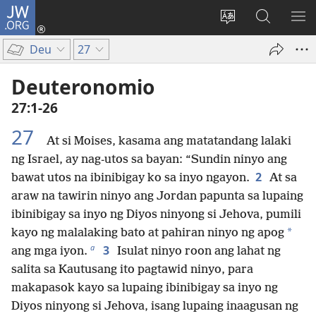
JW.ORG
Mag-
log
Baguhin
Maghana
IPA
In
ang
sa
AN
Deu
27
(may
wika
JW.ORG
ME
bubukas
ng
Deuteronomio
na
site
27:1-26
bagong
window)
27
At si Moises, kasama ang matatandang lalaki
ng Israel, ay nag-utos sa bayan: “Sundin ninyo ang
2
bawat utos na ibinibigay ko sa inyo ngayon.
At sa
araw na tawirin ninyo ang Jordan papunta sa lupaing
ibinibigay sa inyo ng Diyos ninyong si Jehova, pumili
*
kayo ng malalaking bato at pahiran ninyo ng apog
a
3
ang mga iyon.
Isulat ninyo roon ang lahat ng
salita sa Kautusang ito pagtawid ninyo, para
makapasok kayo sa lupaing ibinibigay sa inyo ng
Diyos ninyong si Jehova, isang lupaing inaagusan ng