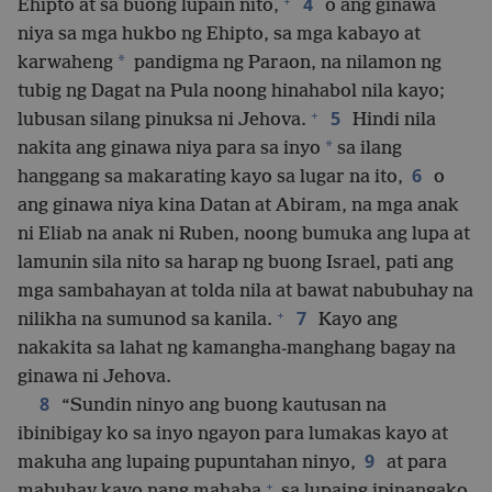
+
4
Ehipto at sa buong lupain nito,
o ang ginawa
niya sa mga hukbo ng Ehipto, sa mga kabayo at
*
karwaheng
pandigma ng Paraon, na nilamon ng
tubig ng Dagat na Pula noong hinahabol nila kayo;
+
5
lubusan silang pinuksa ni Jehova.
Hindi nila
*
nakita ang ginawa niya para sa inyo
sa ilang
6
hanggang sa makarating kayo sa lugar na ito,
o
ang ginawa niya kina Datan at Abiram, na mga anak
ni Eliab na anak ni Ruben, noong bumuka ang lupa at
lamunin sila nito sa harap ng buong Israel, pati ang
mga sambahayan at tolda nila at bawat nabubuhay na
+
7
nilikha na sumunod sa kanila.
Kayo ang
nakakita sa lahat ng kamangha-manghang bagay na
ginawa ni Jehova.
8
“Sundin ninyo ang buong kautusan na
ibinibigay ko sa inyo ngayon para lumakas kayo at
9
makuha ang lupaing pupuntahan ninyo,
at para
+
mabuhay kayo nang mahaba
sa lupaing ipinangako