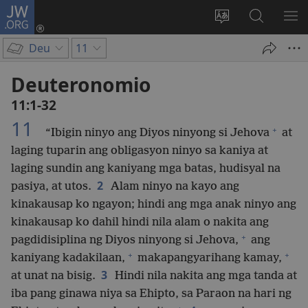
JW.ORG
Mag-
log
Baguhin
Maghana
IPA
In
ang
sa
AN
Deu
11
(may
wika
JW.ORG
ME
bubukas
ng
Deuteronomio
na
site
11:1-32
bagong
11
window)
+
“Ibigin ninyo ang Diyos ninyong si Jehova
at
laging tuparin ang obligasyon ninyo sa kaniya at
laging sundin ang kaniyang mga batas, hudisyal na
2
pasiya, at utos.
Alam ninyo na kayo ang
kinakausap ko ngayon; hindi ang mga anak ninyo ang
kinakausap ko dahil hindi nila alam o nakita ang
+
pagdidisiplina ng Diyos ninyong si Jehova,
ang
+
+
kaniyang kadakilaan,
makapangyarihang kamay,
3
at unat na bisig.
Hindi nila nakita ang mga tanda at
iba pang ginawa niya sa Ehipto, sa Paraon na hari ng