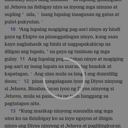
ni Jehova na ibibigay niya sa inyong mga ninuno at
+
*
supling
nila,
isang lupaing inaagusan ng gatas at
+
pulot-pukyutan.
10
“Ang lupaing magiging pag-aari ninyo ay hindi
gaya ng Ehipto na pinanggalingan ninyo, kung saan
kayo naghahasik ng binhi at nagpapakahirap na
*
diligan ang lupain,
na gaya ng taniman ng mga
11
gulay.
Ang lupaing pupuntahan ninyo at magiging
pag-aari ay isang lupain na maraming bundok at
+
kapatagan.
Ang ulan mula sa langit ang dumidilig
+
12
doon;
pinangangalagaan iyon ng Diyos ninyong
si Jehova. Binabantayan iyon ng Diyos ninyong si
Jehova, mula sa pasimula ng taon hanggang sa
pagtatapos nito.
13
“Kung masikap ninyong susundin ang mga
utos ko na ibinibigay ko sa inyo ngayon at iibigin
ninyo ang Diyos ninyong si Jehova at paglilingkuran