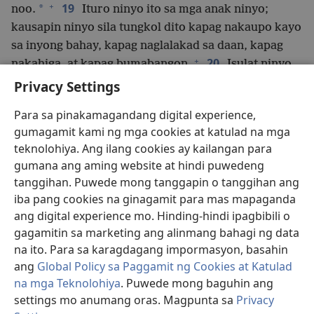
+
19
*
noo.
Ituro ninyo ito sa mga anak ninyo;
kausapin ninyo sila tungkol dito kapag nakaupo kayo
sa inyong bahay, kapag naglalakad sa daan, kapag
+
20
nakahiga, at kapag bumabangon.
Isulat ninyo
ito sa mga poste ng pinto ng inyong bahay at sa mga
Privacy Settings
21
pintuang-daan,
para kayo at ang mga anak ninyo
Para sa pinakamagandang digital experience,
+
ay mabuhay nang mahaba
sa lupaing ipinangako ni
gumagamit kami ng mga cookies at katulad na mga
+
Jehova sa mga ninuno ninyo,
hangga’t ang langit ay
teknolohiya. Ang ilang cookies ay kailangan para
nasa ibabaw ng lupa.
gumana ang aming website at hindi puwedeng
22
“Kung masikap ninyong tutuparin at susundin
tanggihan. Puwede mong tanggapin o tanggihan ang
ang utos na ito na ibinibigay ko sa inyo, na ibigin ang
iba pang cookies na ginagamit para mas mapaganda
+
Diyos ninyong si Jehova
at lumakad sa lahat ng
ang digital experience mo. Hinding-hindi ipagbibili o
+
23
daan niya at mangunyapit sa kaniya,
gagamitin sa marketing ang alinmang bahagi ng data
palalayasin ni Jehova ang lahat ng bansang ito sa
na ito. Para sa karagdagang impormasyon, basahin
+
harap ninyo,
at itataboy ninyo ang mga bansang
ang
Global Policy sa Paggamit ng Cookies at Katulad
+
24
na mga Teknolohiya
. Puwede mong baguhin ang
mas malalakas at mas malalaki kaysa sa inyo.
settings mo anumang oras. Magpunta sa
Privacy
Magiging inyo ang lahat ng lupaing lalakaran ninyo.