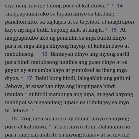
+
14
*
siya nang inyong buong puso at kaluluwa,
magpapaulan ako sa lupain ninyo sa takdang
panahon nito, sa taglagas at sa tagsibol, at magtitipon
+
15
kayo ng mga butil, bagong alak, at langis.
At
magpapatubo ako ng pananim sa mga bukid ninyo
para sa mga alaga ninyong hayop, at kakain kayo at
+
16
mabubusog.
Bantayan ninyo ang inyong sarili
para hindi matuksong lumihis ang puso ninyo at sa
gayon ay sumamba kayo at yumukod sa ibang mga
+
17
diyos.
Dahil kung hindi, lalagablab ang galit ni
Jehova, at sasarhan niya ang langit para hindi
+
umulan
at hindi mamunga ang lupa, at agad kayong
malilipol sa magandang lupain na ibinibigay sa inyo
+
ni Jehova.
18
“Ang mga sinabi ko ay itanim ninyo sa inyong
*
puso at kaluluwa,
at lagi ninyo itong alalahanin na
para bang nakatali ito sa inyong kamay at sa inyong