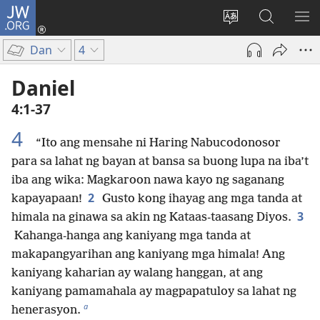
JW.ORG
Mag-
log
Baguhin
Maghana
IPA
In
ang
sa
AN
Dan
4
(may
wika
JW.ORG
ME
bubukas
ng
Daniel
na
site
4:1-37
bagong
window)
4
“Ito ang mensahe ni Haring Nabucodonosor
para sa lahat ng bayan at bansa sa buong lupa na iba’t
iba ang wika: Magkaroon nawa kayo ng saganang
2
kapayapaan!
Gusto kong ihayag ang mga tanda at
3
himala na ginawa sa akin ng Kataas-taasang Diyos.
Kahanga-hanga ang kaniyang mga tanda at
makapangyarihan ang kaniyang mga himala! Ang
kaniyang kaharian ay walang hanggan, at ang
kaniyang pamamahala ay magpapatuloy sa lahat ng
a
henerasyon.