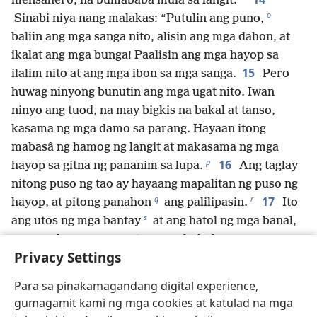
mensahero, na bumababa mula sa langit.
o
Sinabi niya nang malakas: “Putulin ang puno,
baliin ang mga sanga nito, alisin ang mga dahon, at
ikalat ang mga bunga! Paalisin ang mga hayop sa
15
ilalim nito at ang mga ibon sa mga sanga.
Pero
huwag ninyong bunutin ang mga ugat nito. Iwan
ninyo ang tuod, na may bigkis na bakal at tanso,
kasama ng mga damo sa parang. Hayaan itong
mabasâ ng hamog ng langit at makasama ng mga
p
16
hayop sa gitna ng pananim sa lupa.
Ang taglay
nitong puso ng tao ay hayaang mapalitan ng puso ng
q
r
17
hayop, at pitong panahon
ang palilipasin.
Ito
s
ang utos ng mga bantay
at ang hatol ng mga banal,
para malaman ng mga taong nabubuhay na ang
Privacy Settings
Kataas-taasan ay Tagapamahala sa kaharian ng mga
t
tao
at na ibinibigay niya ang pamamahala kung
Para sa pinakamagandang digital experience,
kanino niya gusto, kahit sa pinakamababa sa mga
gumagamit kami ng mga cookies at katulad na mga
tao.”