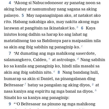
4
“Akong si Nabucodonosor ay panatag noon sa
aking bahay at namumuhay nang sagana sa aking
5
palasyo.
May napanaginipan ako, at natakot ako
rito. Habang nakahiga ako, may nakita akong mga
b
6
larawan at pangitain na ikinatakot ko.
Kaya
iniutos kong dalhin sa harap ko ang lahat ng
matatalinong tao sa Babilonya para maipaalám nila
c
sa akin ang ibig sabihin ng panaginip ko.
7
“At dumating ang mga mahikong saserdote,
d
*
salamangkero, Caldeo,
at astrologo.
Nang sabihin
ko sa kanila ang panaginip ko, hindi nila masabi sa
e
8
akin ang ibig sabihin nito.
Nang bandang huli,
humarap sa akin si Daniel, na pinangalanan ding
f
g
Beltesasar
batay sa pangalan ng aking diyos,
at
h
nasa kaniya ang espiritu ng mga banal na diyos.
Sinabi ko sa kaniya ang panaginip:
9
“‘O Beltesasar na pinuno ng mga mahikong