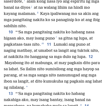
i
saserdote,
alam kong nasa iyo ang espiritu ng mga
j
banal na diyos
at na walang lihim na hindi mo
k
kayang malaman.
Kaya ipaliwanag mo sa akin ang
mga pangitaing nakita ko sa panaginip ko at ang ibig
sabihin nito.
10
“‘Sa mga pangitaing nakita ko habang nasa
l
higaan ako, may isang puno
sa gitna ng lupa, at
m
11
pagkataas-taas nito.
Lumaki ang puno at
naging matibay, at umabot sa langit ang tuktok nito,
12
at nakikita ito hanggang sa mga dulo ng lupa.
Mayabong ito at mabunga, at may pagkain dito para
sa lahat. Sa ilalim nito sumisilong ang mga hayop sa
parang, at sa mga sanga nito namumugad ang mga
ibon sa langit, at dito kumukuha ng pagkain ang lahat
*
ng nilalang.
13
“‘Sa mga pangitaing nakita ko habang
nakahiga ako, may isang bantay, isang banal na
n
14