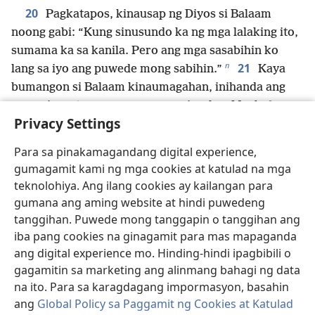
20
Pagkatapos, kinausap ng Diyos si Balaam
noong gabi: “Kung sinusundo ka ng mga lalaking ito,
sumama ka sa kanila. Pero ang mga sasabihin ko
n
21
lang sa iyo ang puwede mong sabihin.”
Kaya
bumangon si Balaam kinaumagahan, inihanda ang
o
asno niya, at sumama sa mga opisyal ng Moab.
Privacy Settings
22
Pero galit na galit ang Diyos dahil sumama
siya, at tumayo sa daan ang anghel ni Jehova para
Para sa pinakamagandang digital experience,
pigilan siya. Nakasakay noon si Balaam sa asno niya
gumagamit kami ng mga cookies at katulad na mga
23
at kasama niya ang dalawang lingkod niya.
At
teknolohiya. Ang ilang cookies ay kailangan para
nang makita ng asno ang anghel ni Jehova na
gumana ang aming website at hindi puwedeng
nakatayo sa daan at may hawak na espada, lumihis
tanggihan. Puwede mong tanggapin o tanggihan ang
ito sa daan papunta sa parang. Pero pinagpapalo ni
iba pang cookies na ginagamit para mas mapaganda
24
Balaam ang asno para bumalik ito sa daan.
ang digital experience mo. Hinding-hindi ipagbibili o
gagamitin sa marketing ang alinmang bahagi ng data
Pagkatapos, tumayo ang anghel ni Jehova sa
na ito. Para sa karagdagang impormasyon, basahin
makipot na daan sa pagitan ng dalawang ubasan, na
ang
Global Policy sa Paggamit ng Cookies at Katulad
25
may batong pader sa magkabilang panig.
Nang