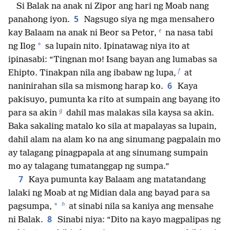
Si Balak na anak ni Zipor ang hari ng Moab nang
5
panahong iyon.
Nagsugo siya ng mga mensahero
e
kay Balaam na anak ni Beor sa Petor,
na nasa tabi
*
ng Ilog
sa lupain nito. Ipinatawag niya ito at
ipinasabi: “Tingnan mo! Isang bayan ang lumabas sa
f
Ehipto. Tinakpan nila ang ibabaw ng lupa,
at
6
naninirahan sila sa mismong harap ko.
Kaya
pakisuyo, pumunta ka rito at sumpain ang bayang ito
g
para sa akin
dahil mas malakas sila kaysa sa akin.
Baka sakaling matalo ko sila at mapalayas sa lupain,
dahil alam na alam ko na ang sinumang pagpalain mo
ay talagang pinagpapala at ang sinumang sumpain
mo ay talagang tumatanggap ng sumpa.”
7
Kaya pumunta kay Balaam ang matatandang
lalaki ng Moab at ng Midian dala ang bayad para sa
h
*
pagsumpa,
at sinabi nila sa kaniya ang mensahe
8
ni Balak.
Sinabi niya: “Dito na kayo magpalipas ng