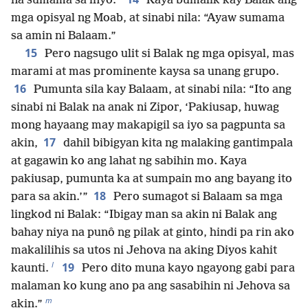
na sumama sa inyo.”
Kaya bumalik kay Balak ang
mga opisyal ng Moab, at sinabi nila: “Ayaw sumama
sa amin ni Balaam.”
15
Pero nagsugo ulit si Balak ng mga opisyal, mas
marami at mas prominente kaysa sa unang grupo.
16
Pumunta sila kay Balaam, at sinabi nila: “Ito ang
sinabi ni Balak na anak ni Zipor, ‘Pakiusap, huwag
mong hayaang may makapigil sa iyo sa pagpunta sa
17
akin,
dahil bibigyan kita ng malaking gantimpala
at gagawin ko ang lahat ng sabihin mo. Kaya
pakiusap, pumunta ka at sumpain mo ang bayang ito
18
para sa akin.’”
Pero sumagot si Balaam sa mga
lingkod ni Balak: “Ibigay man sa akin ni Balak ang
bahay niya na punô ng pilak at ginto, hindi pa rin ako
makalilihis sa utos ni Jehova na aking Diyos kahit
l
19
kaunti.
Pero dito muna kayo ngayong gabi para
malaman ko kung ano pa ang sasabihin ni Jehova sa
m
akin.”