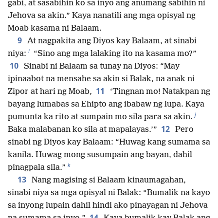
gabi, at sasabihin ko sa inyo ang anumang sabihin ni
Jehova sa akin.” Kaya nanatili ang mga opisyal ng
Moab kasama ni Balaam.
9
At nagpakita ang Diyos kay Balaam, at sinabi
i
niya:
“Sino ang mga lalaking ito na kasama mo?”
10
Sinabi ni Balaam sa tunay na Diyos: “May
ipinaabot na mensahe sa akin si Balak, na anak ni
11
Zipor at hari ng Moab,
‘Tingnan mo! Natakpan ng
bayang lumabas sa Ehipto ang ibabaw ng lupa. Kaya
j
pumunta ka rito at sumpain mo sila para sa akin.
12
Baka malabanan ko sila at mapalayas.’”
Pero
sinabi ng Diyos kay Balaam: “Huwag kang sumama sa
kanila. Huwag mong susumpain ang bayan, dahil
k
pinagpala sila.”
13
Nang magising si Balaam kinaumagahan,
sinabi niya sa mga opisyal ni Balak: “Bumalik na kayo
sa inyong lupain dahil hindi ako pinayagan ni Jehova
14