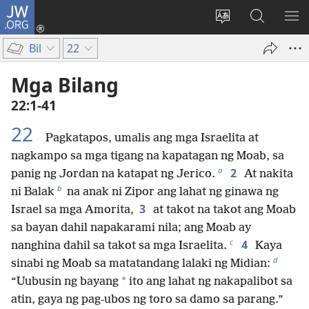
JW.ORG
Mag-
log
Baguhin
Maghana
IPA
In
ang
sa
AN
Bil
22
(may
wika
JW.ORG
ME
bubukas
ng
Mga Bilang
na
site
22:1-41
bagong
window)
22
Pagkatapos, umalis ang mga Israelita at
nagkampo sa mga tigang na kapatagan ng Moab, sa
a
2
panig ng Jordan na katapat ng Jerico.
At nakita
b
ni Balak
na anak ni Zipor ang lahat ng ginawa ng
3
Israel sa mga Amorita,
at takot na takot ang Moab
sa bayan dahil napakarami nila; ang Moab ay
c
4
nanghina dahil sa takot sa mga Israelita.
Kaya
d
sinabi ng Moab sa matatandang lalaki ng Midian:
*
“Uubusin ng bayang
ito ang lahat ng nakapalibot sa
atin, gaya ng pag-ubos ng toro sa damo sa parang.”