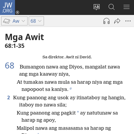
JW.ORG
Mag-
log
Baguhin
Maghana
IPA
In
ang
sa
AN
Aw
68
(may
wika
JW.ORG
ME
bubukas
ng
Mga Awit
na
site
68:1-35
bagong
window)
Sa direktor. Awit ni David.
68
Bumangon nawa ang Diyos, mangalat nawa
ang mga kaaway niya,
At tumakas nawa mula sa harap niya ang mga
a
napopoot sa kaniya.
2
Kung paanong ang usok ay itinataboy ng hangin,
itaboy mo nawa sila;
*
Kung paanong ang pagkit
ay natutunaw sa
harap ng apoy,
Malipol nawa ang masasama sa harap ng