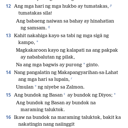
p
12
Ang mga hari ng mga hukbo ay tumatakas,
tumatakas sila!
Ang babaeng naiwan sa bahay ay hinahatian
q
ng samsam.
13
Kahit nakahiga kayo sa tabi ng mga sigâ ng
*
kampo,
Magkakaroon kayo ng kalapati na ang pakpak
ay nababalutan ng pilak,
*
Na ang mga bagwis ay purong
ginto.
14
Nang pangalatin ng Makapangyarihan-sa-Lahat
r
ang mga hari sa lupain,
*
Umulan
ng niyebe sa Zalmon.
s
15
*
Ang bundok ng Basan
ay bundok ng Diyos;
Ang bundok ng Basan ay bundok na
maraming taluktok.
16
Ikaw na bundok na maraming taluktok, bakit ka
nakatingin nang naiinggit