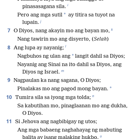
i
pinasasagana sila.
*
Pero ang mga sutil
ay titira sa tuyot na
j
lupain.
k
7
O Diyos, nang akayin mo ang bayan mo,
Nang tawirin mo ang disyerto, (
Selah
)
l
8
Ang lupa ay nayanig;
*
Nagbuhos ng ulan ang
langit dahil sa Diyos;
Nayanig ang Sinai na ito dahil sa Diyos, ang
m
Diyos ng Israel.
9
Nagpaulan ka nang sagana, O Diyos;
*
Pinalakas mo ang pagod mong bayan.
n
10
Tumira sila sa iyong mga tolda;
Sa kabutihan mo, pinaglaanan mo ang dukha,
O Diyos.
11
Si Jehova ang nagbibigay ng utos;
Ang mga babaeng naghahayag ng mabuting
o
balita ay isang malaking hukbo.