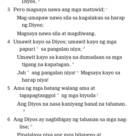
b
Diyos.
c
3
Pero magsaya nawa ang mga matuwid;
Mag-umapaw nawa sila sa kagalakan sa harap
ng Diyos;
Magsaya nawa sila at magdiwang.
4
Umawit kayo sa Diyos; umawit kayo ng mga
d
*
papuri
sa pangalan niya;
Umawit kayo sa kaniya na dumadaan sa mga
*
tigang na kapatagan.
e
*
Jah
ang pangalan niya!
Magsaya kayo sa
harap niya!
5
Ama ng mga batang walang ama at
f
*
tagapagtanggol
ng mga biyuda
Ang Diyos na nasa kaniyang banal na tahanan.
g
6
Ang Diyos ay nagbibigay ng tahanan sa mga nag-
h
iisa;
Pinalalaya niya ang mga bilanggo at