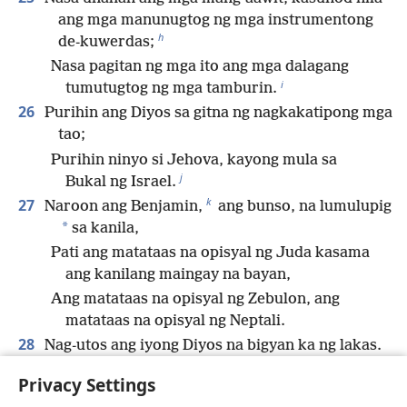
ang mga manunugtog ng mga instrumentong
h
de-kuwerdas;
Nasa pagitan ng mga ito ang mga dalagang
i
tumutugtog ng mga tamburin.
26
Purihin ang Diyos sa gitna ng nagkakatipong mga
tao;
Purihin ninyo si Jehova, kayong mula sa
j
Bukal ng Israel.
k
27
Naroon ang Benjamin,
ang bunso, na lumulupig
*
sa kanila,
Pati ang matataas na opisyal ng Juda kasama
ang kanilang maingay na bayan,
Ang matataas na opisyal ng Zebulon, ang
matataas na opisyal ng Neptali.
28
Nag-utos ang iyong Diyos na bigyan ka ng lakas.
Ipakita mo ang iyong lakas, O Diyos, gaya ng
Privacy Settings
l
ginawa mo noon para sa amin.