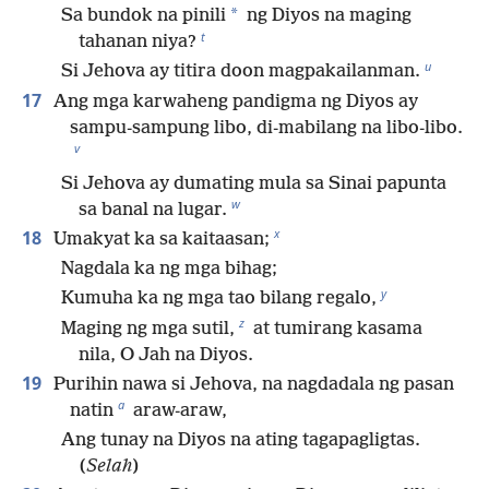
*
Sa bundok na pinili
ng Diyos na maging
t
tahanan niya?
u
Si Jehova ay titira doon magpakailanman.
17
Ang mga karwaheng pandigma ng Diyos ay
sampu-sampung libo, di-mabilang na libo-libo.
v
Si Jehova ay dumating mula sa Sinai papunta
w
sa banal na lugar.
x
18
Umakyat ka sa kaitaasan;
Nagdala ka ng mga bihag;
y
Kumuha ka ng mga tao bilang regalo,
z
Maging ng mga sutil,
at tumirang kasama
nila, O Jah na Diyos.
19
Purihin nawa si Jehova, na nagdadala ng pasan
a
natin
araw-araw,
Ang tunay na Diyos na ating tagapagligtas.
(
Selah
)