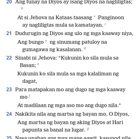
20
Ang tunay na Diyos ay isang Diyos na nagliligtas;
b
*
At si Jehova na Kataas-taasang
Panginoon
c
ay nagliligtas mula sa kamatayan.
21
Dudurugin ng Diyos ang ulo ng mga kaaway niya,
*
Ang bungo
ng sinumang patuloy na
d
gumagawa ng kasalanan.
22
Sinabi ni Jehova: “Kukunin ko sila mula sa
e
Basan;
Kukunin ko sila mula sa mga kalaliman ng
dagat,
23
Para matapakan mo ang dugo ng mga kaaway
f
mo
At madilaan ng mga aso mo ang dugo nila.”
24
Nakikita nila ang martsa ng bayan mo, O Diyos,
Ang martsa ng bayan ng aking Diyos at Hari
g
papunta sa banal na lugar.
25
Nasa unahan ang mga mang-aawit, kasunod nila