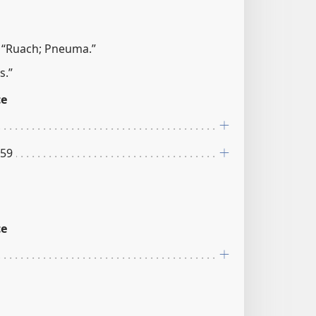
, “Ruach; Pneuma.”
s.”
ce
:59
ce