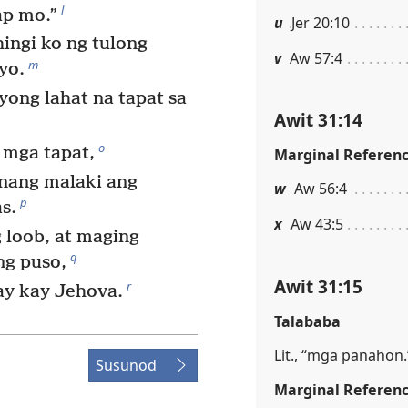
l
p mo.”
u
Jer 20:10
ingi ko ng tulong
v
Aw 57:4
m
yo.
yong lahat na tapat sa
Awit 31:14
o
 mga tapat,
Marginal Referen
nang malaki ang
w
Aw 56:4
p
s.
x
Aw 43:5
 loob, at maging
q
ng puso,
Awit 31:15
r
ay kay Jehova.
Talababa
Lit., “mga panahon.
Susunod
Marginal Referen