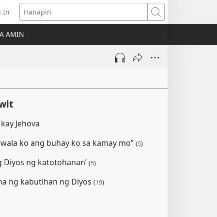
 In
Hanapin
ukas
A AMIN
ong
ow)
wit
kay Jehova
iwala ko ang buhay ko sa kamay mo”
(
5
)
ng Diyos ng katotohanan’
(
5
)
a ng kabutihan ng Diyos
(
19
)