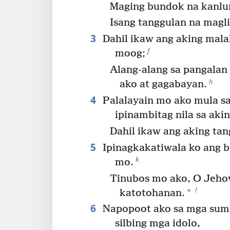
Maging bundok na kanlun
Isang tanggulan na maglil
3
Dahil ikaw ang aking mala
f
moog;
Alang-alang sa pangalan
h
ako at gagabayan.
4
Palalayain mo ako mula sa
ipinambitag nila sa akin
Dahil ikaw ang aking tan
5
Ipinagkakatiwala ko ang 
k
mo.
Tinubos mo ako, O Jehov
l
*
katotohanan.
6
Napopoot ako sa mga sum
silbing mga idolo,