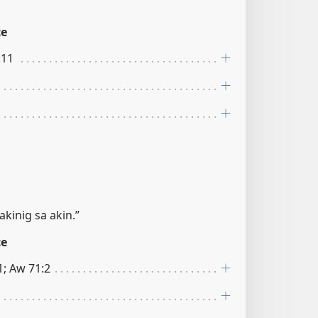
ce
:11
kinig sa akin.”
ce
1; Aw 71:2