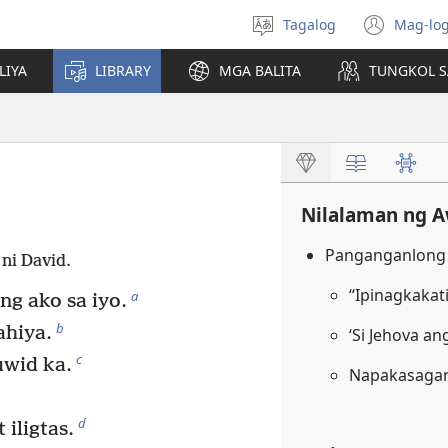
Tagalog
Mag-log
Pumili
(may
ng
bub
LIYA
LIBRARY
MGA BALITA
TUNGKOL S
wika
na
bag
wind
Nilalaman ng A
Panganganlong 
 ni David.
“Ipinagkakat
a
g ako sa iyo.
b
hiya.
‘Si Jehova a
c
uwid ka.
Napakasagan
d
iligtas.