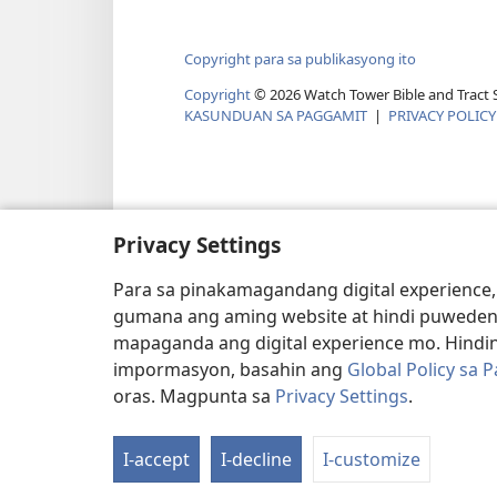
Copyright para sa publikasyong ito
Copyright
©
2026
Watch Tower Bible and Tract S
KASUNDUAN SA PAGGAMIT
|
PRIVACY POLICY
Privacy Settings
Para sa pinakamagandang digital experience,
gumana ang aming website at hindi puweden
mapaganda ang digital experience mo. Hindin
impormasyon, basahin ang
Global Policy sa 
oras. Magpunta sa
Privacy Settings
.
I-accept
I-decline
I-customize