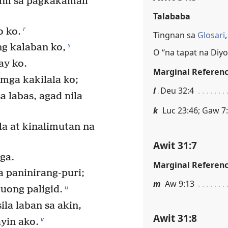
hil sa pagkakamali
Talababa
r
o ko.
Tingnan sa
Glosari
s
g kalaban ko,
O “na tapat na Diyo
ay ko.
Marginal Referen
 mga kakilala ko;
l
Deu 32:4
a labas, agad nila
k
Luc 23:46; Gaw 7
la at kinalimutan na
;
Awit 31:7
ga.
Marginal Referen
 paninirang-puri;
m
Aw 9:13
u
uong paligid.
la laban sa akin,
Awit 31:8
v
yin ako.