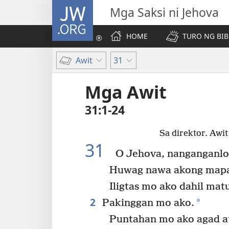
JW.ORG
Mga Saksi ni Jehova
HOME
TURO NG BIB
Awit
31
Mga Awit
31:1-24
Sa direktor. Awit
31
O Jehova, nanganganlon
Huwag nawa akong mapa
Iligtas mo ako dahil mat
2
*
Pakinggan mo ako.
Puntahan mo ako agad at 