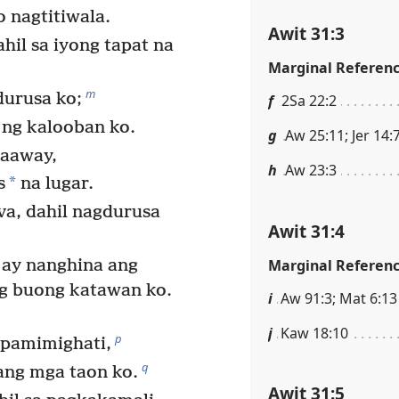
 nagtitiwala.
Awit 31:3
il sa iyong tapat na
Marginal Referen
m
durusa ko;
f
2Sa 22:2
ng kalooban ko.
g
Aw 25:11; Jer 14:
kaaway,
h
Aw 23:3
*
s
na lugar.
a, dahil nagdurusa
Awit 31:4
Marginal Referen
 ay nanghina ang
g buong katawan ko.
i
Aw 91:3; Mat 6:13
j
Kaw 18:10
p
 pamimighati,
q
ang mga taon ko.
Awit 31:5