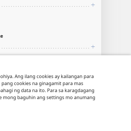
ce
hiya. Ang ilang cookies ay kailangan para
 pang cookies na ginagamit para mas
 sa
Glosari
.
bahagi ng data na ito. Para sa karagdagang
e mong baguhin ang settings mo anumang
ce
; Jer 20:11