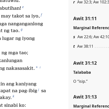
matuwid.
r
Aw 32:3; Aw 102:3
e
abutihan!
f
 may takot sa iyo,
Awit 31:11
 mga nanganganlong
Marginal Referen
g
at ng tao.
s
Aw 22:6; Aw 42:1
a lugar ng iyong
t
Aw 38:11
 ng mga tao;
 kanlungan
Awit 31:12
i
*
ng nakasasakit.
Talababa
O “isip.”
akin ang kaniyang
j
apat na pag-ibig
sa
Awit 31:13
k
lakay.
t sinabi ko:
Marginal Referen