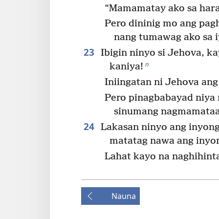
“Mamamatay ako sa hara
Pero dininig mo ang pagh
nang tumawag ako sa i
23
Ibigin ninyo si Jehova, ka
n
kaniya!
Iniingatan ni Jehova ang
Pero pinagbabayad niya 
sinumang nagmamataa
24
Lakasan ninyo ang inyong
matatag nawa ang inyo
Lahat kayo na naghihint
Nauna