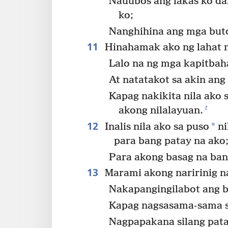
Nauubos ang lakas ko da
ko;
Nanghihina ang mga but
11
Hinahamak ako ng lahat n
Lalo na ng mga kapitbah
At natatakot sa akin ang
Kapag nakikita nila ako s
t
akong nilalayuan.
12
*
Inalis nila ako sa puso
ni
para bang patay na ako
Para akong basag na ban
13
Marami akong naririnig na
Nakapangingilabot ang b
Kapag nagsasama-sama si
Nagpapakana silang pata