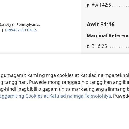
y
Aw 142:6
Awit 31:16
ociety of Pennsylvania.
|
PRIVACY SETTINGS
Marginal Referen
z
Bil 6:25
Awit 31:17
 gumagamit kami ng mga cookies at katulad na mga teknolo
Talababa
g tanggihan. Puwede mong tanggapin o tanggihan ang iba
O “Sheol.” Tingnan
g-hindi ipagbibili o gagamitin sa marketing ang alinmang 
Paggamit ng Cookies at Katulad na mga Teknolohiya
. Puwed
Marginal Referen
a
Aw 25:2; Isa 50:7
b
Ne 6:16; Isa 41:11