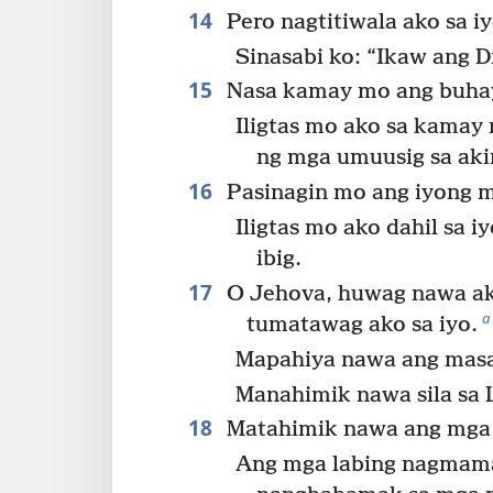
14
Pero nagtitiwala ako sa i
Sinasabi ko: “Ikaw ang D
15
Nasa kamay mo ang buha
Iligtas mo ako sa kamay
ng mga umuusig sa aki
16
Pasinagin mo ang iyong m
Iligtas mo ako dahil sa i
ibig.
17
O Jehova, huwag nawa a
a
tumatawag ako sa iyo.
Mapahiya nawa ang mas
Manahimik nawa sila sa 
18
Matahimik nawa ang mga l
Ang mga labing nagmama