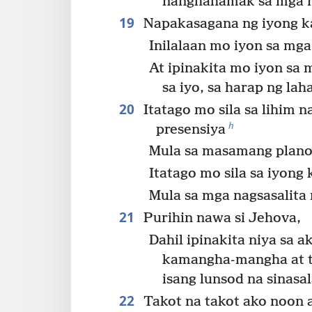
nanghahamak sa mga 
19
Napakasagana ng iyong k
Inilalaan mo iyon sa mga
At ipinakita mo iyon sa
sa iyo, sa harap ng lah
20
Itatago mo sila sa lihim n
h
presensiya
Mula sa masamang plano
Itatago mo sila sa iyong
Mula sa mga nagsasalita 
21
Purihin nawa si Jehova,
Dahil ipinakita niya sa 
kamangha-mangha at t
isang lunsod na sinasa
22
Takot na takot ako noon a