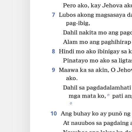
Pero ako, kay Jehova ako
7
Lubos akong magsasaya dah
pag-ibig,
Dahil nakita mo ang pag
Alam mo ang paghihirap 
8
Hindi mo ako ibinigay sa 
Pinatayo mo ako sa ligta
9
Maawa ka sa akin, O Jehov
ako.
Dahil sa pagdadalamhati
n
mga mata ko,
pati an
o
10
Ang buhay ko ay punô ng
At nauubos sa pagdaing 