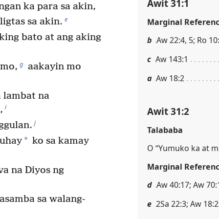
Awit 31:1
gan ka para sa akin,
e
igtas sa akin.
Marginal Referen
king bato at ang aking
b
Aw 22:4, 5; Ro 10
c
Aw 143:1
g
 mo,
aakayin mo
a
Aw 18:2
 lambat na
i
,
Awit 31:2
j
ggulan.
Talababa
*
buhay
ko sa kamay
O “Yumuko ka at ma
Marginal Referen
a na Diyos ng
d
Aw 40:17; Aw 70:
asamba sa walang-
e
2Sa 22:3; Aw 18:2