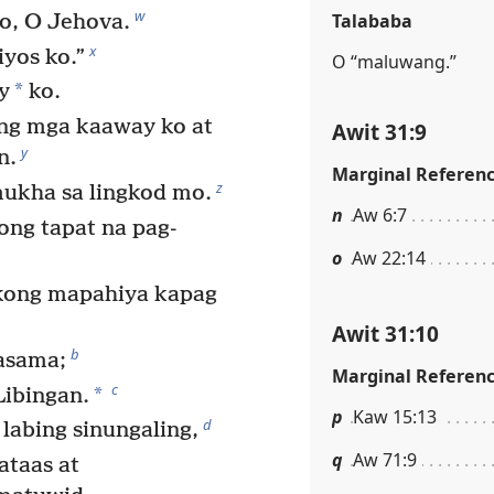
w
Talababa
yo, O Jehova.
x
iyos ko.”
O “maluwang.”
*
y
ko.
 ng mga kaaway ko at
Awit 31:9
y
n.
Marginal Referen
z
ukha sa lingkod mo.
n
Aw 6:7
yong tapat na pag-
o
Aw 22:14
kong mapahiya kapag
Awit 31:10
b
asama;
Marginal Referen
c
*
Libingan.
p
Kaw 15:13
d
abing sinungaling,
q
Aw 71:9
taas at