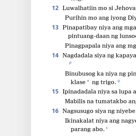
12
Luwalhatiin mo si Jehova
Purihin mo ang iyong Diy
13
Pinapatibay niya ang mga
pintuang-daan ng lunso
Pinagpapala niya ang m
14
Nagdadala siya ng kapaya
p
Binubusog ka niya ng p
q
*
klase
ng trigo.
15
Ipinadadala niya sa lupa 
Mabilis na tumatakbo ang
16
Nagsusugo siya ng niyebe 
Ikinakalat niya ang nag
s
parang abo.