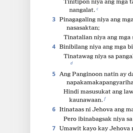
Tinitipon niya ang mga t
c
nangalat.
3
Pinagagaling niya ang mg
nasasaktan;
Tinatalian niya ang mga 
4
Binibilang niya ang mga bi
Tinatawag niya sa pangal
d
5
Ang Panginoon natin ay da
napakamakapangyariha
Hindi masusukat ang la
f
kaunawaan.
6
Itinataas ni Jehova ang 
Pero ibinabagsak niya s
7
Umawit kayo kay Jehova 