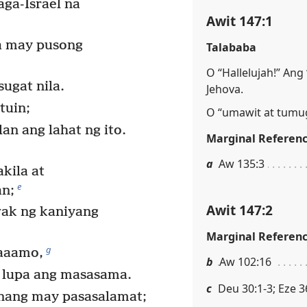
aga-Israel na
Awit 147:1
a may pusong
Talababa
O “Hallelujah!” Ang
sugat nila.
Jehova.
tuin;
O “umawit at tumu
an ang lahat ng ito.
Marginal Referen
a
Aw 135:3
kila at
e
n;
Awit 147:2
wak ng kaniyang
Marginal Referen
g
maaamo,
b
Aw 102:16
a lupa ang masasama.
c
Deu 30:1-3; Eze 3
nang may pasasalamat;