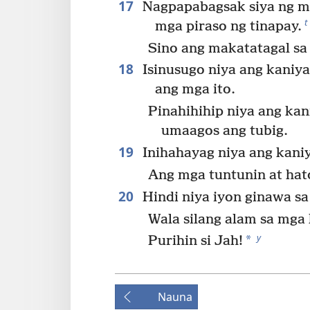
17
Nagpapabagsak siya ng m
t
mga piraso ng tinapay.
Sino ang makatatagal sa
18
Isinusugo niya ang kaniya
ang mga ito.
Pinahihihip niya ang kan
umaagos ang tubig.
19
Inihahayag niya ang kaniy
Ang mga tuntunin at hatol
20
Hindi niya iyon ginawa sa
Wala silang alam sa mga 
y
*
Purihin si Jah!
Nauna