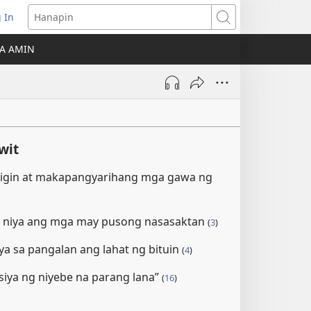
 In
Hanapin
ukas
A AMIN
ong
ow)
wit
bigin at makapangyarihang mga gawa ng
g niya ang mga may pusong nasasaktan
(
3
)
ya sa pangalan ang lahat ng bituin
(
4
)
iya ng niyebe na parang lana”
(
16
)