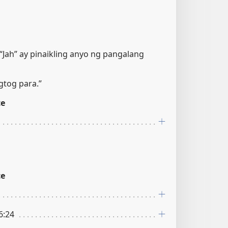
 “Jah” ay pinaikling anyo ng pangalang
gtog para.”
ce
ce
6:24