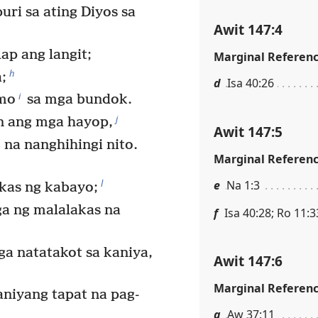
ri sa ating Diyos sa
Awit 147:4
ap ang langit;
Marginal Referen
h
;
d
Isa 40:26
i
amo
sa mga bundok.
j
n ang mga hayop,
Awit 147:5
na nanghihingi nito.
Marginal Referen
l
e
Na 1:3
akas ng kabayo;
ga ng malalakas na
f
Isa 40:28; Ro 11:3
a natatakot sa kaniya,
Awit 147:6
Marginal Referen
aniyang tapat na pag-
g
Aw 37:11