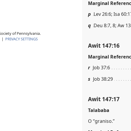
Marginal Referen
p
Lev 26:6; Isa 60:1
q
Deu 8:7, 8; Aw 13
ociety of Pennsylvania.
|
PRIVACY SETTINGS
Awit 147:16
Marginal Referen
r
Job 37:6
s
Job 38:29
Awit 147:17
Talababa
O “graniso.”