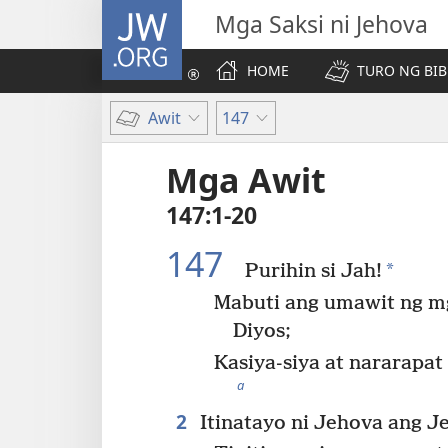
JW.ORG
Mga Saksi ni Jehova
HOME
TURO NG BIB
Awit
147
Mga Awit
147:1-20
147
*
Purihin si Jah!
Mabuti ang umawit ng m
Diyos;
Kasiya-siya at nararapat 
a
2
Itinatayo ni Jehova ang J