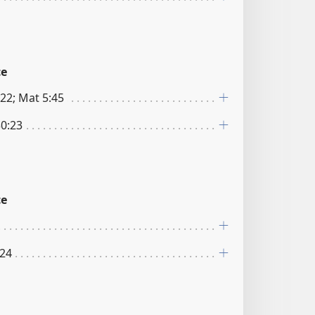
ce
:22; Mat 5:45
30:23
ce
:24