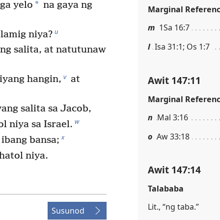
*
ga yelo
na gaya ng
Marginal Referen
m
1Sa 16:7
u
 lamig niya?
l
Isa 31:1; Os 1:7
ng salita, at natutunaw
v
Awit 147:11
iyang hangin,
at
Marginal Referen
ang salita sa Jacob,
n
Mal 3:16
w
 niya sa Israel.
o
Aw 33:18
x
 ibang bansa;
hatol niya.
Awit 147:14
Talababa
Lit., “ng taba.”
Susunod