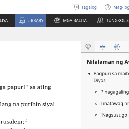
Tagalog
Mag-log
Pumili
(may
ng
bub
LIYA
LIBRARY
MGA BALITA
TUNGKOL S
wika
na
bag
wind
Nilalaman ng A
Pagpuri sa mai
Diyos
*
ga papuri
sa ating
Pinagagalin
Tinatawag ni
lang na purihin siya!
“Nagsusugo s
b
erusalem;