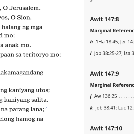
, O Jerusalem.
os, O Sion.
Awit 147:8
 halang ng mga
Marginal Referen
d mo;
h
1Ha 18:45; Jer 14
ga anak mo.
i
Job 38:25-27; Isa 
paan sa teritoryo mo;
inakamagandang
Awit 147:9
Marginal Referen
ang kaniyang utos;
j
Aw 136:25
 kaniyang salita.
k
Job 38:41; Luc 12
r
na parang lana;
yelong hamog na
Awit 147:10