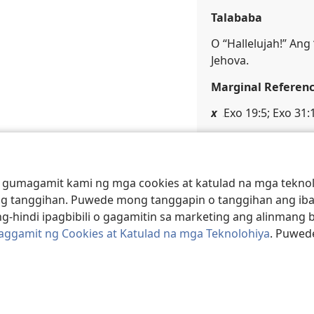
Talababa
O “Hallelujah!” Ang
Jehova.
Marginal Referen
x
Exo 19:5; Exo 31:1
y
Apo 19:6
 gumagamit kami ng mga cookies at katulad na mga teknolo
g tanggihan. Puwede mong tanggapin o tanggihan ang iba
g-hindi ipagbibili o gagamitin sa marketing ang alinmang 
Paggamit ng Cookies at Katulad na mga Teknolohiya
. Puwed