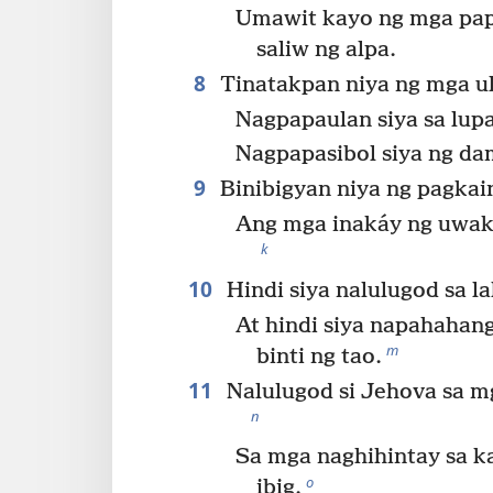
Umawit kayo ng mga papu
saliw ng alpa.
8
Tinatakpan niya ng mga ul
Nagpapaulan siya sa lupa
Nagpapasibol siya ng d
9
Binibigyan niya ng pagkai
Ang mga inakáy ng uwak 
k
10
Hindi siya nalulugod sa l
At hindi siya napahahan
m
binti ng tao.
11
Nalulugod si Jehova sa mg
n
Sa mga naghihintay sa k
o
ibig.