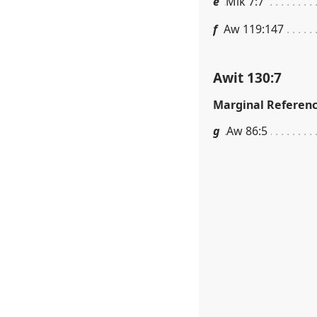
e
Mik 7:7
f
Aw 119:147
Awit 130:7
Marginal Referen
g
Aw 86:5