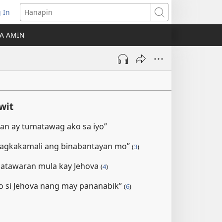
 In
Hanapin
ukas
A AMIN
ong
ow)
wit
man ay tumatawag ako sa iyo”
agkakamali ang binabantayan mo”
(
3
)
patawaran mula kay Jehova
(
4
)
ko si Jehova nang may pananabik”
(
6
)