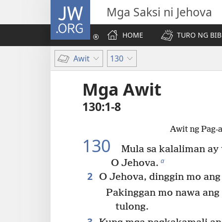
JW.ORG
Mga Saksi ni Jehova
HOME
TURO NG BIB
Awit
130
Mga Awit
130:1-8
Awit ng Pag-a
130
Mula sa kalaliman ay 
a
O Jehova.
2
O Jehova, dinggin mo ang 
Pakinggan mo nawa ang 
tulong.
3