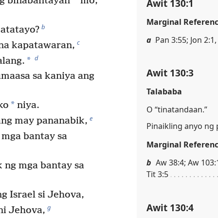
*
g binabantayan
mo,
Awit 130:1
Marginal Referen
b
atatayo?
a
Pan 3:55; Jon 2:1,
c
 na kapatawaran,
d
*
alang.
Awit 130:3
maasa sa kaniya ang
Talababa
*
ko
niya.
O “tinatandaan.”
e
ang may pananabik,
Pinaikling anyo ng
g mga bantay sa
Marginal Referen
b
Aw 38:4; Aw 103:1
k ng mga bantay sa
Tit 3:5
 Israel si Jehova,
Awit 130:4
g
ni Jehova,