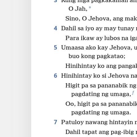
Kung mga pagkakamali an
*
O Jah,
Sino, O Jehova, ang mak
4
Dahil sa iyo ay may tunay
Para ikaw ay lubos na ig
5
Umaasa ako kay Jehova, u
buo kong pagkatao;
Hinihintay ko ang panga
6
Hinihintay ko si Jehova n
Higit pa sa pananabik n
f
pagdating ng umaga,
Oo, higit pa sa pananabi
pagdating ng umaga.
7
Patuloy nawang hintayin ng
Dahil tapat ang pag-ibig 