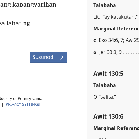
nang kapangyarihan
Talababa
Lit., “ay katakutan.”
sa lahat ng
Marginal Referen
c
Exo 34:6, 7; Aw 2
d
Jer 33:8, 9
Susunod
Awit 130:5
Talababa
O “salita.”
ociety of Pennsylvania.
|
PRIVACY SETTINGS
Awit 130:6
Marginal Referen