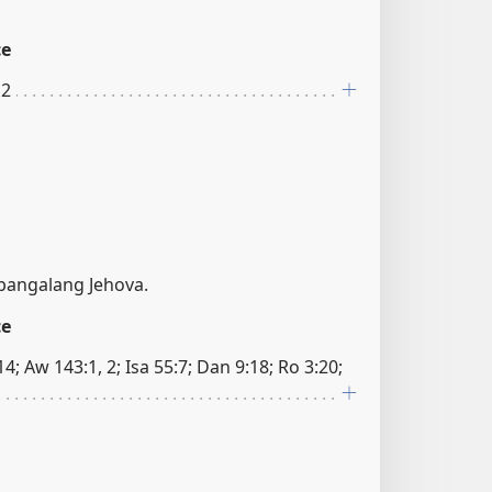
ce
 2
 pangalang Jehova.
ce
4; Aw 143:1, 2; Isa 55:7; Dan 9:18; Ro 3:20;