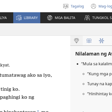
Tagalog
Mag-log
Pumili
(may
ng
bub
LIYA
LIBRARY
MGA BALITA
TUNGKOL S
wika
na
bag
wind
Nilalaman ng A
“Mula sa kalali
kyat.
“Kung mga p
tumatawag ako sa iyo,
Tunay na ka
tinig ko.
“Hinihintay 
paghingi ko ng