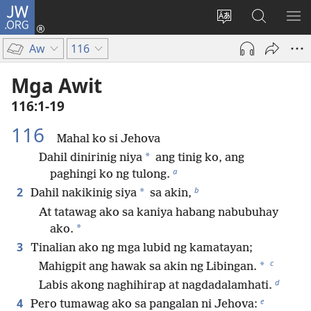
JW.ORG
Mag-
log
Baguhin
Maghana
IPA
In
ang
sa
AN
Aw
116
(may
wika
JW.ORG
ME
bubukas
ng
Mga Awit
na
site
116:1-19
bagong
window)
116
Mahal ko si Jehova
*
Dahil dinirinig niya
ang tinig ko, ang
a
paghingi ko ng tulong.
b
2
*
Dahil nakikinig siya
sa akin,
At tatawag ako sa kaniya habang nabubuhay
*
ako.
3
Tinalian ako ng mga lubid ng kamatayan;
c
*
Mahigpit ang hawak sa akin ng Libingan.
d
Labis akong naghihirap at nagdadalamhati.
e
4
Pero tumawag ako sa pangalan ni Jehova: