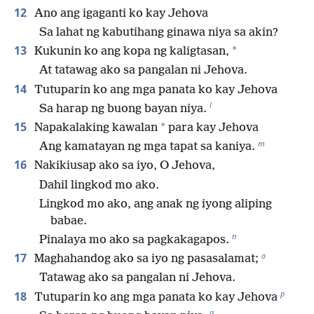
12
Ano ang igaganti ko kay Jehova
Sa lahat ng kabutihang ginawa niya sa akin?
13
*
Kukunin ko ang kopa ng kaligtasan,
At tatawag ako sa pangalan ni Jehova.
14
Tutuparin ko ang mga panata ko kay Jehova
l
Sa harap ng buong bayan niya.
15
*
Napakalaking kawalan
para kay Jehova
m
Ang kamatayan ng mga tapat sa kaniya.
16
Nakikiusap ako sa iyo, O Jehova,
Dahil lingkod mo ako.
Lingkod mo ako, ang anak ng iyong aliping
babae.
n
Pinalaya mo ako sa pagkakagapos.
o
17
Maghahandog ako sa iyo ng pasasalamat;
Tatawag ako sa pangalan ni Jehova.
p
18
Tutuparin ko ang mga panata ko kay Jehova
q