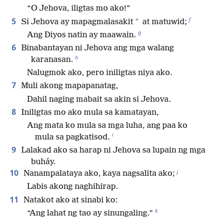
“O Jehova, iligtas mo ako!”
f
5
*
Si Jehova ay mapagmalasakit
at matuwid;
g
Ang Diyos natin ay maawain.
6
Binabantayan ni Jehova ang mga walang
h
karanasan.
Nalugmok ako, pero iniligtas niya ako.
7
Muli akong mapapanatag,
Dahil naging mabait sa akin si Jehova.
8
Iniligtas mo ako mula sa kamatayan,
Ang mata ko mula sa mga luha, ang paa ko
i
mula sa pagkatisod.
9
Lalakad ako sa harap ni Jehova sa lupain ng mga
buháy.
j
10
Nanampalataya ako, kaya nagsalita ako;
Labis akong naghihirap.
11
Natakot ako at sinabi ko:
k
“Ang lahat ng tao ay sinungaling.”