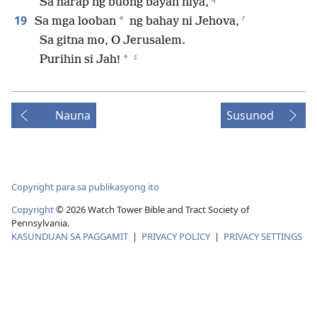
Sa harap ng buong bayan niya,
r
19
*
Sa mga looban
ng bahay ni Jehova,
Sa gitna mo, O Jerusalem.
s
*
Purihin si Jah!
Nauna
Susunod
Copyright para sa publikasyong ito
Copyright
©
2026
Watch Tower Bible and Tract Society of
Pennsylvania.
KASUNDUAN SA PAGGAMIT
|
PRIVACY POLICY
|
PRIVACY SETTINGS