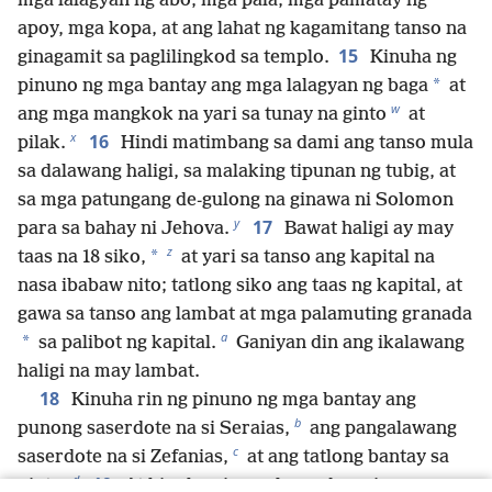
mga lalagyan ng abo, mga pala, mga pamatay ng
apoy, mga kopa, at ang lahat ng kagamitang tanso na
15
ginagamit sa paglilingkod sa templo.
Kinuha ng
*
pinuno ng mga bantay ang mga lalagyan ng baga
at
w
ang mga mangkok na yari sa tunay na ginto
at
x
16
pilak.
Hindi matimbang sa dami ang tanso mula
sa dalawang haligi, sa malaking tipunan ng tubig, at
sa mga patungang de-gulong na ginawa ni Solomon
y
17
para sa bahay ni Jehova.
Bawat haligi ay may
z
*
taas na 18 siko,
at yari sa tanso ang kapital na
nasa ibabaw nito; tatlong siko ang taas ng kapital, at
gawa sa tanso ang lambat at mga palamuting granada
a
*
sa palibot ng kapital.
Ganiyan din ang ikalawang
haligi na may lambat.
18
Kinuha rin ng pinuno ng mga bantay ang
b
punong saserdote na si Seraias,
ang pangalawang
c
saserdote na si Zefanias,
at ang tatlong bantay sa
d
19
pinto.
At kinuha niya sa lunsod ang isang