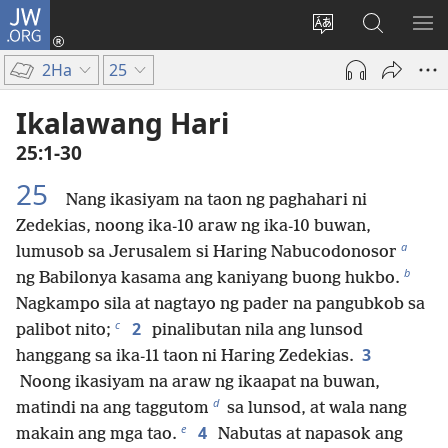
JW.ORG
Mag-
log
Baguhin
Maghana
IPA
In
ang
sa
AN
2Ha
25
(may
wika
JW.ORG
ME
bubukas
ng
Ikalawang Hari
na
site
25:1-30
bagong
window)
25
Nang ikasiyam na taon ng paghahari ni
Zedekias, noong ika-10 araw ng ika-10 buwan,
a
lumusob sa Jerusalem si Haring Nabucodonosor
b
ng Babilonya kasama ang kaniyang buong hukbo.
Nagkampo sila at nagtayo ng pader na pangubkob sa
c
2
palibot nito;
pinalibutan nila ang lunsod
3
hanggang sa ika-11 taon ni Haring Zedekias.
Noong ikasiyam na araw ng ikaapat na buwan,
d
matindi na ang taggutom
sa lunsod, at wala nang
e
4
makain ang mga tao.
Nabutas at napasok ang