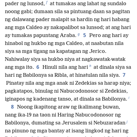
f
pader ng lunsod,
at tumakas ang lahat ng sundalo
noong gabi; dumaan sila sa pintuang-daan sa pagitan
ng dalawang pader malapit sa hardin ng hari habang
ang mga Caldeo ay nakapalibot sa lunsod; at ang hari
g
5
ay tumakas papuntang Araba.
Pero ang hari ay
hinabol ng hukbo ng mga Caldeo, at naabutan nila
siya sa mga tigang na kapatagan ng Jerico.
Nahiwalay siya sa hukbo niya at nagkawatak-watak
h
6
ang mga ito.
Hinuli nila ang hari
at dinala siya sa
7
hari ng Babilonya sa Ribla, at hinatulan nila siya.
Pinatay nila ang mga anak ni Zedekias sa harap niya;
pagkatapos, binulag ni Nabucodonosor si Zedekias,
i
iginapos ng kadenang tanso, at dinala sa Babilonya.
8
Noong ikapitong araw ng ikalimang buwan,
nang ika-19 na taon ni Haring Nabucodonosor ng
j
Babilonya, dumating sa Jerusalem si Nebuzaradan
na pinuno ng mga bantay at isang lingkod ng hari ng