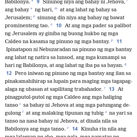
k
l
9
Babilonya.
Sinunog niya ang bahay ni Jehova,
m
*
ang bahay
ng hari,
at ang lahat ng bahay sa
n
Jerusalem;
sinunog din niya ang bahay ng bawat
o
10
prominenteng tao.
At ang mga pader sa palibot
ng Jerusalem ay giniba ng buong hukbo ng mga
p
11
Caldeo na kasama ng pinuno ng mga bantay.
Ipinatapon ni Nebuzaradan na pinuno ng mga bantay
ang lahat ng natira sa lunsod, ang mga kumampi sa
q
hari ng Babilonya, at ang lahat ng iba pa sa bayan.
12
Pero iniwan ng pinuno ng mga bantay ang ilan sa
pinakamahihirap sa lupain para maging mga tagapag-
r
13
alaga ng ubasan at sapilitang trabahador.
At
pinagputol-putol ng mga Caldeo ang mga haliging
s
tanso
sa bahay ni Jehova at ang mga patungang de-
t
u
gulong
at ang malaking tipunan ng tubig
na yari sa
tanso na nasa bahay ni Jehova, at dinala nila sa
v
14
Babilonya ang mga tanso.
Kinuha rin nila ang