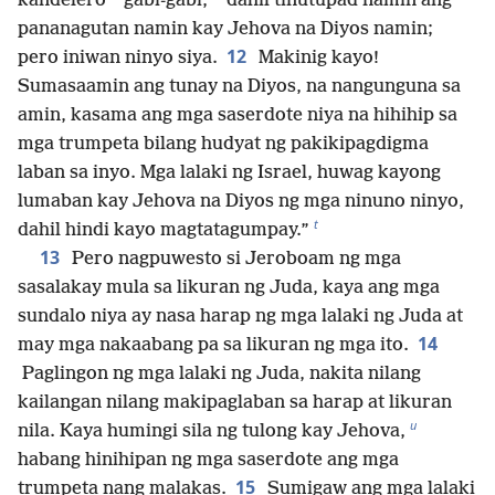
kandelero
gabi-gabi,
dahil tinutupad namin ang
pananagutan namin kay Jehova na Diyos namin;
12
pero iniwan ninyo siya.
Makinig kayo!
Sumasaamin ang tunay na Diyos, na nangunguna sa
amin, kasama ang mga saserdote niya na hihihip sa
mga trumpeta bilang hudyat ng pakikipagdigma
laban sa inyo. Mga lalaki ng Israel, huwag kayong
lumaban kay Jehova na Diyos ng mga ninuno ninyo,
t
dahil hindi kayo magtatagumpay.”
13
Pero nagpuwesto si Jeroboam ng mga
sasalakay mula sa likuran ng Juda, kaya ang mga
sundalo niya ay nasa harap ng mga lalaki ng Juda at
14
may mga nakaabang pa sa likuran ng mga ito.
Paglingon ng mga lalaki ng Juda, nakita nilang
kailangan nilang makipaglaban sa harap at likuran
u
nila. Kaya humingi sila ng tulong kay Jehova,
habang hinihipan ng mga saserdote ang mga
15
trumpeta nang malakas.
Sumigaw ang mga lalaki