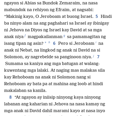
ngayon si Abias sa Bundok Zemaraim, na nasa
mabundok na rehiyon ng Efraim, at nagsabi:
5
“Makinig kayo, O Jeroboam at buong Israel.
Hindi
ba ninyo alam na ang paghahari sa Israel ay ibinigay
ni Jehova na Diyos ng Israel kay David at sa mga
f
g
anak niya
magpakailanman
sa pamamagitan ng
h
i
6
*
isang tipan ng asin?
Pero si Jeroboam
na
anak ni Nebat, na lingkod ng anak ni David na si
j
7
Solomon, ay nagrebelde sa panginoon niya.
Sumama sa kaniya ang mga batugan at walang-
kuwentang mga lalaki. At naging mas malakas sila
kay Rehoboam na anak ni Solomon nang si
Rehoboam ay bata pa at mahina ang loob at hindi
makalaban sa kanila.
8
“At ngayon ay iniisip ninyong kaya ninyong
labanan ang kaharian ni Jehova na nasa kamay ng
mga anak ni David dahil marami kayo at nasa inyo