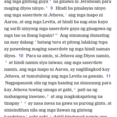
*
ang mga gintong guya
na ginawa ni Jeroboam para
k
9
maging diyos ninyo.
Hindi ba pinalayas ninyo
l
ang mga saserdote ni Jehova,
ang mga inapo ni
Aaron, at ang mga Levita, at hindi ba nag-atas kayo
ng sarili ninyong mga saserdote gaya ng ginagawa ng
m
mga tao sa ibang lupain?
Ang sinumang dumating
*
na may dalang
batang toro at pitong lalaking tupa
ay puwedeng maging saserdote ng mga hindi naman
10
diyos.
Para sa amin, si Jehova ang Diyos namin,
n
at hindi namin siya iniwan; ang mga saserdote
namin, ang mga inapo ni Aaron, ay naglilingkod kay
11
Jehova, at tumutulong ang mga Levita sa gawain.
Nagpapausok sila ng mga handog na sinusunog para
o
kay Jehova tuwing umaga at gabi,
pati na ng
p
mabangong insenso,
at ang magkakapatong na
q
*
tinapay
ay nasa mesa na gawa sa purong ginto, at
sinisindihan nila ang mga ilawan ng gintong
r
s