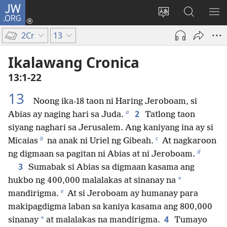
JW.ORG
Mag-
log
Baguhin
Maghana
IPA
In
ang
sa
AN
2Cr
13
(may
wika
JW.ORG
ME
bubukas
ng
Ikalawang Cronica
na
site
13:1-22
bagong
window)
13
Noong ika-18 taon ni Haring Jeroboam, si
a
2
Abias ay naging hari sa Juda.
Tatlong taon
siyang naghari sa Jerusalem. Ang kaniyang ina ay si
b
c
Micaias
na anak ni Uriel ng Gibeah.
At nagkaroon
d
ng digmaan sa pagitan ni Abias at ni Jeroboam.
3
Sumabak si Abias sa digmaan kasama ang
*
hukbo ng 400,000 malalakas at sinanay na
e
mandirigma.
At si Jeroboam ay humanay para
makipagdigma laban sa kaniya kasama ang 800,000
4
*
sinanay
at malalakas na mandirigma.
Tumayo