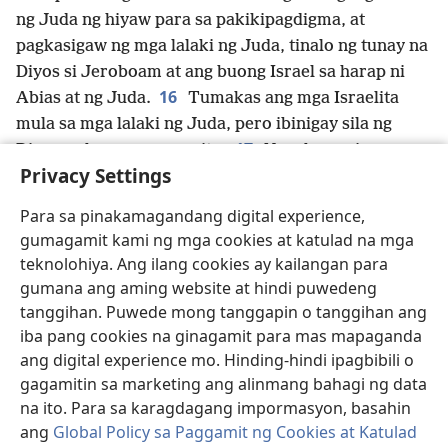
ng Juda ng hiyaw para sa pakikipagdigma, at
pagkasigaw ng mga lalaki ng Juda, tinalo ng tunay na
Diyos si Jeroboam at ang buong Israel sa harap ni
16
Abias at ng Juda.
Tumakas ang mga Israelita
mula sa mga lalaki ng Juda, pero ibinigay sila ng
17
Diyos sa kamay ng mga ito.
Napakaraming
Privacy Settings
napatay ni Abias at ng bayan niya; umabot sa
*
500,000 sinanay na
lalaki ng Israel ang napatay
Para sa pinakamagandang digital experience,
18
nila.
Kaya natalo noon ang mga lalaki ng Israel,
gumagamit kami ng mga cookies at katulad na mga
*
at nanaig ang mga lalaki ng Juda dahil nagtiwala
teknolohiya. Ang ilang cookies ay kailangan para
v
19
sila kay Jehova na Diyos ng mga ninuno nila.
gumana ang aming website at hindi puwedeng
Patuloy na hinabol ni Abias si Jeroboam at
tanggihan. Puwede mong tanggapin o tanggihan ang
w
nakasakop siya ng mga lunsod nito, ang Bethel
at
iba pang cookies na ginagamit para mas mapaganda
*
ang katabing mga nayon nito,
ang Jesana at ang
ang digital experience mo. Hinding-hindi ipagbibili o
x
gagamitin sa marketing ang alinmang bahagi ng data
katabing mga nayon nito, at ang Efrain
at ang
na ito. Para sa karagdagang impormasyon, basahin
20
katabing mga nayon nito.
At hindi na nabawi ni
ang
Global Policy sa Paggamit ng Cookies at Katulad
Jeroboam ang kapangyarihan niya noong panahon ni