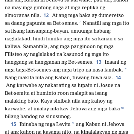
nila ang Kaban ni Jehova sa karwahe, pati ang kahon
na may mga gintong daga at mga replika ng
12
almoranas nila.
At ang mga baka ay dumeretso
l
sa daang papunta sa Bet-semes.
Nanatili ang mga ito
sa iisang lansangang-bayan, umuunga habang
naglalakad; hindi lumiko ang mga ito sa kanan o sa
kaliwa. Samantala, ang mga panginoon ng mga
Filisteo ay naglalakad na kasunod ng mga ito
13
hanggang sa hangganan ng Bet-semes.
Inaani ng
*
mga taga-Bet-semes ang mga trigo na nasa lambak.
14
Nang makita nila ang Kaban, tuwang-tuwa sila.
Ang karwahe ay nakarating sa lupain ni Josue na
Bet-semita at huminto roon malapit sa isang
malaking bato. Kaya sinibak nila ang kahoy ng
m
karwahe, at inialay nila kay Jehova ang mga baka
bilang handog na sinusunog.
n
15
Ibinaba ng mga Levita
ang Kaban ni Jehova
at ang kahon na kasama nito, na kinalalagyan ng mga