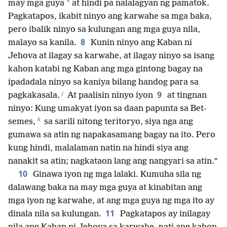
*
may mga guya
at hindi pa nalalagyan ng pamatok.
Pagkatapos, ikabit ninyo ang karwahe sa mga baka,
pero ibalik ninyo sa kulungan ang mga guya nila,
8
malayo sa kanila.
Kunin ninyo ang Kaban ni
Jehova at ilagay sa karwahe, at ilagay ninyo sa isang
kahon katabi ng Kaban ang mga gintong bagay na
ipadadala ninyo sa kaniya bilang handog para sa
j
9
pagkakasala.
At paalisin ninyo iyon
at tingnan
ninyo: Kung umakyat iyon sa daan papunta sa Bet-
k
semes,
sa sarili nitong teritoryo, siya nga ang
gumawa sa atin ng napakasamang bagay na ito. Pero
kung hindi, malalaman natin na hindi siya ang
nanakit sa atin; nagkataon lang ang nangyari sa atin.”
10
Ginawa iyon ng mga lalaki. Kumuha sila ng
dalawang baka na may mga guya at kinabitan ang
mga iyon ng karwahe, at ang mga guya ng mga ito ay
11
dinala nila sa kulungan.
Pagkatapos ay inilagay