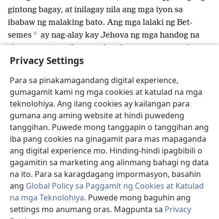
gintong bagay, at inilagay nila ang mga iyon sa
ibabaw ng malaking bato. Ang mga lalaki ng Bet-
o
semes
ay nag-alay kay Jehova ng mga handog na
sinusunog at ng iba pang handog nang araw na iyon.
Privacy Settings
16
Nang makita iyon ng limang panginoon ng mga
Filisteo, bumalik sila sa Ekron nang araw na iyon.
Para sa pinakamagandang digital experience,
17
Ito ang mga gintong almoranas na ipinadala ng
gumagamit kami ng mga cookies at katulad na mga
mga Filisteo para kay Jehova bilang handog para sa
teknolohiya. Ang ilang cookies ay kailangan para
p
q
pagkakasala:
isa para sa Asdod,
isa para sa Gaza,
gumana ang aming website at hindi puwedeng
r
isa para sa Askelon, isa para sa Gat,
isa para sa
tanggihan. Puwede mong tanggapin o tanggihan ang
s
18
Ekron.
At ang bilang ng mga gintong daga ay
iba pang cookies na ginagamit para mas mapaganda
ayon sa bilang ng lahat ng lunsod ng mga Filisteo na
ang digital experience mo. Hinding-hindi ipagbibili o
gagamitin sa marketing ang alinmang bahagi ng data
sakop ng limang panginoon—ang mga napapaderang
na ito. Para sa karagdagang impormasyon, basahin
*
lunsod at ang mga nayon sa labas nito.
ang
Global Policy sa Paggamit ng Cookies at Katulad
At ang malaking bato na pinagpatungan nila ng
na mga Teknolohiya
. Puwede mong baguhin ang
Kaban ni Jehova sa lupain ni Josue na Bet-semita ay
settings mo anumang oras. Magpunta sa
Privacy
19
nagsisilbing patotoo hanggang sa araw na ito.