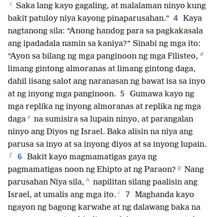
c
Saka lang kayo gagaling, at malalaman ninyo kung
4
bakit patuloy niya kayong pinaparusahan.”
Kaya
nagtanong sila: “Anong handog para sa pagkakasala
ang ipadadala namin sa kaniya?” Sinabi ng mga ito:
d
“Ayon sa bilang ng mga panginoon ng mga Filisteo,
limang gintong almoranas at limang gintong daga,
dahil iisang salot ang naranasan ng bawat isa sa inyo
5
at ng inyong mga panginoon.
Gumawa kayo ng
mga replika ng inyong almoranas at replika ng mga
e
daga
na sumisira sa lupain ninyo, at parangalan
ninyo ang Diyos ng Israel. Baka alisin na niya ang
parusa sa inyo at sa inyong diyos at sa inyong lupain.
f
6
Bakit kayo magmamatigas gaya ng
g
pagmamatigas noon ng Ehipto at ng Paraon?
Nang
h
parusahan Niya sila,
napilitan silang paalisin ang
i
7
Israel, at umalis ang mga ito.
Maghanda kayo
ngayon ng bagong karwahe at ng dalawang baka na