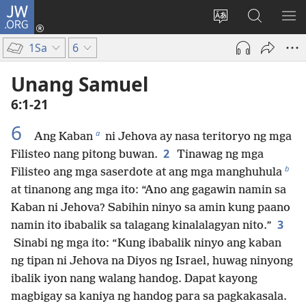
JW.ORG
Mag-
log
Baguhin
Maghana
IPA
In
ang
sa
AN
1Sa
6
(may
wika
JW.ORG
ME
bubukas
ng
Unang Samuel
na
site
6:1-21
bagong
window)
6
a
Ang Kaban
ni Jehova ay nasa teritoryo ng mga
2
Filisteo nang pitong buwan.
Tinawag ng mga
b
Filisteo ang mga saserdote at ang mga manghuhula
at tinanong ang mga ito: “Ano ang gagawin namin sa
Kaban ni Jehova? Sabihin ninyo sa amin kung paano
3
namin ito ibabalik sa talagang kinalalagyan nito.”
Sinabi ng mga ito: “Kung ibabalik ninyo ang kaban
ng tipan ni Jehova na Diyos ng Israel, huwag ninyong
ibalik iyon nang walang handog. Dapat kayong
magbigay sa kaniya ng handog para sa pagkakasala.