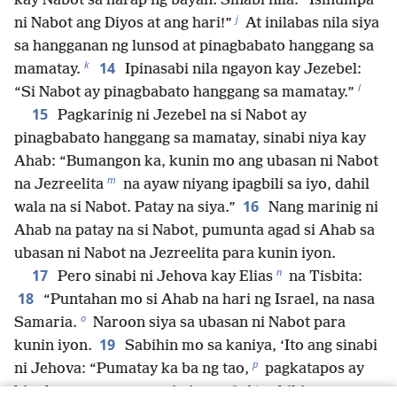
kay Nabot sa harap ng bayan. Sinabi nila: “Isinumpa
j
ni Nabot ang Diyos at ang hari!”
At inilabas nila siya
sa hangganan ng lunsod at pinagbabato hanggang sa
k
14
mamatay.
Ipinasabi nila ngayon kay Jezebel:
l
“Si Nabot ay pinagbabato hanggang sa mamatay.”
15
Pagkarinig ni Jezebel na si Nabot ay
pinagbabato hanggang sa mamatay, sinabi niya kay
Ahab: “Bumangon ka, kunin mo ang ubasan ni Nabot
m
na Jezreelita
na ayaw niyang ipagbili sa iyo, dahil
16
wala na si Nabot. Patay na siya.”
Nang marinig ni
Ahab na patay na si Nabot, pumunta agad si Ahab sa
ubasan ni Nabot na Jezreelita para kunin iyon.
n
17
Pero sinabi ni Jehova kay Elias
na Tisbita:
18
“Puntahan mo si Ahab na hari ng Israel, na nasa
o
Samaria.
Naroon siya sa ubasan ni Nabot para
19
kunin iyon.
Sabihin mo sa kaniya, ‘Ito ang sinabi
p
ni Jehova: “Pumatay ka ba ng tao,
pagkatapos ay
q
kinuha mo ang pag-aari niya?”’
At sabihin mo sa