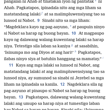
e
pangalan ni Ahab at tinatakan iyon ng pantatak
ni
Ahab. Pagkatapos, ipinadala nito ang mga liham sa
f
matatandang lalaki
at sa maiimpluwensiyang tao sa
9
lunsod ni Nabot.
Sinabi nito sa mga liham:
*
“Magdeklara kayo ng pag-aayuno,
at paupuin ninyo
10
si Nabot sa harap ng buong bayan.
At magpaupo
kayo ng dalawang walang-kuwentang lalaki sa harap
g
niya. Tetestigo sila laban sa kaniya
at sasabihin,
h
‘Isinumpa mo ang Diyos at ang hari!’
Pagkatapos,
i
ilabas ninyo siya at batuhin hanggang sa mamatay.”
11
Kaya ang mga lalaki sa lunsod ni Nabot, ang
matatandang lalaki at ang maiimpluwensiyang tao sa
lunsod niya, ay sumunod sa sinabi ni Jezebel sa mga
12
liham na ipinadala sa kanila.
Nagdeklara sila ng
pag-aayuno at pinaupo si Nabot sa harap ng buong
13
bayan.
Pagkatapos, dalawang walang-kuwentang
lalaki ang umupo sa harap niya at tumestigo laban