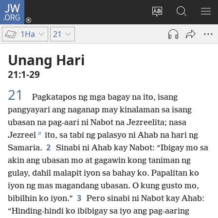
JW.ORG
Mag-
log
Baguhin
Maghana
IPA
In
ang
sa
AN
1Ha
21
(may
wika
JW.ORG
ME
bubukas
ng
Unang Hari
na
site
21:1-29
bagong
window)
21
Pagkatapos ng mga bagay na ito, isang
pangyayari ang naganap may kinalaman sa isang
ubasan na pag-aari ni Nabot na Jezreelita; nasa
a
Jezreel
ito, sa tabi ng palasyo ni Ahab na hari ng
2
Samaria.
Sinabi ni Ahab kay Nabot: “Ibigay mo sa
akin ang ubasan mo at gagawin kong taniman ng
gulay, dahil malapit iyon sa bahay ko. Papalitan ko
iyon ng mas magandang ubasan. O kung gusto mo,
3
bibilhin ko iyon.”
Pero sinabi ni Nabot kay Ahab:
“Hinding-hindi ko ibibigay sa iyo ang pag-aaring