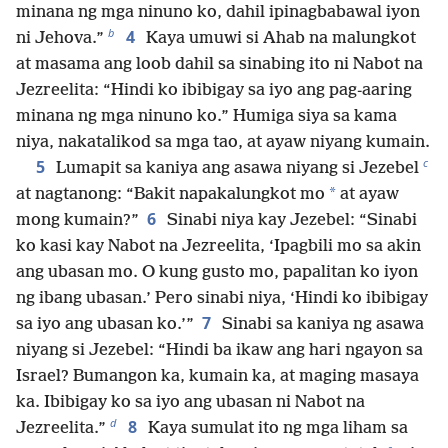
minana ng mga ninuno ko, dahil ipinagbabawal iyon
b
4
ni Jehova.”
Kaya umuwi si Ahab na malungkot
at masama ang loob dahil sa sinabing ito ni Nabot na
Jezreelita: “Hindi ko ibibigay sa iyo ang pag-aaring
minana ng mga ninuno ko.” Humiga siya sa kama
niya, nakatalikod sa mga tao, at ayaw niyang kumain.
c
5
Lumapit sa kaniya ang asawa niyang si Jezebel
*
at nagtanong: “Bakit napakalungkot mo
at ayaw
6
mong kumain?”
Sinabi niya kay Jezebel: “Sinabi
ko kasi kay Nabot na Jezreelita, ‘Ipagbili mo sa akin
ang ubasan mo. O kung gusto mo, papalitan ko iyon
ng ibang ubasan.’ Pero sinabi niya, ‘Hindi ko ibibigay
7
sa iyo ang ubasan ko.’”
Sinabi sa kaniya ng asawa
niyang si Jezebel: “Hindi ba ikaw ang hari ngayon sa
Israel? Bumangon ka, kumain ka, at maging masaya
ka. Ibibigay ko sa iyo ang ubasan ni Nabot na
d
8
Jezreelita.”
Kaya sumulat ito ng mga liham sa