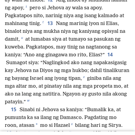
ay wala sa lindol.
Ang lindol ay sinundan naman
s
ng apoy,
pero si Jehova ay wala sa apoy.
Pagkatapos nito, narinig niya ang isang kalmado at
t
13
mahinang tinig.
Nang marinig iyon ni Elias,
binalot niya ang mukha niya ng kaniyang opisyal na
u
damit,
at lumabas siya at tumayo sa pasukan ng
kuweba. Pagkatapos, may tinig na nagtanong sa
14
kaniya: “Ano ang ginagawa mo rito, Elias?”
Sumagot siya: “Naglingkod ako nang napakasigasig
kay Jehova na Diyos ng mga hukbo; dahil tinalikuran
v
ng bayang Israel ang iyong tipan,
giniba nila ang
mga altar mo, at pinatay nila ang mga propeta mo, at
ako na lang ang natitira. Ngayon ay gusto nila akong
w
patayin.”
15
Sinabi ni Jehova sa kaniya: “Bumalik ka, at
pumunta ka sa ilang ng Damasco. Pagdating mo
x
*
roon, atasan
mo si Hazael
bilang hari ng Sirya.
y
16
*
At atasan
mo si Jehu
na apo ni Nimsi bilang