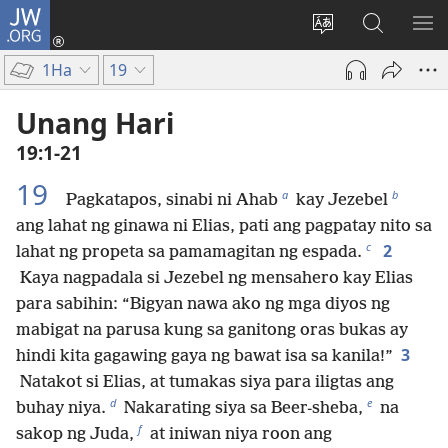
JW.ORG
Mag-
log
Baguhin
Maghana
IPA
In
ang
sa
AN
1Ha
19
(may
wika
JW.ORG
ME
bubukas
ng
Unang Hari
na
site
19:1-21
bagong
window)
19
a
b
Pagkatapos, sinabi ni Ahab
kay Jezebel
ang lahat ng ginawa ni Elias, pati ang pagpatay nito sa
c
2
lahat ng propeta sa pamamagitan ng espada.
Kaya nagpadala si Jezebel ng mensahero kay Elias
para sabihin: “Bigyan nawa ako ng mga diyos ng
mabigat na parusa kung sa ganitong oras bukas ay
3
hindi kita gagawing gaya ng bawat isa sa kanila!”
Natakot si Elias, at tumakas siya para iligtas ang
d
e
buhay niya.
Nakarating siya sa Beer-sheba,
na
f
sakop ng Juda,
at iniwan niya roon ang