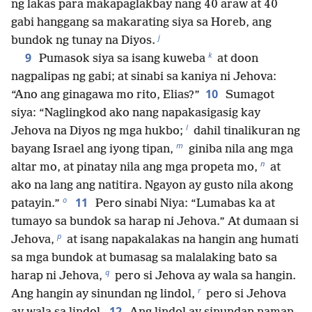
ng lakas para makapaglakbay nang 40 araw at 40
gabi hanggang sa makarating siya sa Horeb, ang
j
bundok ng tunay na Diyos.
k
9
Pumasok siya sa isang kuweba
at doon
nagpalipas ng gabi; at sinabi sa kaniya ni Jehova:
10
“Ano ang ginagawa mo rito, Elias?”
Sumagot
siya: “Naglingkod ako nang napakasigasig kay
l
Jehova na Diyos ng mga hukbo;
dahil tinalikuran ng
m
bayang Israel ang iyong tipan,
giniba nila ang mga
n
altar mo, at pinatay nila ang mga propeta mo,
at
ako na lang ang natitira. Ngayon ay gusto nila akong
o
11
patayin.”
Pero sinabi Niya: “Lumabas ka at
tumayo sa bundok sa harap ni Jehova.” At dumaan si
p
Jehova,
at isang napakalakas na hangin ang humati
sa mga bundok at bumasag sa malalaking bato sa
q
harap ni Jehova,
pero si Jehova ay wala sa hangin.
r
Ang hangin ay sinundan ng lindol,
pero si Jehova
12