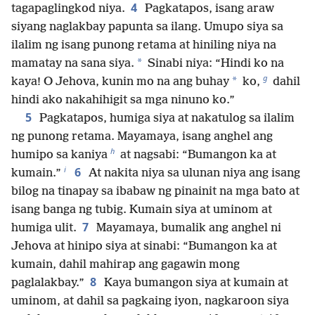
4
tagapaglingkod niya.
Pagkatapos, isang araw
siyang naglakbay papunta sa ilang. Umupo siya sa
ilalim ng isang punong retama at hiniling niya na
*
mamatay na sana siya.
Sinabi niya: “Hindi ko na
g
*
kaya! O Jehova, kunin mo na ang buhay
ko,
dahil
hindi ako nakahihigit sa mga ninuno ko.”
5
Pagkatapos, humiga siya at nakatulog sa ilalim
ng punong retama. Mayamaya, isang anghel ang
h
humipo sa kaniya
at nagsabi: “Bumangon ka at
i
6
kumain.”
At nakita niya sa ulunan niya ang isang
bilog na tinapay sa ibabaw ng pinainit na mga bato at
isang banga ng tubig. Kumain siya at uminom at
7
humiga ulit.
Mayamaya, bumalik ang anghel ni
Jehova at hinipo siya at sinabi: “Bumangon ka at
kumain, dahil mahirap ang gagawin mong
8
paglalakbay.”
Kaya bumangon siya at kumain at
uminom, at dahil sa pagkaing iyon, nagkaroon siya