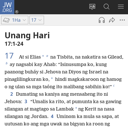
JW.ORG
Mag-
log
Baguhin
Maghana
IPA
In
ang
sa
AN
1Ha
17
(may
wika
JW.ORG
ME
bubukas
ng
Unang Hari
na
site
17:1-24
bagong
window)
17
a
*
At si Elias
na Tisbita, na nakatira sa Gilead,
b
ay nagsabi kay Ahab: “Isinusumpa ko, kung
paanong buháy si Jehova na Diyos ng Israel na
*
pinaglilingkuran ko,
hindi magkakaroon ng hamog
c
o ng ulan sa mga taóng ito malibang sabihin ko!”
2
Dumating sa kaniya ang mensaheng ito ni
3
Jehova:
“Umalis ka rito, at pumunta ka sa gawing
*
silangan at magtago sa Lambak
ng Kerit na nasa
4
silangan ng Jordan.
Uminom ka mula sa sapa, at
uutusan ko ang mga uwak na bigyan ka roon ng