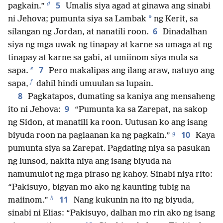
d
5
pagkain.”
Umalis siya agad at ginawa ang sinabi
*
ni Jehova; pumunta siya sa Lambak
ng Kerit, sa
6
silangan ng Jordan, at nanatili roon.
Dinadalhan
siya ng mga uwak ng tinapay at karne sa umaga at ng
tinapay at karne sa gabi, at umiinom siya mula sa
e
7
sapa.
Pero makalipas ang ilang araw, natuyo ang
f
sapa,
dahil hindi umuulan sa lupain.
8
Pagkatapos, dumating sa kaniya ang mensaheng
9
ito ni Jehova:
“Pumunta ka sa Zarepat, na sakop
ng Sidon, at manatili ka roon. Uutusan ko ang isang
g
10
biyuda roon na paglaanan ka ng pagkain.”
Kaya
pumunta siya sa Zarepat. Pagdating niya sa pasukan
ng lunsod, nakita niya ang isang biyuda na
namumulot ng mga piraso ng kahoy. Sinabi niya rito:
“Pakisuyo, bigyan mo ako ng kaunting tubig na
h
11
maiinom.”
Nang kukunin na ito ng biyuda,
sinabi ni Elias: “Pakisuyo, dalhan mo rin ako ng isang