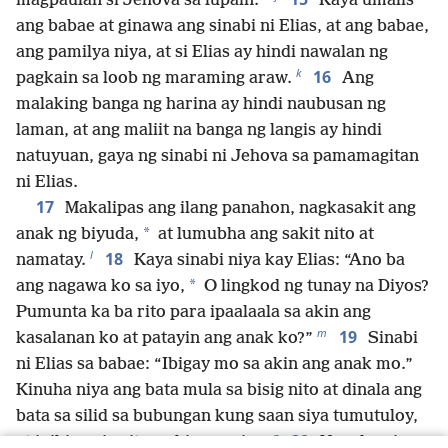
magpaulan si Jehova sa lupain.’”
Kaya umalis
ang babae at ginawa ang sinabi ni Elias, at ang babae,
ang pamilya niya, at si Elias ay hindi nawalan ng
k
16
pagkain sa loob ng maraming araw.
Ang
malaking banga ng harina ay hindi naubusan ng
laman, at ang maliit na banga ng langis ay hindi
natuyuan, gaya ng sinabi ni Jehova sa pamamagitan
ni Elias.
17
Makalipas ang ilang panahon, nagkasakit ang
*
anak ng biyuda,
at lumubha ang sakit nito at
l
18
namatay.
Kaya sinabi niya kay Elias: “Ano ba
*
ang nagawa ko sa iyo,
O lingkod ng tunay na Diyos?
Pumunta ka ba rito para ipaalaala sa akin ang
m
19
kasalanan ko at patayin ang anak ko?”
Sinabi
ni Elias sa babae: “Ibigay mo sa akin ang anak mo.”
Kinuha niya ang bata mula sa bisig nito at dinala ang
bata sa silid sa bubungan kung saan siya tumutuloy,
n
20
at inihiga niya ito sa higaan niya.
Nanalangin