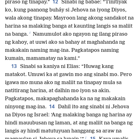
12
piraso ng tinapay.”
Sinabi ng babae: “Tinitiyak
ko, kung paanong buháy si Jehova na iyong Diyos,
wala akong tinapay. Mayroon lang akong sandakot na
harina sa malaking banga at kaunting langis sa maliit
i
na banga.
Namumulot ako ngayon ng ilang piraso
ng kahoy, at uuwi ako sa bahay at maghahanda ng
makakain naming mag-ina. Pagkatapos naming
kumain, mamamatay na kami.”
13
Sinabi sa kaniya ni Elias: “Huwag kang
matakot. Umuwi ka at gawin mo ang sinabi mo. Pero
igawa mo muna ako ng maliit na tinapay mula sa
natitirang harina, at dalhin mo iyon sa akin.
Pagkatapos, makapaghahanda ka na ng makakain
14
ninyong mag-ina.
Dahil ito ang sinabi ni Jehova
na Diyos ng Israel: ‘Ang malaking banga ng harina ay
hindi mauubusan ng laman, at ang maliit na banga ng
langis ay hindi matutuyuan hanggang sa araw na
j
15