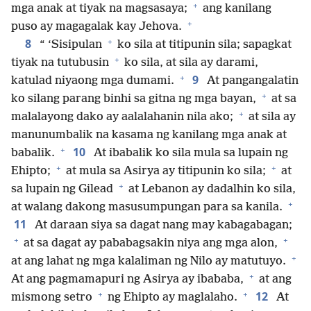
+
mga anak at tiyak na magsasaya;
ang kanilang
+
puso ay magagalak kay Jehova.
+
8
“ ‘Sisipulan
ko sila at titipunin sila; sapagkat
+
tiyak na tutubusin
ko sila, at sila ay darami,
+
9
katulad niyaong mga dumami.
At pangangalatin
+
ko silang parang binhi sa gitna ng mga bayan,
at sa
+
malalayong dako ay aalalahanin nila ako;
at sila ay
manunumbalik na kasama ng kanilang mga anak at
+
10
babalik.
At ibabalik ko sila mula sa lupain ng
+
+
Ehipto;
at mula sa Asirya ay titipunin ko sila;
at
+
sa lupain ng Gilead
at Lebanon ay dadalhin ko sila,
+
at walang dakong masusumpungan para sa kanila.
11
At daraan siya sa dagat nang may kabagabagan;
+
+
at sa dagat ay pababagsakin niya ang mga alon,
+
at ang lahat ng mga kalaliman ng Nilo ay matutuyo.
+
At ang pagmamapuri ng Asirya ay ibababa,
at ang
+
+
12
mismong setro
ng Ehipto ay maglalaho.
At