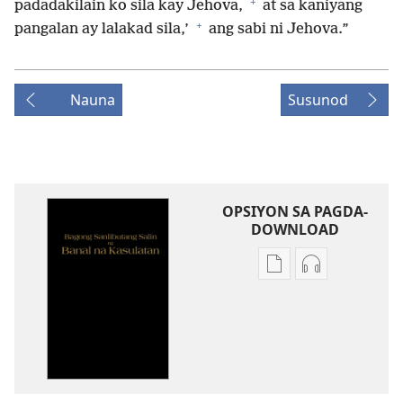
+
padadakilain ko sila kay Jehova,
at sa kaniyang
+
pangalan ay lalakad sila,’
ang sabi ni Jehova.”
Nauna
Susunod
OPSIYON SA PAGDA-
DOWNLOAD
Opsiyon
Opsiyon
sa
sa
pagda-
pagda-
download
download
ng
ng
publikasyon
audio