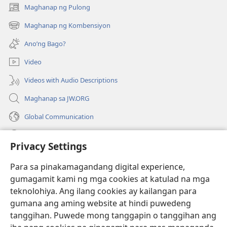
Maghanap ng Pulong
(may
bubukas
Maghanap ng Kombensiyon
(may
na
bubukas
bagong
Ano’ng Bago?
na
window)
bagong
Video
window)
Videos with Audio Descriptions
Maghanap sa JW.ORG
Global Communication
Help
Privacy Settings
Donasyon
(may
Para sa pinakamagandang digital experience,
bubukas
gumagamit kami ng mga cookies at katulad na mga
na
Watchtower ONLINE LIBRARY™
teknolohiya. Ang ilang cookies ay kailangan para
(may
bagong
gumana ang aming website at hindi puwedeng
bubukas
window)
®
JW Hub
na
tanggihan. Puwede mong tanggapin o tanggihan ang
(may
bagong
bubukas