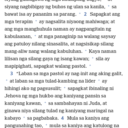
+
siyang nagbibigay ng buhos ng ulan sa kanila,
sa
+
2
bawat isa ay pananim sa parang.
Sapagkat ang
+
mga terapim
ay nagsalita niyaong mahiwaga; at
ang mga manghuhula naman ay nagpangitain ng
+
kabulaanan,
at mga panaginip na walang saysay
ang patuloy nilang sinasalita, at nagsisikap silang
+
mang-aliw nang walang kabuluhan.
Kaya naman
+
lilisan nga silang gaya ng isang kawan;
sila ay
+
mapipighati, sapagkat walang pastol.
3
“Laban sa mga pastol ay nag-init ang aking galit,
+
+
at laban sa mga tulad-kambing na lider
ay
+
hihingi ako ng pagsusulit;
sapagkat ibinaling ni
Jehova ng mga hukbo ang kaniyang pansin sa
+
kaniyang kawan,
sa sambahayan ni Juda, at
ginawa niya silang tulad ng kaniyang maringal na
+
4
kabayo
sa pagbabaka.
Mula sa kaniya ang
+
pangunahing tao,
mula sa kaniya ang katulong na