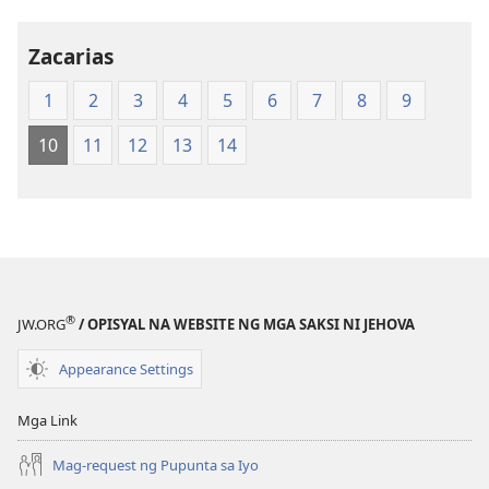
New
New
World
World
Translation
Translation
Zacarias
of
of
1
2
3
4
5
6
7
8
9
the
the
Holy
Holy
10
11
12
13
14
Scriptures
Scriptures
(Softcover
(Softcover
Edition)
Edition)
®
JW.ORG
/ OPISYAL NA WEBSITE NG MGA SAKSI NI JEHOVA
Appearance Settings
Mga Link
Mag-request ng Pupunta sa Iyo