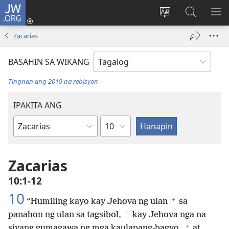
JW.ORG
Mag-
log
Baguhin
Maghana
IPA
In
ang
sa
AN
Zacarias
(may
wika
JW.ORG
ME
bubukas
ng
BASAHIN SA WIKANG
na
site
bagong
Tingnan ang 2019 na rebisyon
window)
IPAKITA ANG
Kabanata
Aklat
ng
Bibliya
Zacarias
10:1-12
10
+
“Humiling kayo kay Jehova ng ulan
sa
+
panahon ng ulan sa tagsibol,
kay Jehova nga na
+
siyang gumagawa ng mga kaulapang-bagyo,
at