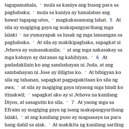
+
tagapamahala,
mula sa kaniya ang busog para sa
+
pagbabaka;
mula sa kaniya ay lumalabas ang
+
5
bawat tagapag-utos,
magkakasamang lahat.
At
sila ay magiging gaya ng makapangyarihang mga
+
lalaki
na yumayapak sa lusak ng mga lansangan sa
+
pagbabaka.
At sila ay makikipagbaka, sapagkat si
+
Jehova ay sumasakanila;
at ang mga nakasakay sa
+
6
mga kabayo ay daranas ng kahihiyan.
At
padadakilain ko ang sambahayan ni Juda, at ang
+
sambahayan ni Jose ay ililigtas ko.
At bibigyan ko
sila ng tahanan, sapagkat pagpapakitaan ko sila ng
+
awa;
at sila ay magiging gaya niyaong mga hindi ko
+
itinakwil;
sapagkat ako ay si Jehova na kanilang
+
7
Diyos, at sasagutin ko sila.
At yaong mga sa
Efraim ay magiging gaya ng isang makapangyarihang
+
lalaki,
at ang kanilang puso ay magsasaya na para
+
bang dahil sa alak.
At makikita ng kanilang sariling