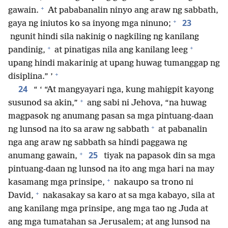
+
gawain.
At pababanalin ninyo ang araw ng sabbath,
+
23
gaya ng iniutos ko sa inyong mga ninuno;
ngunit hindi sila nakinig o nagkiling ng kanilang
+
+
pandinig,
at pinatigas nila ang kanilang leeg
upang hindi makarinig at upang huwag tumanggap ng
+
disiplina.” ’
24
“ ‘ “At mangyayari nga, kung mahigpit kayong
+
susunod sa akin,”
ang sabi ni Jehova, “na huwag
magpasok ng anumang pasan sa mga pintuang-daan
+
ng lunsod na ito sa araw ng sabbath
at pabanalin
nga ang araw ng sabbath sa hindi paggawa ng
+
25
anumang gawain,
tiyak na papasok din sa mga
pintuang-daan ng lunsod na ito ang mga hari na may
+
kasamang mga prinsipe,
nakaupo sa trono ni
+
David,
nakasakay sa karo at sa mga kabayo, sila at
ang kanilang mga prinsipe, ang mga tao ng Juda at
ang mga tumatahan sa Jerusalem; at ang lunsod na