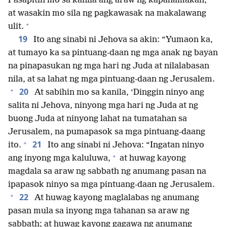
Pasapitin mo sa kanila ang araw ng kapahamakan,
at wasakin mo sila ng pagkawasak na makalawang
+
ulit.
19
Ito ang sinabi ni Jehova sa akin: “Yumaon ka,
at tumayo ka sa pintuang-daan ng mga anak ng bayan
na pinapasukan ng mga hari ng Juda at nilalabasan
nila, at sa lahat ng mga pintuang-daan ng Jerusalem.
+
20
At sabihin mo sa kanila, ‘Dinggin ninyo ang
salita ni Jehova, ninyong mga hari ng Juda at ng
buong Juda at ninyong lahat na tumatahan sa
Jerusalem, na pumapasok sa mga pintuang-daang
+
21
ito.
Ito ang sinabi ni Jehova: “Ingatan ninyo
+
ang inyong mga kaluluwa,
at huwag kayong
magdala sa araw ng sabbath ng anumang pasan na
ipapasok ninyo sa mga pintuang-daan ng Jerusalem.
+
22
At huwag kayong maglalabas ng anumang
pasan mula sa inyong mga tahanan sa araw ng
sabbath; at huwag kayong gagawa ng anumang