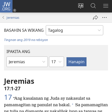
JW.ORG
Mag-
log
Baguhin
Maghana
IPA
In
ang
sa
AN
Jeremias
(may
wika
JW.ORG
ME
bubukas
ng
BASAHIN SA WIKANG
na
site
bagong
Tingnan ang 2019 na rebisyon
window)
IPAKITA ANG
Kabanata
Aklat
ng
Bibliya
Jeremias
17:1-27
17
“Ang kasalanan ng Juda ay nakasulat sa
+
pamamagitan ng panulat na bakal.
Sa pamamagitan
ng tulis na diamante ay nakalilok iyon sa tapyas ng