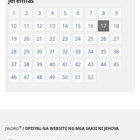
Jeremias
of
of
1
2
3
4
5
6
7
8
9
the
the
Holy
Holy
10
11
12
13
14
15
16
17
18
Scriptures
Scriptures
(Softcover
(Softcover
19
20
21
22
23
24
25
26
27
Edition)
Edition)
28
29
30
31
32
33
34
35
36
37
38
39
40
41
42
43
44
45
46
47
48
49
50
51
52
®
JW.ORG
/ OPISYAL NA WEBSITE NG MGA SAKSI NI JEHOVA