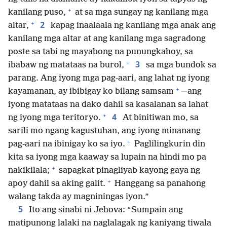
+
kanilang puso,
at sa mga sungay ng kanilang mga
+
2
altar,
kapag inaalaala ng kanilang mga anak ang
kanilang mga altar at ang kanilang mga sagradong
poste sa tabi ng mayabong na punungkahoy, sa
+
3
ibabaw ng matataas na burol,
sa mga bundok sa
parang. Ang iyong mga pag-aari, ang lahat ng iyong
+
kayamanan, ay ibibigay ko bilang samsam
—ang
iyong matataas na dako dahil sa kasalanan sa lahat
+
4
ng iyong mga teritoryo.
At binitiwan mo, sa
sarili mo ngang kagustuhan, ang iyong minanang
+
pag-aari na ibinigay ko sa iyo.
Paglilingkurin din
kita sa iyong mga kaaway sa lupain na hindi mo pa
+
nakikilala;
sapagkat pinagliyab kayong gaya ng
+
apoy dahil sa aking galit.
Hanggang sa panahong
walang takda ay magniningas iyon.”
5
Ito ang sinabi ni Jehova: “Sumpain ang
matipunong lalaki na naglalagak ng kaniyang tiwala