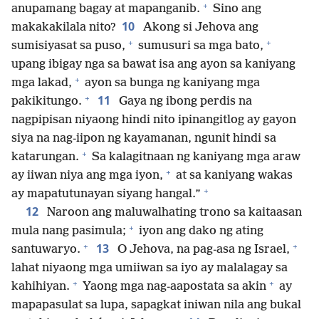
+
anupamang bagay at mapanganib.
Sino ang
10
makakakilala nito?
Akong si Jehova ang
+
+
sumisiyasat sa puso,
sumusuri sa mga bato,
upang ibigay nga sa bawat isa ang ayon sa kaniyang
+
mga lakad,
ayon sa bunga ng kaniyang mga
+
11
pakikitungo.
Gaya ng ibong perdis na
nagpipisan niyaong hindi nito ipinangitlog ay gayon
siya na nag-iipon ng kayamanan, ngunit hindi sa
+
katarungan.
Sa kalagitnaan ng kaniyang mga araw
+
ay iiwan niya ang mga iyon,
at sa kaniyang wakas
+
ay mapatutunayan siyang hangal.”
12
Naroon ang maluwalhating trono sa kaitaasan
+
mula nang pasimula;
iyon ang dako ng ating
+
+
13
santuwaryo.
O Jehova, na pag-asa ng Israel,
lahat niyaong mga umiiwan sa iyo ay malalagay sa
+
+
kahihiyan.
Yaong mga nag-aapostata sa akin
ay
mapapasulat sa lupa, sapagkat iniwan nila ang bukal