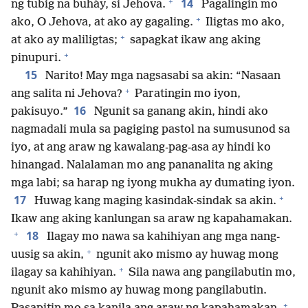
+
14
ng tubig na buháy, si Jehova.
Pagalingin mo
+
ako, O Jehova, at ako ay gagaling.
Iligtas mo ako,
+
at ako ay maliligtas;
sapagkat ikaw ang aking
+
pinupuri.
15
Narito! May mga nagsasabi sa akin: “Nasaan
+
ang salita ni Jehova?
Paratingin mo iyon,
16
pakisuyo.”
Ngunit sa ganang akin, hindi ako
nagmadali mula sa pagiging pastol na sumusunod sa
iyo, at ang araw ng kawalang-pag-asa ay hindi ko
hinangad. Nalalaman mo ang pananalita ng aking
mga labi; sa harap ng iyong mukha ay dumating iyon.
+
17
Huwag kang maging kasindak-sindak sa akin.
Ikaw ang aking kanlungan sa araw ng kapahamakan.
+
18
Ilagay mo nawa sa kahihiyan ang mga nang-
+
uusig sa akin,
ngunit ako mismo ay huwag mong
+
ilagay sa kahihiyan.
Sila nawa ang pangilabutin mo,
ngunit ako mismo ay huwag mong pangilabutin.
+