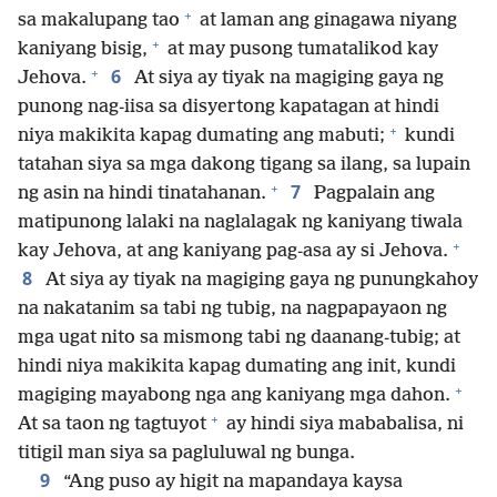
+
sa makalupang tao
at laman ang ginagawa niyang
+
kaniyang bisig,
at may pusong tumatalikod kay
+
6
Jehova.
At siya ay tiyak na magiging gaya ng
punong nag-iisa sa disyertong kapatagan at hindi
+
niya makikita kapag dumating ang mabuti;
kundi
tatahan siya sa mga dakong tigang sa ilang, sa lupain
+
7
ng asin na hindi tinatahanan.
Pagpalain ang
matipunong lalaki na naglalagak ng kaniyang tiwala
+
kay Jehova, at ang kaniyang pag-asa ay si Jehova.
8
At siya ay tiyak na magiging gaya ng punungkahoy
na nakatanim sa tabi ng tubig, na nagpapayaon ng
mga ugat nito sa mismong tabi ng daanang-tubig; at
hindi niya makikita kapag dumating ang init, kundi
+
magiging mayabong nga ang kaniyang mga dahon.
+
At sa taon ng tagtuyot
ay hindi siya mababalisa, ni
titigil man siya sa pagluluwal ng bunga.
9
“Ang puso ay higit na mapandaya kaysa