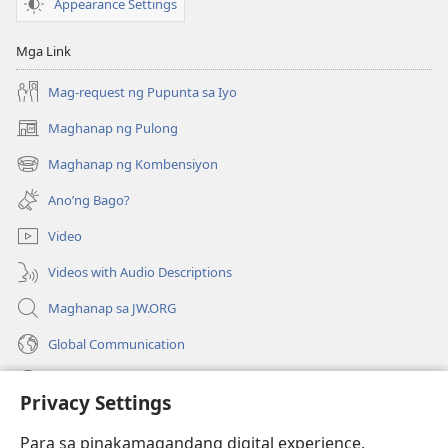
Appearance Settings
Mga Link
Mag-request ng Pupunta sa Iyo
Maghanap ng Pulong
(may
bubukas
Maghanap ng Kombensiyon
(may
na
bubukas
bagong
Ano’ng Bago?
na
window)
bagong
Video
window)
Videos with Audio Descriptions
Maghanap sa JW.ORG
Global Communication
Help
Privacy Settings
Donasyon
(may
Para sa pinakamagandang digital experience,