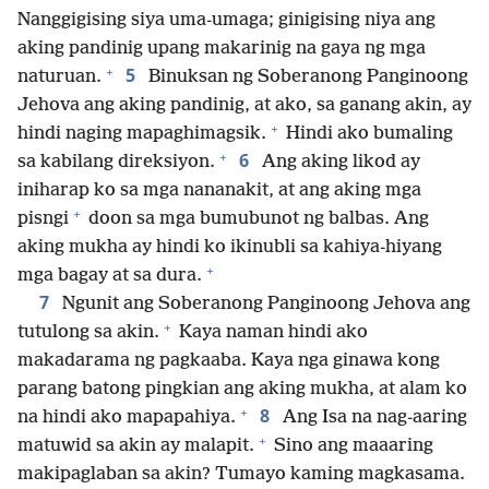
Nanggigising siya uma-umaga; ginigising niya ang
aking pandinig upang makarinig na gaya ng mga
+
5
naturuan.
Binuksan ng Soberanong Panginoong
Jehova ang aking pandinig, at ako, sa ganang akin, ay
+
hindi naging mapaghimagsik.
Hindi ako bumaling
+
6
sa kabilang direksiyon.
Ang aking likod ay
iniharap ko sa mga nananakit, at ang aking mga
+
pisngi
doon sa mga bumubunot ng balbas. Ang
aking mukha ay hindi ko ikinubli sa kahiya-hiyang
+
mga bagay at sa dura.
7
Ngunit ang Soberanong Panginoong Jehova ang
+
tutulong sa akin.
Kaya naman hindi ako
makadarama ng pagkaaba. Kaya nga ginawa kong
parang batong pingkian ang aking mukha, at alam ko
+
8
na hindi ako mapapahiya.
Ang Isa na nag-aaring
+
matuwid sa akin ay malapit.
Sino ang maaaring
makipaglaban sa akin? Tumayo kaming magkasama.