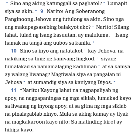
+
+
Sino ang aking katunggali sa paghatol?
Lumapit
+
9
siya sa akin.
Narito! Ang Soberanong
Panginoong Jehova ang tutulong sa akin. Sino nga
+
ang makapagsasabing balakyot ako?
Narito! Silang
+
lahat, tulad ng isang kasuutan, ay maluluma.
Isang
+
hamak na tangà ang uubos sa kanila.
+
10
Sino sa inyo ang natatakot
kay Jehova, na
+
nakikinig sa tinig ng kaniyang lingkod,
siyang
+
lumalakad sa namamalaging kadiliman
at sa kaniya
ay walang liwanag? Magtiwala siya sa pangalan ni
+
+
Jehova
at sumandig siya sa kaniyang Diyos.
11
“Narito! Kayong lahat na nagpapaliyab ng
apoy, na nagpapaningas ng mga siklab, lumakad kayo
sa liwanag ng inyong apoy, at sa gitna ng mga siklab
na pinalagablab ninyo. Mula sa aking kamay ay tiyak
na magkakaroon kayo nito: Sa matinding kirot ay
+
hihiga kayo.