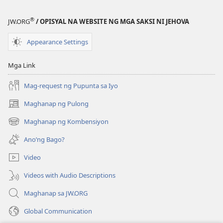
®
JW.ORG
/ OPISYAL NA WEBSITE NG MGA SAKSI NI JEHOVA
Appearance Settings
Mga Link
Mag-request ng Pupunta sa Iyo
Maghanap ng Pulong
(may
bubukas
Maghanap ng Kombensiyon
(may
na
bubukas
bagong
Ano’ng Bago?
na
window)
bagong
Video
window)
Videos with Audio Descriptions
Maghanap sa JW.ORG
Global Communication