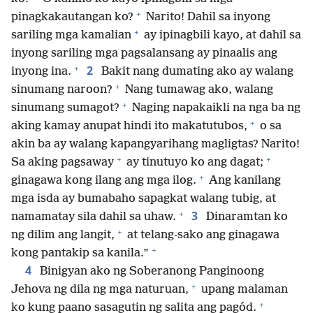
+
pinagkakautangan ko?
Narito! Dahil sa inyong
+
sariling mga kamalian
ay ipinagbili kayo, at dahil sa
inyong sariling mga pagsalansang ay pinaalis ang
+
2
inyong ina.
Bakit nang dumating ako ay walang
+
sinumang naroon?
Nang tumawag ako, walang
+
sinumang sumagot?
Naging napakaikli na nga ba ng
+
aking kamay anupat hindi ito makatutubos,
o sa
akin ba ay walang kapangyarihang magligtas? Narito!
+
+
Sa aking pagsaway
ay tinutuyo ko ang dagat;
+
ginagawa kong ilang ang mga ilog.
Ang kanilang
mga isda ay bumabaho sapagkat walang tubig, at
+
3
namamatay sila dahil sa uhaw.
Dinaramtan ko
+
ng dilim ang langit,
at telang-sako ang ginagawa
+
kong pantakip sa kanila.”
4
Binigyan ako ng Soberanong Panginoong
+
Jehova ng dila ng mga naturuan,
upang malaman
+
ko kung paano sasagutin ng salita ang pagód.