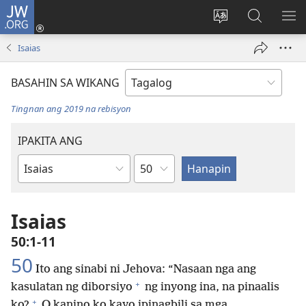
JW.ORG
Mag-
log
Baguhin
Maghana
IPA
In
ang
sa
AN
Isaias
(may
wika
JW.ORG
ME
bubukas
ng
BASAHIN SA WIKANG
na
site
bagong
Tingnan ang 2019 na rebisyon
window)
IPAKITA ANG
Kabanata
Aklat
ng
Bibliya
Isaias
50:1-11
50
Ito ang sinabi ni Jehova: “Nasaan nga ang
+
kasulatan ng diborsiyo
ng inyong ina, na pinaalis
+
ko?
O kanino ko kayo ipinagbili sa mga