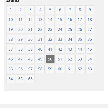
of
of
1
2
3
4
5
6
7
8
9
the
the
Holy
Holy
10
11
12
13
14
15
16
17
18
Scriptures
Scriptures
(Softcover
(Softcover
19
20
21
22
23
24
25
26
27
Edition)
Edition)
28
29
30
31
32
33
34
35
36
37
38
39
40
41
42
43
44
45
46
47
48
49
50
51
52
53
54
55
56
57
58
59
60
61
62
63
64
65
66