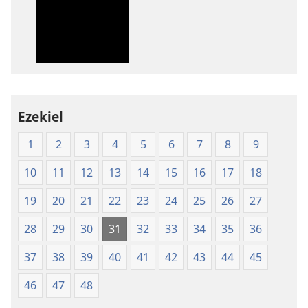
pagda-
pagda-
download
download
ng
ng
publikasyon
audio
New
New
World
World
Translation
Translation
Ezekiel
of
of
1
2
3
4
5
6
7
8
9
the
the
Holy
Holy
10
11
12
13
14
15
16
17
18
Scriptures
Scriptures
(Softcover
(Softcover
19
20
21
22
23
24
25
26
27
Edition)
Edition)
28
29
30
31
32
33
34
35
36
37
38
39
40
41
42
43
44
45
46
47
48