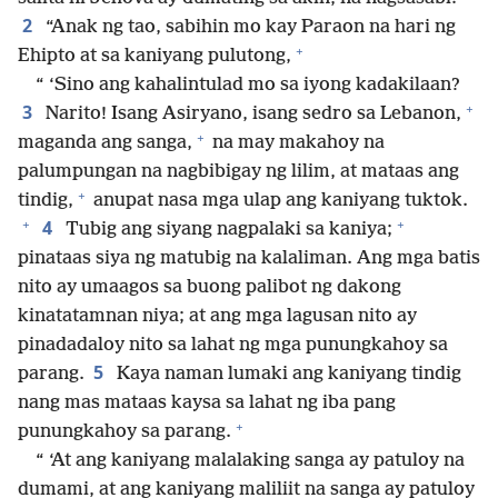
2
“Anak ng tao, sabihin mo kay Paraon na hari ng
+
Ehipto at sa kaniyang pulutong,
“ ‘Sino ang kahalintulad mo sa iyong kadakilaan?
+
3
Narito! Isang Asiryano, isang sedro sa Lebanon,
+
maganda ang sanga,
na may makahoy na
palumpungan na nagbibigay ng lilim, at mataas ang
+
tindig,
anupat nasa mga ulap ang kaniyang tuktok.
+
+
4
Tubig ang siyang nagpalaki sa kaniya;
pinataas siya ng matubig na kalaliman. Ang mga batis
nito ay umaagos sa buong palibot ng dakong
kinatatamnan niya; at ang mga lagusan nito ay
pinadadaloy nito sa lahat ng mga punungkahoy sa
5
parang.
Kaya naman lumaki ang kaniyang tindig
nang mas mataas kaysa sa lahat ng iba pang
+
punungkahoy sa parang.
“ ‘At ang kaniyang malalaking sanga ay patuloy na
dumami, at ang kaniyang maliliit na sanga ay patuloy