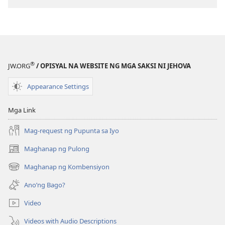
®
JW.ORG
/ OPISYAL NA WEBSITE NG MGA SAKSI NI JEHOVA
Appearance Settings
Mga Link
Mag-request ng Pupunta sa Iyo
Maghanap ng Pulong
(may
bubukas
Maghanap ng Kombensiyon
(may
na
bubukas
bagong
Ano’ng Bago?
na
window)
bagong
Video
window)
Videos with Audio Descriptions