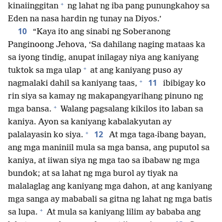
+
kinaiinggitan
ng lahat ng iba pang punungkahoy sa
Eden na nasa hardin ng tunay na Diyos.’
10
“Kaya ito ang sinabi ng Soberanong
Panginoong Jehova, ‘Sa dahilang naging mataas ka
sa iyong tindig, anupat inilagay niya ang kaniyang
+
tuktok sa mga ulap
at ang kaniyang puso ay
+
11
nagmalaki dahil sa kaniyang taas,
ibibigay ko
rin siya sa kamay ng makapangyarihang pinuno ng
+
mga bansa.
Walang pagsalang kikilos ito laban sa
kaniya. Ayon sa kaniyang kabalakyutan ay
+
12
palalayasin ko siya.
At mga taga-ibang bayan,
ang mga maniniil mula sa mga bansa, ang puputol sa
kaniya, at iiwan siya ng mga tao sa ibabaw ng mga
bundok; at sa lahat ng mga burol ay tiyak na
malalaglag ang kaniyang mga dahon, at ang kaniyang
mga sanga ay mababali sa gitna ng lahat ng mga batis
+
sa lupa.
At mula sa kaniyang lilim ay bababa ang