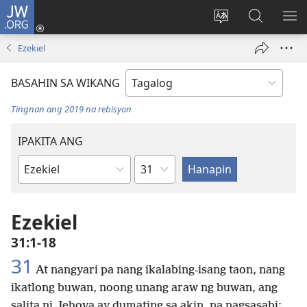
JW.ORG
Mag-
log
Baguhin
Maghana
IPA
In
ang
sa
AN
Ezekiel
(may
wika
JW.ORG
ME
bubukas
ng
BASAHIN SA WIKANG
na
site
bagong
Tingnan ang 2019 na rebisyon
window)
IPAKITA ANG
Kabanata
Aklat
ng
Bibliya
Ezekiel
31:1-18
31
At nangyari pa nang ikalabing-isang taon, nang
ikatlong buwan, noong unang araw ng buwan, ang
salita ni Jehova ay dumating sa akin, na nagsasabi: