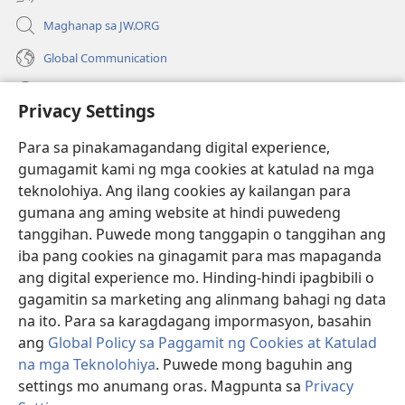
Maghanap sa JW.ORG
Global Communication
Help
Privacy Settings
Donasyon
(may
Para sa pinakamagandang digital experience,
bubukas
gumagamit kami ng mga cookies at katulad na mga
na
Watchtower ONLINE LIBRARY™
teknolohiya. Ang ilang cookies ay kailangan para
(may
bagong
gumana ang aming website at hindi puwedeng
bubukas
window)
®
JW Hub
na
tanggihan. Puwede mong tanggapin o tanggihan ang
(may
bagong
bubukas
iba pang cookies na ginagamit para mas mapaganda
window)
®
JW Library
na
ang digital experience mo. Hinding-hindi ipagbibili o
bagong
gagamitin sa marketing ang alinmang bahagi ng data
window)
®
Watchtower Library
na ito. Para sa karagdagang impormasyon, basahin
ang
Global Policy sa Paggamit ng Cookies at Katulad
na mga Teknolohiya
. Puwede mong baguhin ang
settings mo anumang oras. Magpunta sa
Privacy
Copyright
© 2026 Watch Tower Bible and Tract Society of Pennsylvania.