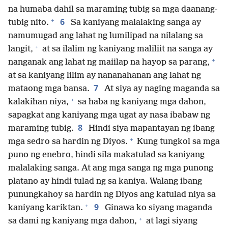
na humaba dahil sa maraming tubig sa mga daanang-
+
6
tubig nito.
Sa kaniyang malalaking sanga ay
namumugad ang lahat ng lumilipad na nilalang sa
+
langit,
at sa ilalim ng kaniyang maliliit na sanga ay
+
nanganak ang lahat ng maiilap na hayop sa parang,
at sa kaniyang lilim ay nananahanan ang lahat ng
7
mataong mga bansa.
At siya ay naging maganda sa
+
kalakihan niya,
sa haba ng kaniyang mga dahon,
sapagkat ang kaniyang mga ugat ay nasa ibabaw ng
8
maraming tubig.
Hindi siya mapantayan ng ibang
+
mga sedro sa hardin ng Diyos.
Kung tungkol sa mga
puno ng enebro, hindi sila makatulad sa kaniyang
malalaking sanga. At ang mga sanga ng mga punong
platano ay hindi tulad ng sa kaniya. Walang ibang
punungkahoy sa hardin ng Diyos ang katulad niya sa
+
9
kaniyang kariktan.
Ginawa ko siyang maganda
+
sa dami ng kaniyang mga dahon,
at lagi siyang