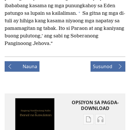
ibababang kasama ng mga punungkahoy sa Eden
+
patungo sa lupain sa kailaliman.
Sa gitna ng mga di-
tuli ay hihiga kang kasama niyaong mga napatay sa
pamamagitan ng tabak. Ito si Paraon at ang kaniyang
buong pulutong,’ ang sabi ng Soberanong
Panginoong Jehova.”
Nauna
Susunod
OPSIYON SA PAGDA-
DOWNLOAD
Opsiyon
Opsiyon
sa
sa