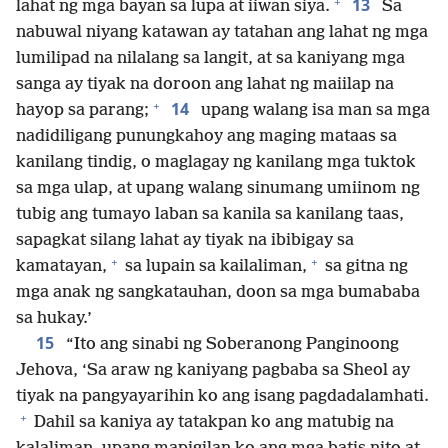
+
13
lahat ng mga bayan sa lupa at iiwan siya.
Sa
nabuwal niyang katawan ay tatahan ang lahat ng mga
lumilipad na nilalang sa langit, at sa kaniyang mga
sanga ay tiyak na doroon ang lahat ng maiilap na
+
14
hayop sa parang;
upang walang isa man sa mga
nadidiligang punungkahoy ang maging mataas sa
kanilang tindig, o maglagay ng kanilang mga tuktok
sa mga ulap, at upang walang sinumang umiinom ng
tubig ang tumayo laban sa kanila sa kanilang taas,
sapagkat silang lahat ay tiyak na ibibigay sa
+
+
kamatayan,
sa lupain sa kailaliman,
sa gitna ng
mga anak ng sangkatauhan, doon sa mga bumababa
sa hukay.’
15
“Ito ang sinabi ng Soberanong Panginoong
Jehova, ‘Sa araw ng kaniyang pagbaba sa Sheol ay
tiyak na pangyayarihin ko ang isang pagdadalamhati.
+
Dahil sa kaniya ay tatakpan ko ang matubig na