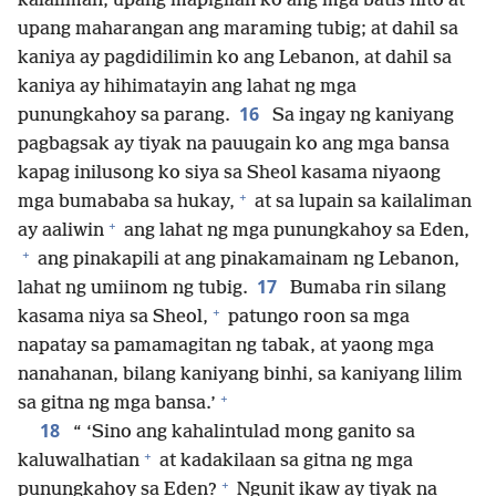
kalaliman, upang mapigilan ko ang mga batis nito at
upang maharangan ang maraming tubig; at dahil sa
kaniya ay pagdidilimin ko ang Lebanon, at dahil sa
kaniya ay hihimatayin ang lahat ng mga
16
punungkahoy sa parang.
Sa ingay ng kaniyang
pagbagsak ay tiyak na pauugain ko ang mga bansa
kapag inilusong ko siya sa Sheol kasama niyaong
+
mga bumababa sa hukay,
at sa lupain sa kailaliman
+
ay aaliwin
ang lahat ng mga punungkahoy sa Eden,
+
ang pinakapili at ang pinakamainam ng Lebanon,
17
lahat ng umiinom ng tubig.
Bumaba rin silang
+
kasama niya sa Sheol,
patungo roon sa mga
napatay sa pamamagitan ng tabak, at yaong mga
nanahanan, bilang kaniyang binhi, sa kaniyang lilim
+
sa gitna ng mga bansa.’
18
“ ‘Sino ang kahalintulad mong ganito sa
+
kaluwalhatian
at kadakilaan sa gitna ng mga
+
punungkahoy sa Eden?
Ngunit ikaw ay tiyak na