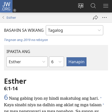
JW.ORG
Mag-
log
Baguhin
Maghana
IPA
In
ang
sa
AN
Esther
(may
wika
JW.ORG
ME
bubukas
ng
BASAHIN SA WIKANG
na
site
bagong
Tingnan ang 2019 na rebisyon
window)
IPAKITA ANG
Kabanata
Aklat
ng
Bibliya
Esther
6:1-14
6
+
Nang gabing iyon ay hindi makatulog ang hari.
+
Kaya sinabi niya na dalhin ang aklat ng mga talaan
ng mga pangyayari sa mga panahon. Sa gayon ay