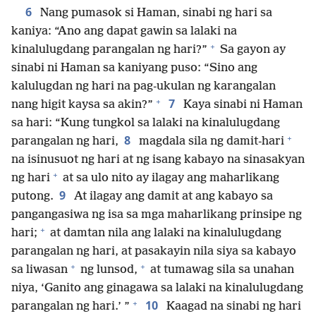
6
Nang pumasok si Haman, sinabi ng hari sa
kaniya: “Ano ang dapat gawin sa lalaki na
+
kinalulugdang parangalan ng hari?”
Sa gayon ay
sinabi ni Haman sa kaniyang puso: “Sino ang
kalulugdan ng hari na pag-ukulan ng karangalan
+
7
nang higit kaysa sa akin?”
Kaya sinabi ni Haman
sa hari: “Kung tungkol sa lalaki na kinalulugdang
+
8
parangalan ng hari,
magdala sila ng damit-hari
na isinusuot ng hari at ng isang kabayo na sinasakyan
+
ng hari
at sa ulo nito ay ilagay ang maharlikang
9
putong.
At ilagay ang damit at ang kabayo sa
pangangasiwa ng isa sa mga maharlikang prinsipe ng
+
hari;
at damtan nila ang lalaki na kinalulugdang
parangalan ng hari, at pasakayin nila siya sa kabayo
+
+
sa liwasan
ng lunsod,
at tumawag sila sa unahan
niya, ‘Ganito ang ginagawa sa lalaki na kinalulugdang
+
10
parangalan ng hari.’ ”
Kaagad na sinabi ng hari