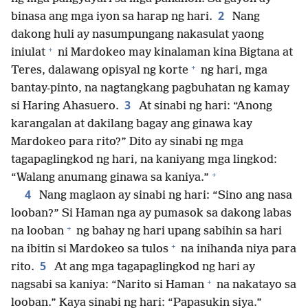
2
binasa ang mga iyon sa harap ng hari.
Nang
dakong huli ay nasumpungang nakasulat yaong
+
iniulat
ni Mardokeo may kinalaman kina Bigtana at
+
Teres, dalawang opisyal ng korte
ng hari, mga
bantay-pinto, na nagtangkang pagbuhatan ng kamay
3
si Haring Ahasuero.
At sinabi ng hari: “Anong
karangalan at dakilang bagay ang ginawa kay
Mardokeo para rito?” Dito ay sinabi ng mga
tagapaglingkod ng hari, na kaniyang mga lingkod:
+
“Walang anumang ginawa sa kaniya.”
4
Nang maglaon ay sinabi ng hari: “Sino ang nasa
looban?” Si Haman nga ay pumasok sa dakong labas
+
na looban
ng bahay ng hari upang sabihin sa hari
+
na ibitin si Mardokeo sa tulos
na inihanda niya para
5
rito.
At ang mga tagapaglingkod ng hari ay
+
nagsabi sa kaniya: “Narito si Haman
na nakatayo sa
looban.” Kaya sinabi ng hari: “Papasukin siya.”