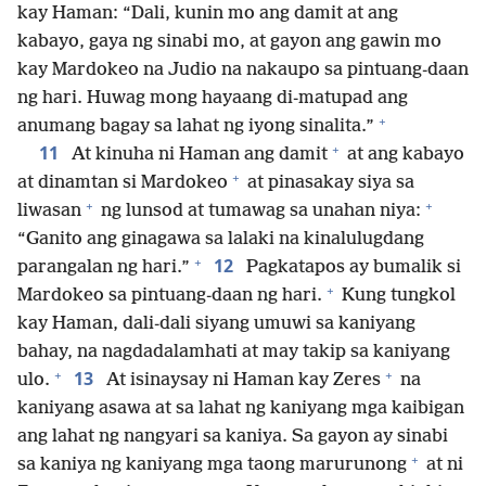
kay Haman: “Dali, kunin mo ang damit at ang
kabayo, gaya ng sinabi mo, at gayon ang gawin mo
kay Mardokeo na Judio na nakaupo sa pintuang-daan
ng hari. Huwag mong hayaang di-matupad ang
+
anumang bagay sa lahat ng iyong sinalita.”
+
11
At kinuha ni Haman ang damit
at ang kabayo
+
at dinamtan si Mardokeo
at pinasakay siya sa
+
+
liwasan
ng lunsod at tumawag sa unahan niya:
“Ganito ang ginagawa sa lalaki na kinalulugdang
+
12
parangalan ng hari.”
Pagkatapos ay bumalik si
+
Mardokeo sa pintuang-daan ng hari.
Kung tungkol
kay Haman, dali-dali siyang umuwi sa kaniyang
bahay, na nagdadalamhati at may takip sa kaniyang
+
+
13
ulo.
At isinaysay ni Haman kay Zeres
na
kaniyang asawa at sa lahat ng kaniyang mga kaibigan
ang lahat ng nangyari sa kaniya. Sa gayon ay sinabi
+
sa kaniya ng kaniyang mga taong marurunong
at ni