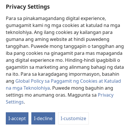
Privacy Settings
Donasyon
(may
Para sa pinakamagandang digital experience,
bubukas
gumagamit kami ng mga cookies at katulad na mga
na
Watchtower ONLINE LIBRARY™
teknolohiya. Ang ilang cookies ay kailangan para
(may
bagong
gumana ang aming website at hindi puwedeng
bubukas
window)
®
JW Hub
na
tanggihan. Puwede mong tanggapin o tanggihan ang
(may
bagong
bubukas
iba pang cookies na ginagamit para mas mapaganda
window)
®
JW Library
na
ang digital experience mo. Hinding-hindi ipagbibili o
bagong
gagamitin sa marketing ang alinmang bahagi ng data
window)
®
Watchtower Library
na ito. Para sa karagdagang impormasyon, basahin
ang
Global Policy sa Paggamit ng Cookies at Katulad
na mga Teknolohiya
. Puwede mong baguhin ang
settings mo anumang oras. Magpunta sa
Privacy
Copyright
© 2026 Watch Tower Bible and Tract Society of Pennsylvania.
Settings
.
Ip
KASUNDUAN SA PAGGAMIT
|
PRIVACY POLICY
|
PRIVACY SETTINGS
a
I-accept
I-decline
I-customize
Ta
n