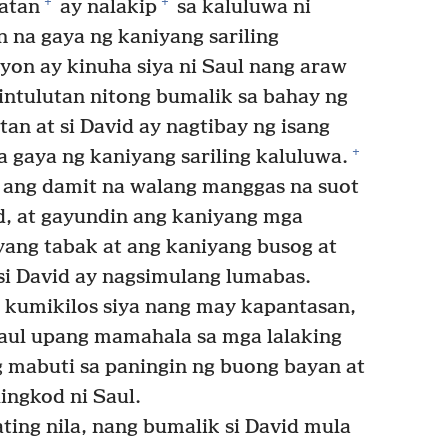
+
+
atan
ay nalakip
sa kaluluwa ni
an na gaya ng kaniyang sariling
n ay kinuha siya ni Saul nang araw
ahintulutan nitong bumalik sa bahay ng
tan at si David ay nagtibay ng isang
+
na gaya ng kaniyang sariling kaluluwa.
n ang damit na walang manggas na suot
id, at gayundin ang kaniyang mga
yang tabak at ang kaniyang busog at
si David ay nagsimulang lumabas.
y kumikilos siya nang may kapantasan,
Saul upang mamahala sa mga lalaking
g mabuti sa paningin ng buong bayan at
ingkod ni Saul.
ting nila, nang bumalik si David mula