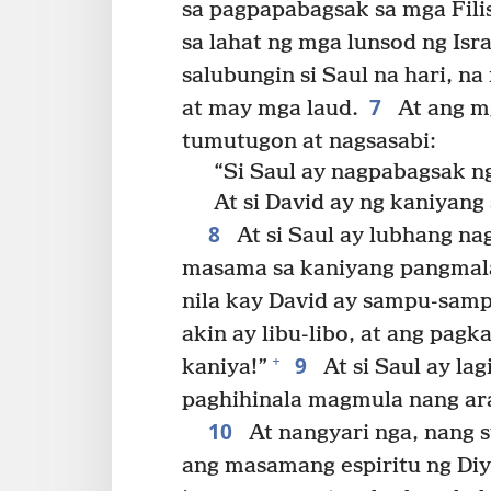
sa pagpapabagsak sa mga Fili
sa lahat ng mga lunsod ng Isr
salubungin si Saul na hari, n
7
at may mga laud.
At ang m
tumutugon at nagsasabi:
“Si Saul ay nagpabagsak ng
At si David ay ng kaniyan
8
At si Saul ay lubhang nag
masama sa kaniyang pangmalas
nila kay David ay sampu-sampu
akin ay libu-libo, at ang pag
9
+
kaniya!”
At si Saul ay la
paghihinala magmula nang ar
10
At nangyari nga, nang
ang masamang espiritu ng Diy