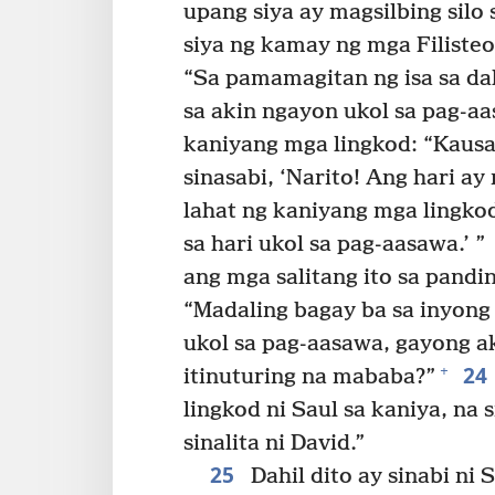
upang siya ay magsilbing silo 
siya ng kamay ng mga Filisteo.
“Sa pamamagitan ng isa sa d
sa akin ngayon ukol sa pag-aa
kaniyang mga lingkod: “Kausap
sinasabi, ‘Narito! Ang hari ay
lahat ng kaniyang mga lingko
sa hari ukol sa pag-aasawa.’ ”
ang mga salitang ito sa pandin
“Madaling bagay ba sa inyong
ukol sa pag-aasawa, gayong ak
24
+
itinuturing na mababa?”
lingkod ni Saul sa kaniya, na 
sinalita ni David.”
25
Dahil dito ay sinabi ni 