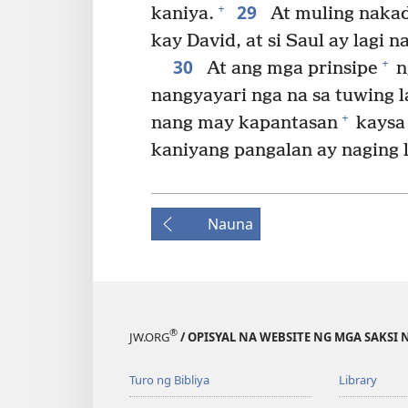
29
+
kaniya.
At muling nakada
kay David, at si Saul ay lagi 
30
+
At ang mga prinsipe
n
nangyayari nga na sa tuwing la
+
nang may kapantasan
kaysa 
kaniyang pangalan ay naging
Nauna
®
JW.ORG
/ OPISYAL NA WEBSITE NG MGA SAKSI 
Turo ng Bibliya
Library