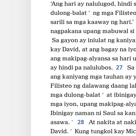
‘Ang hari ay nalulugod, hindi 
+
dulong-balat
ng mga Filisteo
sarili sa mga kaaway ng hari.’
nagpakana upang mabuwal si D
Sa gayon ay iniulat ng kaniya
kay David, at ang bagay na iy
ang makipag-alyansa sa hari 
27
ay hindi pa nalulubos.
Sa 
ang kaniyang mga tauhan ay 
Filisteo ng dalawang daang lal
+
mga dulong-balat
at ibiniga
mga iyon, upang makipag-alya
Ibinigay naman ni Saul sa kan
28
+
asawa.
At nakita at naki
+
David.
Kung tungkol kay Mical