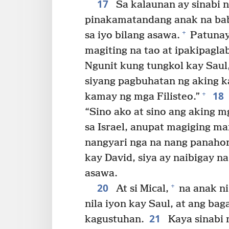
17
Sa kalaunan ay sinabi n
pinakamatandang anak na bab
+
sa iyo bilang asawa.
Patunay
magiting na tao at ipakipagl
Ngunit kung tungkol kay Saul,
siyang pagbuhatan ng aking k
18
+
kamay ng mga Filisteo.”
“Sino ako at sino ang aking 
sa Israel, anupat magiging m
nangyari nga na nang panahong
kay David, siya ay naibigay na
asawa.
20
+
At si Mical,
na anak ni 
nila iyon kay Saul, at ang ba
21
kagustuhan.
Kaya sinabi n