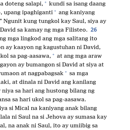
+
sa doteng salapi,
kundi sa isang daang
+
, upang ipaghiganti
ang kaniyang
 ” Ngunit kung tungkol kay Saul, siya ay
26
avid sa kamay ng mga Filisteo.
ng mga lingkod ang mga salitang ito
on ay kaayon ng kagustuhan ni David,
+
ukol sa pag-aasawa,
at ang mga araw
gayon ay bumangon si David at siya at
+
yumaon at nagpabagsak
sa mga
aki, at dinala ni David ang kanilang
y niya sa hari ang hustong bilang ng
nsa sa hari ukol sa pag-aasawa.
iya si Mical na kaniyang anak bilang
lala ni Saul na si Jehova ay sumasa kay
, na anak ni Saul, ito ay umiibig sa