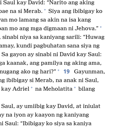
i Saul kay David: “Narito ang aking
+
ae na si Merab.
Siya ang ibibigay ko
an mo lamang sa akin na isa kang
+
aban mo ang mga digmaan ni Jehova.”
 sinabi niya sa kaniyang sarili: “Huwag
amay, kundi pagbuhatan sana siya ng
Sa gayon ay sinabi ni David kay Saul:
mga kaanak, ang pamilya ng aking ama,
19
+
anugang ako ng hari?”
Gayunman,
 ibibigay si Merab, na anak ni Saul,
+
+
 kay Adriel
na Meholatita
bilang
Saul, ay umiibig kay David, at iniulat
gay na iyon ay kaayon ng kaniyang
i Saul: “Ibibigay ko siya sa kaniya