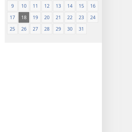
(Softcover
(Softcover
9
10
11
12
13
14
15
16
Edition)
Edition)
17
18
19
20
21
22
23
24
25
26
27
28
29
30
31