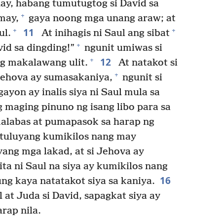
ay, habang tumutugtog si David sa
+
may,
gaya noong mga unang araw; at
11
+
+
ul.
At inihagis ni Saul ang sibat
+
vid sa dingding!”
ngunit umiwas si
12
+
ng makalawang ulit.
At natakot si
+
Jehova ay sumasakaniya,
ngunit si
ayon ay inalis siya ni Saul mula sa
g maging pinuno ng isang libo para sa
umalabas at pumapasok sa harap ng
atuluyang kumikilos nang may
yang mga lakad, at si Jehova ay
ta ni Saul na siya ay kumikilos nang
16
ng kaya natatakot siya sa kaniya.
at Juda si David, sapagkat siya ay
rap nila.