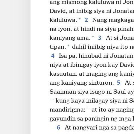
ang mismong kaluluwa ni Jon
David, at inibig siya ni Jonat
2
+
kaluluwa.
Nang magkagayo
na iyon, at hindi na siya pin
3
+
kaniyang ama.
At si Jona
+
tipan,
dahil iniibig niya ito 
4
Isa pa, hinubad ni Jonata
niya at ibinigay iyon kay Dav
kasuutan, at maging ang kani
5
ang kaniyang sinturon.
At 
Saanman siya isugo ni Saul a
+
kung kaya inilagay siya ni 
+
mandirigma;
at ito ay nagin
gayundin sa paningin ng mga l
6
At nangyari nga sa pagda