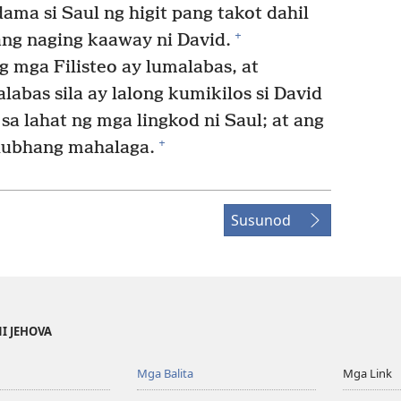
ma si Saul ng higit pang takot dahil
+
nang naging kaaway ni David.
g mga Filisteo ay lumalabas, at
labas sila ay lalong kumikilos si David
sa lahat ng mga lingkod ni Saul; at ang
+
 lubhang mahalaga.
Susunod
NI JEHOVA
Mga Balita
Mga Link