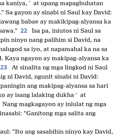
+
sa kaniya,
at upang mapagbuhatan
” Sa gayon ay sinabi ni Saul kay David:
alawang babae ay makikipag-alyansa ka
22
sawa.”
Isa pa, iniutos ni Saul sa
in ninyo nang palihim si David, na
 nalugod sa iyo, at napamahal ka na sa
d. Kaya ngayon ay makipag-alyansa ka
23
At sinalita ng mga lingkod ni Saul
ig ni David, ngunit sinabi ni David:
 paningin ang makipag-alyansa sa hari
+
o ay isang lalaking dukha
at
Nang magkagayon ay iniulat ng mga
sinasabi: “Ganitong mga salita ang
Saul: “Ito ang sasabihin ninyo kay David,