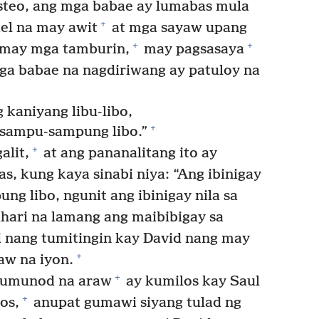
steo, ang mga babae ay lumabas mula
+
ael na may awit
at mga sayaw upang
+
+
a may mga tamburin,
may pagsasaya
ga babae na nagdiriwang ay patuloy na
 kaniyang libu-libo,
+
g sampu-sampung libo.”
+
alit,
at ang pananalitang ito ay
, kung kaya sinabi niya: “Ang ibinigay
ng libo, ngunit ang ibinigay nila sa
kahari na lamang ang maibibigay sa
gi nang tumitingin kay David nang may
+
aw na iyon.
+
 sumunod na araw
ay kumilos kay Saul
+
os,
anupat gumawi siyang tulad ng