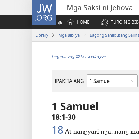
JW.ORG
Mga Saksi ni Jehova
HOME
TURO NG BIB
Library
Mga Bibliya
Bagong Sanlibutang Salin 
Tingnan ang 2019 na rebisyon
IPAKITA ANG
Aklat
ng
Bibliya
1 Samuel
18:1-30
18
At nangyari nga, nang ma