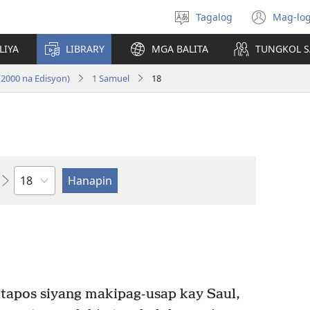
Tagalog
Mag-log
Pumili
(may
ng
bub
LIYA
LIBRARY
MGA BALITA
TUNGKOL S
wika
na
bag
(2000 na Edisyon)
1 Samuel
18
wind
Kabanata
tapos siyang makipag-usap kay Saul,