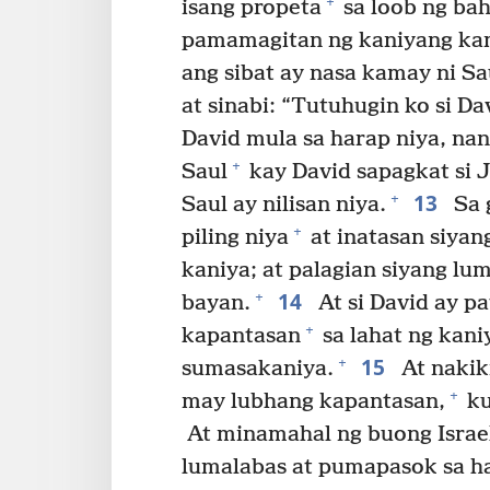
+
isang propeta
sa loob ng bah
pamamagitan ng kaniyang ka
ang sibat ay nasa kamay ni Sa
at sinabi: “Tutuhugin ko si Da
David mula sa harap niya, na
+
Saul
kay David sapagkat si 
13
+
Saul ay nilisan niya.
Sa g
+
piling niya
at inatasan siyan
kaniya; at palagian siyang l
14
+
bayan.
At si David ay p
+
kapantasan
sa lahat ng kani
15
+
sumasakaniya.
At nakiki
+
may lubhang kapantasan,
ku
At minamahal ng buong Israel 
lumalabas at pumapasok sa ha