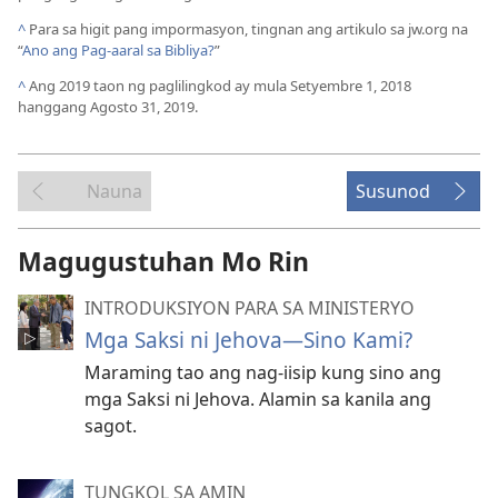
^
Para sa higit pang impormasyon, tingnan ang artikulo sa jw.org na
“
Ano ang Pag-aaral sa Bibliya?
”
^
Ang 2019 taon ng paglilingkod ay mula Setyembre 1, 2018
hanggang Agosto 31, 2019.
Nauna
Susunod
Magugustuhan Mo Rin
INTRODUKSIYON PARA SA MINISTERYO
Mga Saksi ni Jehova—Sino Kami?
Maraming tao ang nag-iisip kung sino ang
mga Saksi ni Jehova. Alamin sa kanila ang
sagot.
TUNGKOL SA AMIN