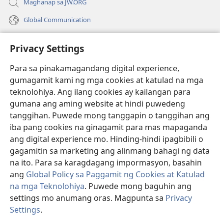
Maghanap sa JW.ORG
Global Communication
Help
Privacy Settings
Donasyon
(may
Para sa pinakamagandang digital experience,
bubukas
gumagamit kami ng mga cookies at katulad na mga
na
Watchtower ONLINE LIBRARY™
teknolohiya. Ang ilang cookies ay kailangan para
(may
bagong
gumana ang aming website at hindi puwedeng
bubukas
window)
®
JW Hub
na
tanggihan. Puwede mong tanggapin o tanggihan ang
(may
bagong
bubukas
iba pang cookies na ginagamit para mas mapaganda
window)
®
JW Library
na
ang digital experience mo. Hinding-hindi ipagbibili o
bagong
gagamitin sa marketing ang alinmang bahagi ng data
window)
®
Watchtower Library
na ito. Para sa karagdagang impormasyon, basahin
ang
Global Policy sa Paggamit ng Cookies at Katulad
na mga Teknolohiya
. Puwede mong baguhin ang
settings mo anumang oras. Magpunta sa
Privacy
Copyright
© 2026 Watch Tower Bible and Tract Society of Pennsylvania.
Settings
.
Ip
KASUNDUAN SA PAGGAMIT
|
PRIVACY POLICY
|
PRIVACY SETTINGS