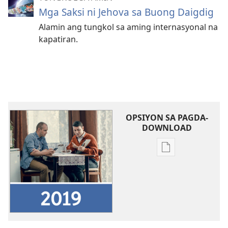
Mga Saksi ni Jehova sa Buong Daigdig
Alamin ang tungkol sa aming internasyonal na
kapatiran.
OPSIYON SA PAGDA-
DOWNLOAD
Opsiyon
sa
pagda-
download
ng
publikasyon
Ulat