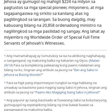
Jehova ay gumugol ng mahigit $224 na milyon sa
pagtustos sa mga special pioneer, misyonero, at mga
tagapangasiwa ng sirkito sa kanilang atas ng
paglilingkod sa larangan. Sa buong daigdig, may
kabuoang bilang na 20,858 ordenadong ministro na
naglilingkod sa mga pasilidad ng sangay. Ang lahat ay
miyembro ng Worldwide Order of Special Full-Time
Servants of Jehovah’s Witnesses.
^
Ang mamamahayag ay tumutukoy sa isa na aktibong naghahayag,
o nangangaral, ng mabuting balita ng Kaharian ng Diyos. (
Mateo
24:14
) Para sa kumpletong paliwanag kung paano nalalaman ang
bilang na ito, tingnan ang artikulo sa jw.org na “
Ilan ang Saksi ni
Jehova sa Buong Mundo?
”
^
Para sa higit pang impormasyon tungkol sa mga hakbang na
umaakay sa bautismo para maging isang Saksi ni Jehova, tingnan ang
artikulo sa jw.org na “
Paano Ako Magiging Isang Saksi ni Jehova?
”
^
Ang payunir ay isang bautisado at huwarang Saksi na boluntaryong
gumugugol ng espesipikong bilang ng oras bawat buwan sa
pangangaral ng mabuting balita.