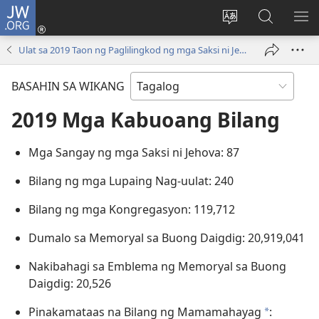
JW.ORG
Mag-
log
Baguhin
Maghana
IPA
In
ang
sa
AN
Ulat sa 2019 Taon ng Paglilingkod ng mga Saksi ni Jehova sa Buong Daigdig
(may
wika
JW.ORG
ME
bubukas
ng
BASAHIN SA WIKANG
na
site
bagong
2019 Mga Kabuoang Bilang
window)
Mga Sangay ng mga Saksi ni Jehova: 87
Bilang ng mga Lupaing Nag-uulat: 240
Bilang ng mga Kongregasyon: 119,712
Dumalo sa Memoryal sa Buong Daigdig: 20,919,041
Nakibahagi sa Emblema ng Memoryal sa Buong
Daigdig: 20,526
Pinakamataas na Bilang ng Mamamahayag
:
*