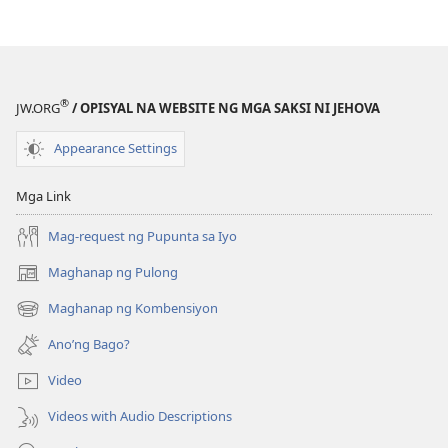
sa
2019
Taon
ng
®
JW.ORG
/ OPISYAL NA WEBSITE NG MGA SAKSI NI JEHOVA
Paglilingkod
ng
Appearance Settings
mga
Saksi
Mga Link
ni
Jehova
Mag-request ng Pupunta sa Iyo
sa
Maghanap ng Pulong
(may
Buong
bubukas
Daigdig
Maghanap ng Kombensiyon
(may
na
bubukas
bagong
Ano’ng Bago?
na
window)
bagong
Video
window)
Videos with Audio Descriptions