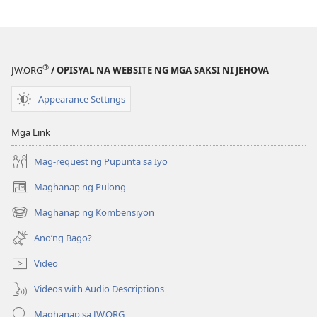
ang
ang
Kanilang
Kanilang
Pananampalataya
Pananampala
®
JW.ORG
/ OPISYAL NA WEBSITE NG MGA SAKSI NI JEHOVA
Appearance Settings
Mga Link
Mag-request ng Pupunta sa Iyo
Maghanap ng Pulong
(may
bubukas
Maghanap ng Kombensiyon
(may
na
bubukas
bagong
Ano’ng Bago?
na
window)
bagong
Video
window)
Videos with Audio Descriptions
Maghanap sa JW.ORG