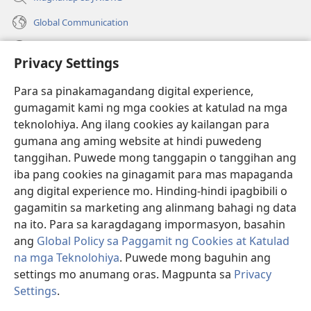
Global Communication
Help
Privacy Settings
Donasyon
(may
Para sa pinakamagandang digital experience,
bubukas
gumagamit kami ng mga cookies at katulad na mga
na
Watchtower ONLINE LIBRARY™
teknolohiya. Ang ilang cookies ay kailangan para
(may
bagong
gumana ang aming website at hindi puwedeng
bubukas
window)
®
JW Hub
na
tanggihan. Puwede mong tanggapin o tanggihan ang
(may
bagong
bubukas
iba pang cookies na ginagamit para mas mapaganda
window)
®
JW Library
na
ang digital experience mo. Hinding-hindi ipagbibili o
bagong
gagamitin sa marketing ang alinmang bahagi ng data
window)
®
Watchtower Library
na ito. Para sa karagdagang impormasyon, basahin
ang
Global Policy sa Paggamit ng Cookies at Katulad
na mga Teknolohiya
. Puwede mong baguhin ang
settings mo anumang oras. Magpunta sa
Privacy
Copyright
© 2026 Watch Tower Bible and Tract Society of Pennsylvania.
Settings
.
Ip
KASUNDUAN SA PAGGAMIT
|
PRIVACY POLICY
|
PRIVACY SETTINGS