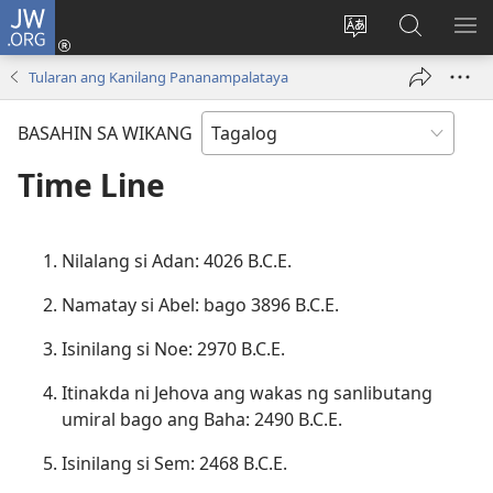
JW.ORG
Mag-
log
Baguhin
Maghana
IPA
In
ang
sa
AN
Tularan ang Kanilang Pananampalataya
(may
wika
JW.ORG
ME
bubukas
ng
BASAHIN SA WIKANG
na
site
bagong
Time Line
window)
Nilalang si Adan: 4026 B.C.E.
Namatay si Abel: bago 3896 B.C.E.
Isinilang si Noe: 2970 B.C.E.
Itinakda ni Jehova ang wakas ng sanlibutang
umiral bago ang Baha: 2490 B.C.E.
Isinilang si Sem: 2468 B.C.E.