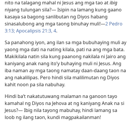
nito na talagang mahal ni Jesus ang mga tao at
ibig
niyang tulungan sila?​— Isipin na lamang kung gaano
kasaya sa bagong sanlibutan ng Diyos habang
sinasalubong ang mga taong binuhay muli!​—
2 Pedro
3:13;
Apocalipsis 21:3, 4
.
Sa panahong iyon, ang ilan sa mga bubuhaying muli ay
yaong mga dati na nating kilala, pati na ang mga bata.
Makikilala natin sila kung paanong nakilala ni Jairo ang
kaniyang anak nang ito’y buhaying muli ni Jesus. Ang
iba naman ay mga taong namatay daan-daang taon na
ang nakalilipas. Pero hindi sila malilimutan ng Diyos
kahit noon pa sila nabuhay.
Hindi ba’t nakatutuwang malaman na ganoon tayo
kamahal ng Diyos na Jehova at ng kaniyang Anak na si
Jesus?​— Ibig nila tayong mabuhay, hindi lamang sa
loob ng ilang taon, kundi magpakailanman!