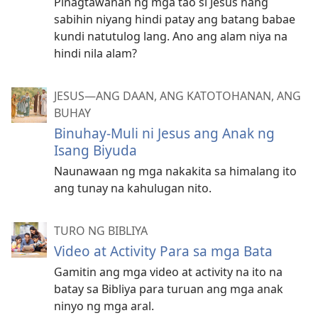
Pinagtawanan ng mga tao si Jesus nang
sabihin niyang hindi patay ang batang babae
kundi natutulog lang. Ano ang alam niya na
hindi nila alam?
JESUS—ANG DAAN, ANG KATOTOHANAN, ANG
BUHAY
Binuhay-Muli ni Jesus ang Anak ng
Isang Biyuda
Naunawaan ng mga nakakita sa himalang ito
ang tunay na kahulugan nito.
TURO NG BIBLIYA
Video at Activity Para sa mga Bata
Gamitin ang mga video at activity na ito na
batay sa Bibliya para turuan ang mga anak
ninyo ng mga aral.