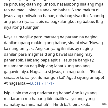
sa pintuang-daan ng lunsod, nasalubong nila ang mga
tao na maglilibing sa anak ng babae. Nang makita ni
Jesus ang umiiyak na babae, nahabag siya rito. Naantig
ang puso niya sa labis na pagkalungkot ng babae. Ibig
niya itong tulungan.
Kaya sa magiliw pero matatag na paraan na naging
dahilan upang makinig ang babae, sinabi niya: ‘Huwag
ka nang umiyak.’ Ang kaniyang ikinilos ay naging
dahilan para magmasid ang bawat isa nang may
pananabik. Habang papalapit si Jesus sa bangkay,
malamang na nag-iisip ang lahat kung ano ang
gagawin niya. Nagsalita si Jesus, na nag-uutos: “Binata,
sinasabi ko sa iyo, Bumangon ka!” Agad siyang umupo!
At nagsalita.​—
Lucas 7:11-17
.
Isip-isipin mo ang nadama ng babae! Ano kaya ang
madarama mo habang ibinabalik sa iyo ang iyong
namatay na minamahal?​— Hindi
ba’t ipinakikita