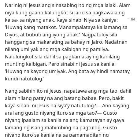
Narinig ni Jesus ang sinasabing ito ng mga lalaki. Alam
niya kung gaano kalungkot si Jairo sa pagkawala ng
kaisa-isa niyang anak.
Kaya sinabi Niya sa kaniya:
‘Huwag kang matakot. Manampalataya ka lamang sa
Diyos, at bubuti ang iyong anak.’ Nagpatuloy sila
hanggang sa makarating sa bahay ni Jairo. Nadatnan
nilang umiiyak ang mga kaibigan ng pamilya.
Nalulungkot sila dahil sa pagkamatay ng kanilang
munting kaibigan. Pero sinabi ni Jesus sa kanila:
‘Huwag na kayong umiyak. Ang bata ay hindi namatay,
kundi natutulog.’
Nang sabihin ito ni Jesus, napatawa ang mga tao, dahil
alam nilang patay na ang batang babae. Pero, bakit
kaya sinabi ni Jesus na siya’y natutulog?​— Ano kayang
aral ang gusto niyang ituro sa mga tao?​— Gusto
niyang ipaalam sa kanila na ang kamatayan ay gaya
lamang ng isang mahimbing na pagtulog. Gusto
niyang ituro sa kanila na sa pamamagitan ng