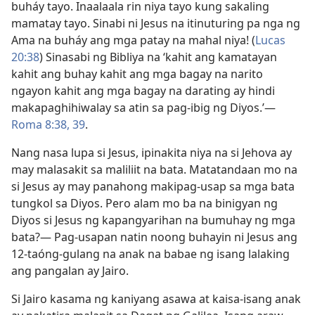
buháy tayo. Inaalaala rin niya tayo kung sakaling
mamatay tayo. Sinabi ni Jesus na itinuturing pa nga ng
Ama na buháy ang mga patay na mahal niya! (
Lucas
20:38
) Sinasabi ng Bibliya na ‘kahit ang kamatayan
kahit ang buhay kahit ang mga bagay na narito
ngayon kahit ang mga bagay na darating ay hindi
makapaghihiwalay sa atin sa pag-ibig ng Diyos.’​—
Roma 8:38, 39
.
Nang nasa lupa si Jesus, ipinakita niya na si Jehova ay
may malasakit sa maliliit na bata. Matatandaan mo na
si Jesus ay may panahong makipag-usap sa mga bata
tungkol sa Diyos. Pero alam mo ba na binigyan ng
Diyos si Jesus ng kapangyarihan na bumuhay ng mga
bata?​— Pag-usapan natin noong buhayin ni Jesus ang
12-taóng-gulang na anak na babae ng isang lalaking
ang pangalan ay Jairo.
Si Jairo kasama ng kaniyang asawa at kaisa-isang anak