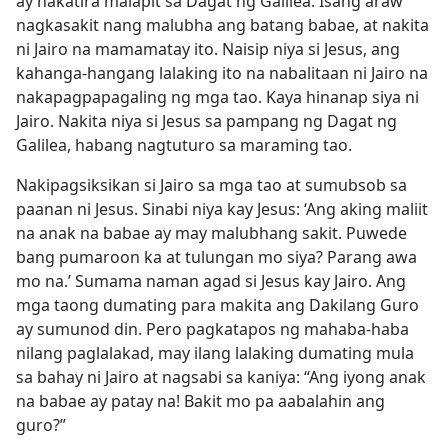
ay nakatira malapit sa Dagat ng Galilea. Isang araw
nagkasakit nang malubha ang batang babae, at nakita
ni Jairo na mamamatay ito. Naisip niya si Jesus, ang
kahanga-hangang lalaking ito na nabalitaan ni Jairo na
nakapagpapagaling ng mga tao. Kaya hinanap siya ni
Jairo. Nakita niya si Jesus sa pampang ng Dagat ng
Galilea, habang nagtuturo sa maraming tao.
Nakipagsiksikan si Jairo sa mga tao at sumubsob sa
paanan ni Jesus. Sinabi niya kay Jesus: ‘Ang aking maliit
na anak na babae ay may malubhang sakit. Puwede
bang pumaroon ka at tulungan mo siya? Parang awa
mo na.’ Sumama naman agad si Jesus kay Jairo. Ang
mga taong dumating para makita ang Dakilang Guro
ay sumunod din. Pero pagkatapos ng mahaba-haba
nilang paglalakad, may ilang lalaking dumating mula
sa bahay ni Jairo at nagsabi sa kaniya: “Ang iyong anak
na babae ay patay na! Bakit mo pa aabalahin ang
guro?”