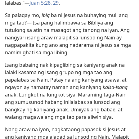
lalabas.”​—
Juan 5:28, 29
.
Sa palagay mo,
ibig
ba ni Jesus na buhaying muli ang
mga tao?​— Isa pang halimbawa sa Bibliya ang
tutulong sa atin na masagot ang tanong na iyan. Ang
nangyari isang araw malapit sa lunsod ng Nain ay
nagpapakita kung ano ang nadarama ni Jesus sa mga
namimighati sa mga libing.
Isang babaing nakikipaglibing sa kaniyang anak na
lalaki kasama ng isang grupo ng mga tao ang
papalabas sa Nain. Patay na ang kaniyang asawa, at
ngayon ay namatay naman ang kaniyang
kaisa-isang
anak. Lungkot na lungkot siya! Maraming taga-Nain
ang sumusunod habang inilalabas sa lunsod ang
bangkay ng kaniyang anak. Umiiyak ang babae, at
walang magawa ang mga tao para aliwin siya.
Nang araw na iyon, nagkataong papasok si Jesus at
ang kaniyang mga alagad sa lunsod ng Nain. Malapit