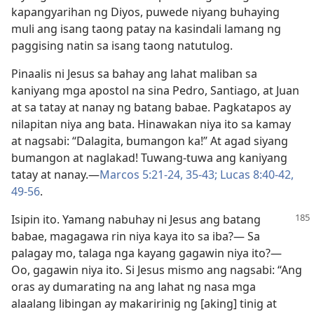
kapangyarihan ng Diyos, puwede niyang buhaying
muli ang isang taong patay na kasindali lamang ng
paggising natin sa isang taong natutulog.
Pinaalis ni Jesus sa bahay ang lahat maliban sa
kaniyang mga apostol na sina Pedro, Santiago, at Juan
at sa tatay at nanay ng batang babae. Pagkatapos ay
nilapitan niya ang bata. Hinawakan niya ito sa kamay
at nagsabi: “Dalagita, bumangon ka!” At agad siyang
bumangon at naglakad! Tuwang-tuwa ang kaniyang
tatay at nanay.​—
Marcos 5:21-24,
35-43;
Lucas 8:40-42,
49-56
.
Isipin ito. Yamang nabuhay ni Jesus ang batang
babae, magagawa rin niya kaya ito sa iba?​— Sa
palagay mo, talaga nga kayang gagawin niya ito?​—
Oo, gagawin niya ito. Si Jesus mismo ang nagsabi: “Ang
oras ay dumarating na ang lahat ng nasa mga
alaalang libingan ay makaririnig ng [aking] tinig at