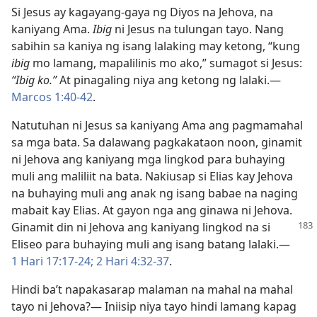
Si Jesus ay kagayang-gaya ng Diyos na Jehova, na
kaniyang Ama.
Ibig
ni Jesus na tulungan tayo. Nang
sabihin sa kaniya ng isang lalaking may ketong, “kung
ibig
mo lamang, mapalilinis mo ako,” sumagot si Jesus:
“Ibig ko.”
At pinagaling niya ang ketong ng lalaki.​—
Marcos 1:40-42
.
Natutuhan ni Jesus sa kaniyang Ama ang pagmamahal
sa mga bata. Sa dalawang pagkakataon noon, ginamit
ni Jehova ang kaniyang mga lingkod para buhaying
muli ang maliliit na bata. Nakiusap si Elias kay Jehova
na buhaying muli ang anak ng isang babae na naging
mabait kay Elias. At gayon nga ang ginawa ni Jehova.
Ginamit din ni Jehova ang kaniyang lingkod na
si
Eliseo para buhaying muli ang isang batang lalaki.​—
1 Hari 17:17-24;
2 Hari 4:32-37
.
Hindi ba’t napakasarap malaman na mahal na mahal
tayo ni Jehova?​— Iniisip niya tayo hindi lamang kapag