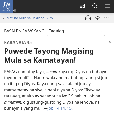
JW.ORG
Mag-
log
Baguhin
Maghana
IPA
In
ang
sa
AN
Matuto Mula sa Dakilang Guro
(may
wika
JW.ORG
ME
bubukas
ng
BASAHIN SA WIKANG
na
site
bagong
KABANATA 35
window)
Puwede Tayong Magising
Mula sa Kamatayan!
KAPAG namatay tayo,
iibigin
kaya ng Diyos na buhayin
tayong muli?​— Naniniwala ang mabuting taong si Job
na ibig ng Diyos. Kaya nang sa akala ni Job ay
mamamatay na siya, sinabi niya sa Diyos: “Ikaw ay
tatawag, at ako ay sasagot sa iyo.” Sinabi ni Job na
mimithiin,
o gustung-gusto ng Diyos na Jehova, na
buhayin siyang muli.​—
Job 14:14, 15
.