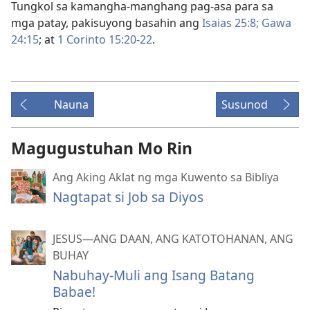
Tungkol sa kamangha-manghang pag-asa para sa
mga patay, pakisuyong basahin ang
Isaias 25:8;
Gawa
24:15
; at
1 Corinto 15:20-22
.
Nauna
Susunod
Magugustuhan Mo Rin
Ang Aking Aklat ng mga Kuwento sa Bibliya
Nagtapat si Job sa Diyos
JESUS—ANG DAAN, ANG KATOTOHANAN, ANG
BUHAY
Nabuhay-Muli ang Isang Batang
Babae!