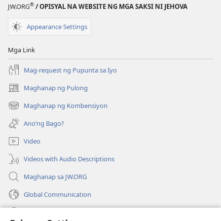
®
JW.ORG
/ OPISYAL NA WEBSITE NG MGA SAKSI NI JEHOVA
Appearance Settings
Mga Link
Mag-request ng Pupunta sa Iyo
Maghanap ng Pulong
(may
bubukas
Maghanap ng Kombensiyon
(may
na
bubukas
bagong
Ano’ng Bago?
na
window)
bagong
Video
window)
Videos with Audio Descriptions
Maghanap sa JW.ORG
Global Communication
Help