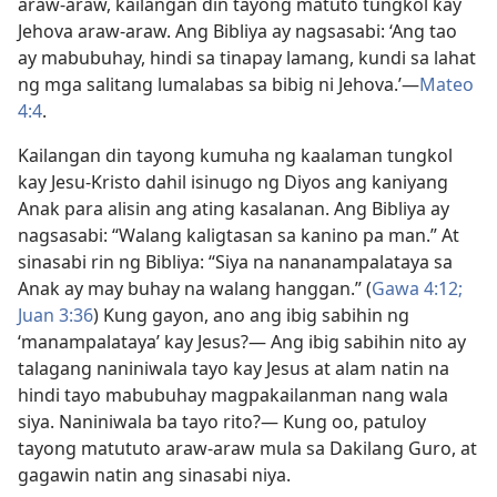
araw-araw, kailangan din tayong matuto tungkol kay
Jehova araw-araw. Ang Bibliya ay nagsasabi: ‘Ang tao
ay mabubuhay, hindi sa tinapay lamang, kundi sa lahat
ng mga salitang lumalabas sa bibig ni Jehova.’​—
Mateo
4:4
.
Kailangan din tayong kumuha ng kaalaman tungkol
kay Jesu-Kristo dahil isinugo ng Diyos ang kaniyang
Anak para alisin ang ating kasalanan. Ang Bibliya ay
nagsasabi: “Walang kaligtasan sa kanino pa man.” At
sinasabi rin ng Bibliya: “Siya na nananampalataya sa
Anak ay may buhay na walang hanggan.” (
Gawa 4:12;
Juan 3:36
) Kung gayon, ano ang ibig sabihin ng
‘manampalataya’ kay Jesus?​— Ang ibig sabihin nito ay
talagang naniniwala tayo kay Jesus at alam natin na
hindi tayo mabubuhay magpakailanman nang wala
siya. Naniniwala ba tayo rito?​— Kung oo, patuloy
tayong matututo araw-araw mula sa Dakilang Guro, at
gagawin natin ang sinasabi niya.