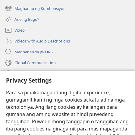
(may
bubukas
Maghanap ng Kombensiyon
(may
na
bubukas
bagong
Ano’ng Bago?
na
window)
bagong
Video
window)
Videos with Audio Descriptions
Maghanap sa JW.ORG
Global Communication
Help
Privacy Settings
Donasyon
(may
Para sa pinakamagandang digital experience,
bubukas
gumagamit kami ng mga cookies at katulad na mga
na
Watchtower ONLINE LIBRARY™
teknolohiya. Ang ilang cookies ay kailangan para
(may
bagong
gumana ang aming website at hindi puwedeng
bubukas
window)
®
JW Hub
na
tanggihan. Puwede mong tanggapin o tanggihan ang
(may
bagong
bubukas
iba pang cookies na ginagamit para mas mapaganda
window)
®
JW Library
na