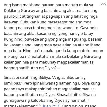
Ang isang mabisang paraan para matuto mula sa
Dakilang Guro ay ang basahin ang aklat na ito nang
paulit-ulit at tingnan at pag-isipan ang lahat ng mga
larawan. Subukan kung masasagot mo ang mga
tanong na nasa tabi ng mga larawang ito. Gayundin,
basahin ang aklat kasama ng iyong nanay o tatay.
Kung hindi puwede ang iyong mga magulang, basahin
ito kasama ang ibang mga nasa edad na at ang ibang
mga bata. Hindi ba’t napakaganda kung matutulungan
mo ang iba na matutuhan mula sa Dakilang Guro ang
kailangan nila para mabuhay magpakailanman sa
bagong sanlibutan ng Diyos?​—
Sinasabi sa atin ng Bibliya: “Ang sanlibutan ay
lumilipas.” Pero ipinaliliwanag naman ng Bibliya kung
paano tayo makapaninirahan magpakailanman sa
bagong sanlibutan ng Diyos. Sinasabi nito: “Siya na
gumagawa ng kalooban ng Diyos ay nananatili
magpakailanman.” (
1 Juan 2:17
) Kung gayon, paano