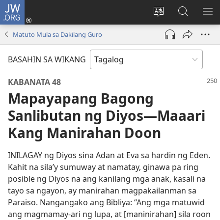
JW.ORG
Mag-
log
Baguhin
Maghana
IPA
In
ang
sa
AN
Matuto Mula sa Dakilang Guro
(may
wika
JW.ORG
ME
bubukas
ng
BASAHIN SA WIKANG
na
site
bagong
KABANATA 48
window)
Mapayapang Bagong
Sanlibutan ng Diyos—Maaari
Kang Manirahan Doon
INILAGAY ng Diyos sina Adan at Eva sa hardin ng Eden.
Kahit na sila’y sumuway at namatay, ginawa pa ring
posible ng Diyos na ang kanilang mga anak, kasali na
tayo sa ngayon, ay manirahan magpakailanman sa
Paraiso. Nangangako ang Bibliya: “Ang mga matuwid
ang magmamay-ari ng lupa, at [maninirahan] sila roon