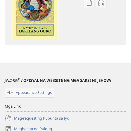
Opsiyon
Opsiyon
sa
sa
pagda-
pagda-
download
download
ng
ng
publikasyon
audio
Matuto
Matuto
Mula
Mula
sa
sa
Dakilang
Dakilang
Guro
Guro
®
JW.ORG
/ OPISYAL NA WEBSITE NG MGA SAKSI NI JEHOVA
Appearance Settings
Mga Link
Mag-request ng Pupunta sa Iyo
Maghanap ng Pulong