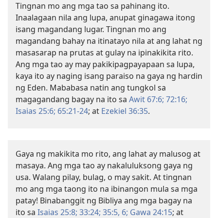
Tingnan mo ang mga tao sa pahinang ito.
Inaalagaan nila ang lupa, anupat ginagawa itong
isang magandang lugar. Tingnan mo ang
magandang bahay na itinatayo nila at ang lahat ng
masasarap na prutas at gulay na ipinakikita rito.
Ang mga tao ay may pakikipagpayapaan sa lupa,
kaya ito ay naging isang paraiso na gaya ng hardin
ng Eden. Mababasa natin ang tungkol sa
magagandang bagay na ito sa
Awit 67:6;
72:16;
Isaias 25:6;
65:21-24
; at
Ezekiel 36:35
.
Gaya ng makikita mo rito, ang lahat ay malusog at
masaya. Ang mga tao ay nakaluluksong gaya ng
usa. Walang pilay, bulag, o may sakit. At tingnan
mo ang mga taong ito na ibinangon mula sa mga
patay! Binabanggit ng Bibliya ang mga bagay na
ito sa
Isaias 25:8;
33:24;
35:​5, 6;
Gawa 24:15
; at