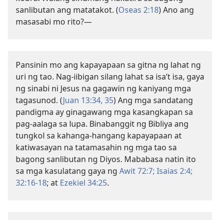
sanlibutan ang matatakot. (
Oseas 2:18
) Ano ang
masasabi mo rito?​—
Pansinin mo ang kapayapaan sa gitna ng lahat ng
uri ng tao. Nag-iibigan silang lahat sa isa’t isa, gaya
ng sinabi ni Jesus na gagawin ng kaniyang mga
tagasunod. (
Juan 13:​34, 35
) Ang mga sandatang
pandigma ay ginagawang mga kasangkapan sa
pag-aalaga sa lupa. Binabanggit ng Bibliya ang
tungkol sa kahanga-hangang kapayapaan at
katiwasayan na tatamasahin ng mga tao sa
bagong sanlibutan ng Diyos. Mababasa natin ito
sa mga kasulatang gaya ng
Awit 72:7;
Isaias 2:4;
32:16-18
; at
Ezekiel 34:25
.