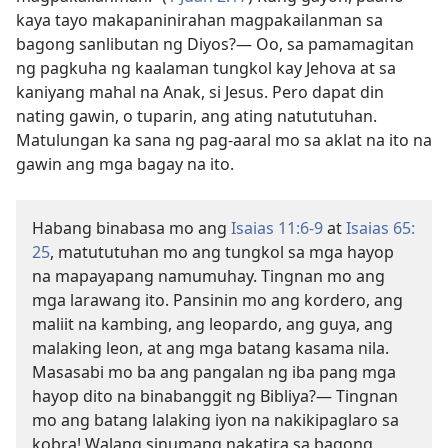
kaya tayo makapaninirahan magpakailanman sa
bagong sanlibutan ng Diyos?​— Oo, sa pamamagitan
ng pagkuha ng kaalaman tungkol kay Jehova at sa
kaniyang mahal na Anak, si Jesus. Pero dapat din
nating gawin, o tuparin, ang ating natututuhan.
Matulungan ka sana ng pag-aaral mo sa aklat na ito na
gawin ang mga bagay na ito.
Habang binabasa mo ang
Isaias 11:6-9
at
Isaias 65:​
25
, matututuhan mo ang tungkol sa mga hayop
na mapayapang namumuhay. Tingnan mo ang
mga larawang ito. Pansinin mo ang kordero, ang
maliit na kambing, ang leopardo, ang guya, ang
malaking leon, at ang mga batang kasama nila.
Masasabi mo ba ang pangalan ng iba pang mga
hayop dito na binabanggit ng Bibliya?​— Tingnan
mo ang batang lalaking iyon na nakikipaglaro sa
kobra! Walang sinumang nakatira sa bagong