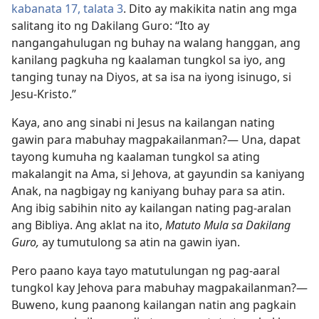
kabanata 17, talata 3
. Dito ay makikita natin ang mga
salitang ito ng Dakilang Guro: “Ito ay
nangangahulugan ng buhay na walang hanggan, ang
kanilang pagkuha ng kaalaman tungkol sa iyo, ang
tanging tunay na Diyos, at sa isa na iyong isinugo, si
Jesu-Kristo.”
Kaya, ano ang sinabi ni Jesus na kailangan nating
gawin para mabuhay magpakailanman?​— Una, dapat
tayong kumuha ng kaalaman tungkol sa ating
makalangit na Ama, si Jehova, at gayundin sa kaniyang
Anak, na nagbigay ng kaniyang buhay para sa atin.
Ang ibig sabihin nito ay kailangan nating pag-aralan
ang Bibliya. Ang aklat na ito,
Matuto Mula sa Dakilang
Guro,
ay tumutulong sa atin na gawin iyan.
Pero paano kaya tayo matutulungan ng pag-aaral
tungkol kay Jehova para mabuhay magpakailanman?​—
Buweno, kung paanong kailangan natin ang pagkain