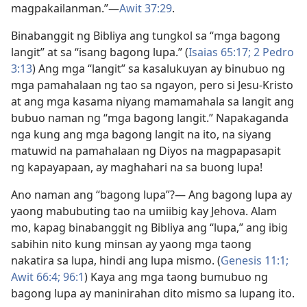
magpakailanman.”​—
Awit 37:29
.
Binabanggit ng Bibliya ang tungkol sa “mga bagong
langit” at sa “isang bagong lupa.” (
Isaias 65:17;
2 Pedro
3:13
) Ang mga “langit” sa kasalukuyan ay binubuo ng
mga pamahalaan ng tao sa ngayon, pero si Jesu-Kristo
at ang mga kasama niyang mamamahala sa langit ang
bubuo naman ng “mga bagong langit.” Napakaganda
nga kung ang mga bagong langit na ito, na siyang
matuwid na pamahalaan ng Diyos na magpapasapit
ng kapayapaan, ay maghahari na sa buong lupa!
Ano naman ang “bagong lupa”?​— Ang bagong lupa ay
yaong mabubuting tao na umiibig kay Jehova. Alam
mo, kapag binabanggit ng Bibliya ang “lupa,” ang ibig
sabihin nito kung minsan ay yaong mga taong
nakatira sa lupa, hindi ang lupa mismo. (
Genesis 11:1;
Awit 66:4;
96:1
) Kaya ang mga taong bumubuo ng
bagong lupa ay maninirahan dito mismo sa lupang ito.