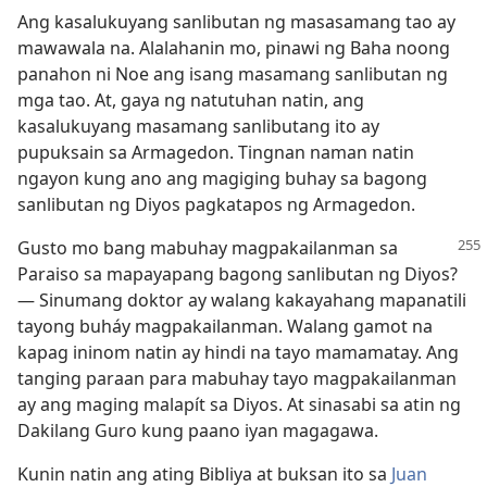
Ang kasalukuyang sanlibutan ng masasamang tao ay
mawawala na. Alalahanin mo, pinawi ng Baha noong
panahon ni Noe ang isang masamang sanlibutan ng
mga tao. At, gaya ng natutuhan natin, ang
kasalukuyang masamang sanlibutang ito ay
pupuksain sa Armagedon. Tingnan naman natin
ngayon kung ano ang magiging buhay sa bagong
sanlibutan ng Diyos pagkatapos ng Armagedon.
Gusto mo bang mabuhay magpakailanman sa
Paraiso sa mapayapang bagong sanlibutan ng Diyos?​
— Sinumang doktor ay walang kakayahang mapanatili
tayong buháy magpakailanman. Walang gamot na
kapag ininom natin ay hindi na tayo mamamatay. Ang
tanging paraan para mabuhay tayo magpakailanman
ay ang maging malapít sa Diyos. At sinasabi sa atin ng
Dakilang Guro kung paano iyan magagawa.
Kunin natin ang ating Bibliya at buksan ito sa
Juan