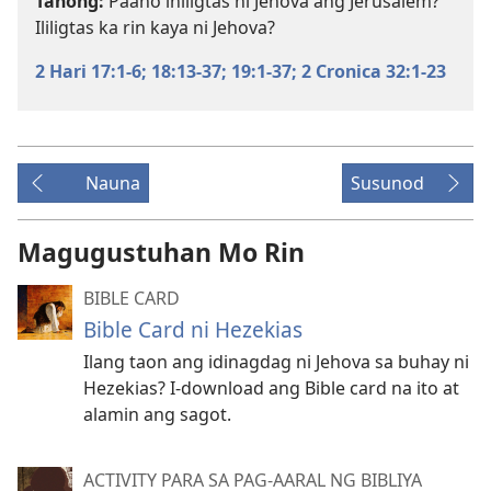
Tanong:
Paano iniligtas ni Jehova ang Jerusalem?
Ililigtas ka rin kaya ni Jehova?
2 Hari 17:1-6;
18:13-37;
19:1-37;
2 Cronica 32:1-23
Nauna
Susunod
Magugustuhan Mo Rin
BIBLE CARD
Bible Card ni Hezekias
Ilang taon ang idinagdag ni Jehova sa buhay ni
Hezekias? I-download ang Bible card na ito at
alamin ang sagot.
ACTIVITY PARA SA PAG-AARAL NG BIBLIYA