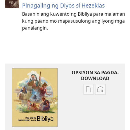
Pinagaling ng Diyos si Hezekias
Basahin ang kuwento ng Bibliya para malaman
kung paano mo mapasusulong ang iyong mga
panalangin.
OPSIYON SA PAGDA-
DOWNLOAD
Opsiyon
Opsiyon
sa
sa
pagda-
pagda-
download
download
ng
ng
publikasyon
audio