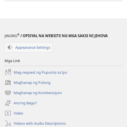
Mga
Mga
Aral
Aral
na
na
Matututuhan
Matututuhan
Mo
Mo
®
JW.ORG
/ OPISYAL NA WEBSITE NG MGA SAKSI NI JEHOVA
sa
sa
Bibliya
Bibliya
Appearance Settings
Mga Link
Mag-request ng Pupunta sa Iyo
Maghanap ng Pulong
(may
bubukas
Maghanap ng Kombensiyon
(may
na
bubukas
bagong
Ano’ng Bago?
na
window)
bagong
Video
window)
Videos with Audio Descriptions