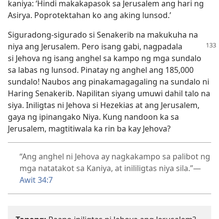
kaniya: ‘Hindi makakapasok sa Jerusalem ang hari ng
Asirya. Poprotektahan ko ang aking lunsod.’
Siguradong-sigurado si Senakerib na makukuha na
niya ang Jerusalem. Pero isang gabi, nagpadala
si Jehova ng isang anghel sa kampo ng mga sundalo
sa labas ng lunsod. Pinatay ng anghel ang 185,000
sundalo! Naubos ang pinakamagagaling na sundalo ni
Haring Senakerib. Napilitan siyang umuwi dahil talo na
siya. Iniligtas ni Jehova si Hezekias at ang Jerusalem,
gaya ng ipinangako Niya. Kung nandoon ka sa
Jerusalem, magtitiwala ka rin ba kay Jehova?
“Ang anghel ni Jehova ay nagkakampo sa palibot ng
mga natatakot sa Kaniya, at inililigtas niya sila.”​—
Awit 34:7