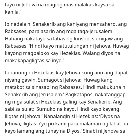
tayo ni Jehova na maging mas malakas kaysa sa
kanila.’
Ipinadala ni Senakerib ang kaniyang mensahero, ang
Rabsases, para asarin ang mga taga-Jerusalem.
Habang nakatayo sa labas ng lunsod, sumigaw ang
Rabsases: ‘Hindi kayo matutulungan ni Jehova. Huwag
kayong magpaloko kay Hezekias. Walang diyos na
makakapagligtas sa inyo.’
Itinanong ni Hezekias kay Jehova kung ano ang dapat
niyang gawin. Sumagot si Jehova: ‘Huwag kang
matakot sa sinasabi ng Rabsases. Hindi makukuha ni
Senakerib ang Jerusalem.’ Pagkatapos, nakatanggap
ng mga sulat si Hezekias galing kay Senakerib. Ang
sabi sa sulat: ‘Sumuko na kayo. Hindi kayo kayang
iligtas ni Jehova.’ Nanalangin si Hezekias: ‘Diyos na
Jehova, iligtas n’yo po kami para malaman ng lahat na
kayo lamang ang tunay na Diyos.’ Sinabi ni Jehova sa