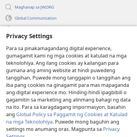
Maghanap sa JW.ORG
Global Communication
Help
Privacy Settings
Donasyon
(may
Para sa pinakamagandang digital experience,
bubukas
gumagamit kami ng mga cookies at katulad na mga
na
Watchtower ONLINE LIBRARY™
teknolohiya. Ang ilang cookies ay kailangan para
(may
bagong
gumana ang aming website at hindi puwedeng
bubukas
window)
®
JW Hub
na
tanggihan. Puwede mong tanggapin o tanggihan ang
(may
bagong
bubukas
iba pang cookies na ginagamit para mas mapaganda
window)
®
JW Library
na
ang digital experience mo. Hinding-hindi ipagbibili o
bagong
gagamitin sa marketing ang alinmang bahagi ng data
window)
®
Watchtower Library
na ito. Para sa karagdagang impormasyon, basahin
ang
Global Policy sa Paggamit ng Cookies at Katulad
na mga Teknolohiya
. Puwede mong baguhin ang
settings mo anumang oras. Magpunta sa
Privacy
Copyright
© 2026 Watch Tower Bible and Tract Society of Pennsylvania.
Settings
.