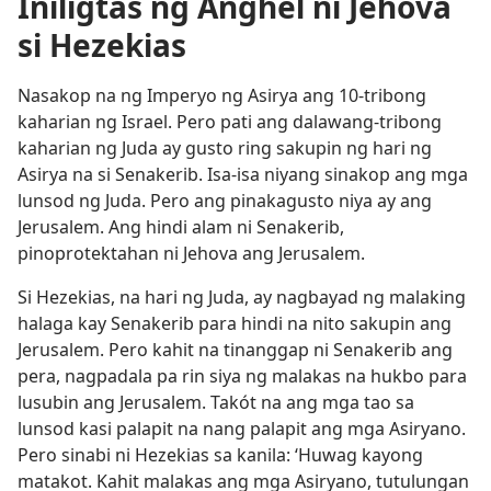
Iniligtas ng Anghel ni Jehova
si Hezekias
Nasakop na ng Imperyo ng Asirya ang 10-tribong
kaharian ng Israel. Pero pati ang dalawang-tribong
kaharian ng Juda ay gusto ring sakupin ng hari ng
Asirya na si Senakerib. Isa-isa niyang sinakop ang mga
lunsod ng Juda. Pero ang pinakagusto niya ay ang
Jerusalem. Ang hindi alam ni Senakerib,
pinoprotektahan ni Jehova ang Jerusalem.
Si Hezekias, na hari ng Juda, ay nagbayad ng malaking
halaga kay Senakerib para hindi na nito sakupin ang
Jerusalem. Pero kahit na tinanggap ni Senakerib ang
pera, nagpadala pa rin siya ng malakas na hukbo para
lusubin ang Jerusalem. Takót na ang mga tao sa
lunsod kasi palapit na nang palapit ang mga Asiryano.
Pero sinabi ni Hezekias sa kanila: ‘Huwag kayong
matakot. Kahit malakas ang mga Asiryano, tutulungan