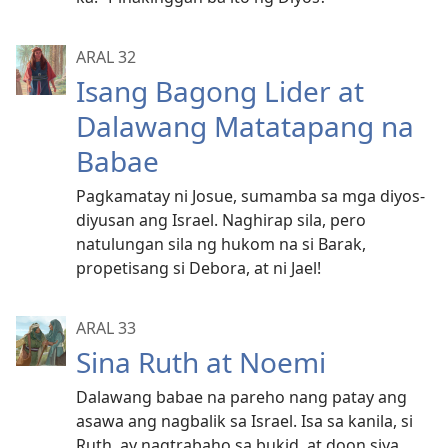
ARAL 32
Isang Bagong Lider at
Dalawang Matatapang na
Babae
Pagkamatay ni Josue, sumamba sa mga diyos-
diyusan ang Israel. Naghirap sila, pero
natulungan sila ng hukom na si Barak,
propetisang si Debora, at ni Jael!
ARAL 33
Sina Ruth at Noemi
Dalawang babae na pareho nang patay ang
asawa ang nagbalik sa Israel. Isa sa kanila, si
Ruth, ay nagtrabaho sa bukid, at doon siya