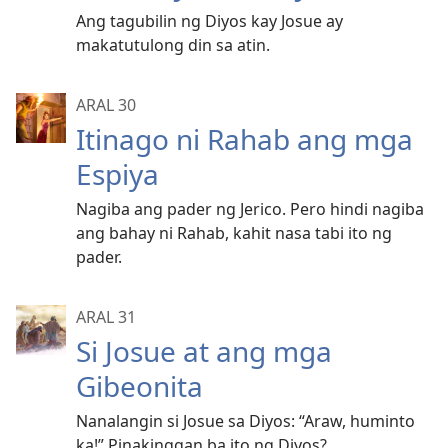
Ang tagubilin ng Diyos kay Josue ay
makatutulong din sa atin.
ARAL 30
Itinago ni Rahab ang mga
Espiya
Nagiba ang pader ng Jerico. Pero hindi nagiba
ang bahay ni Rahab, kahit nasa tabi ito ng
pader.
ARAL 31
Si Josue at ang mga
Gibeonita
Nanalangin si Josue sa Diyos: “Araw, huminto
ka!” Pinakinggan ba ito ng Diyos?