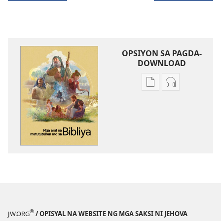
OPSIYON SA PAGDA-
DOWNLOAD
Opsiyon
Opsiyon
sa
sa
pagda-
pagda-
download
download
ng
ng
publikasyon
audio
Mga
Mga
Aral
Aral
na
na
Matututuhan
Matututuhan
Mo
Mo
®
JW.ORG
/ OPISYAL NA WEBSITE NG MGA SAKSI NI JEHOVA
sa
sa