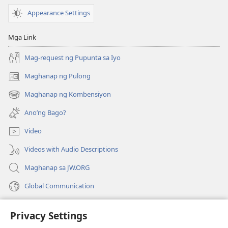
Bibliya
Bibliya
Appearance Settings
Mga Link
Mag-request ng Pupunta sa Iyo
Maghanap ng Pulong
(may
bubukas
Maghanap ng Kombensiyon
(may
na
bubukas
bagong
Ano’ng Bago?
na
window)
bagong
Video
window)
Videos with Audio Descriptions
Maghanap sa JW.ORG
Global Communication
Help
Privacy Settings