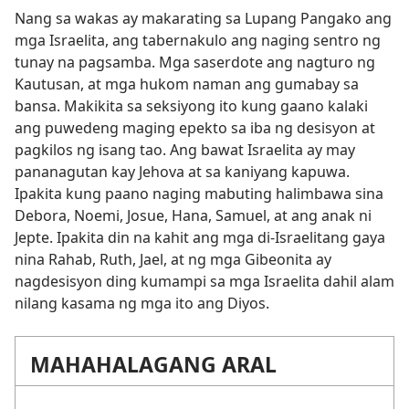
Nang sa wakas ay makarating sa Lupang Pangako ang
mga Israelita, ang tabernakulo ang naging sentro ng
tunay na pagsamba. Mga saserdote ang nagturo ng
Kautusan, at mga hukom naman ang gumabay sa
bansa. Makikita sa seksiyong ito kung gaano kalaki
ang puwedeng maging epekto sa iba ng desisyon at
pagkilos ng isang tao. Ang bawat Israelita ay may
pananagutan kay Jehova at sa kaniyang kapuwa.
Ipakita kung paano naging mabuting halimbawa sina
Debora, Noemi, Josue, Hana, Samuel, at ang anak ni
Jepte. Ipakita din na kahit ang mga di-Israelitang gaya
nina Rahab, Ruth, Jael, at ng mga Gibeonita ay
nagdesisyon ding kumampi sa mga Israelita dahil alam
nilang kasama ng mga ito ang Diyos.
MAHAHALAGANG ARAL