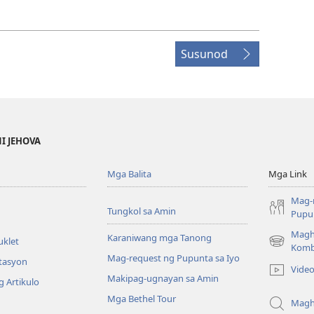
Susunod
NI JEHOVA
Mga Balita
Mga Link
Mag-
Tungkol sa Amin
Pupun
Magh
Karaniwang mga Tanong
uklet
(may
Komb
Mag-request ng Pupunta sa Iyo
bubukas
itasyon
Vide
na
Makipag-ugnayan sa Amin
 Artikulo
bagong
Mga Bethel Tour
window)
Magh