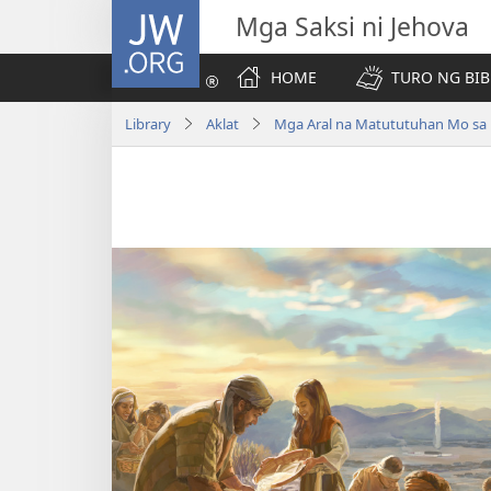
JW.ORG
Mga Saksi ni Jehova
HOME
TURO NG BIB
Library
Aklat
Mga Aral na Matututuhan Mo sa B