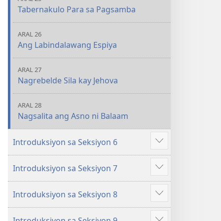
Tabernakulo Para sa Pagsamba
ARAL 26
Ang Labindalawang Espiya
ARAL 27
Nagrebelde Sila kay Jehova
ARAL 28
Nagsalita ang Asno ni Balaam
Introduksiyon sa Seksiyon 6
Ipakita
ang
Introduksiyon sa Seksiyon 7
iba
Ipakita
pa
ang
Introduksiyon sa Seksiyon 8
iba
Ipakita
pa
ang
Introduksiyon sa Seksiyon 9