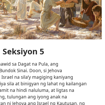
 Seksiyon 5
wid sa Dagat na Pula, ang
 Bundok Sinai. Doon, si Jehova
 Israel na sila’y magiging kaniyang
ya sila at binigyan ng lahat ng kailangan
it na hindi naluluma, at ligtas na
ng, tulungan ang iyong anak na
an ni Jehova ang Israel ng Kautusan, ng