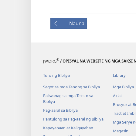
Nauna
®
JW.ORG
/ OPISYAL NA WEBSITE NG MGA SAKSI 
Turo ng Bibliya
Library
Sagot sa mga Tanong sa Bibliya
Mga Bibliya
Paliwanag sa mga Teksto sa
Aklat
Bibliya
Brosyur at B
Pag-aaral sa Bibliya
Tract at Imb
Pantulong sa Pag-aaral ng Bibliya
Mga Serye ng
Kapayapaan at Kaligayahan
Magasin