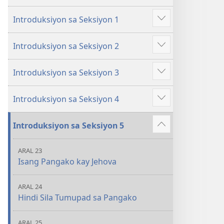
na
na
Introduksiyon sa Seksiyon 1
Matututuhan
Matututuhan
Ipakita
Mo
Mo
ang
Introduksiyon sa Seksiyon 2
sa
sa
iba
Ipakita
Bibliya
Bibliya
pa
ang
Introduksiyon sa Seksiyon 3
iba
Ipakita
pa
ang
Introduksiyon sa Seksiyon 4
iba
Ipakita
pa
ang
Introduksiyon sa Seksiyon 5
iba
Ipakita
pa
ang
ARAL 23
iba
Isang Pangako kay Jehova
pa
ARAL 24
Hindi Sila Tumupad sa Pangako
ARAL 25