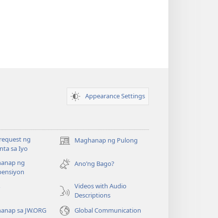
Appearance Settings
request ng
Maghanap ng Pulong
(may
ta sa Iyo
bubukas
anap ng
na
Ano’ng Bago?
ensiyon
bagong
window)
Videos with Audio
o
Descriptions
anap sa JW.ORG
Global Communication