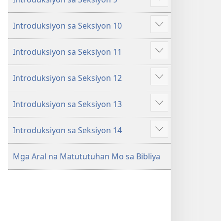
iba
Ipakita
pa
ang
Introduksiyon sa Seksiyon 10
iba
Ipakita
pa
ang
Introduksiyon sa Seksiyon 11
iba
Ipakita
pa
ang
Introduksiyon sa Seksiyon 12
iba
Ipakita
pa
ang
Introduksiyon sa Seksiyon 13
iba
Ipakita
pa
ang
Introduksiyon sa Seksiyon 14
iba
Ipakita
pa
ang
Mga Aral na Matututuhan Mo sa Bibliya
iba
pa