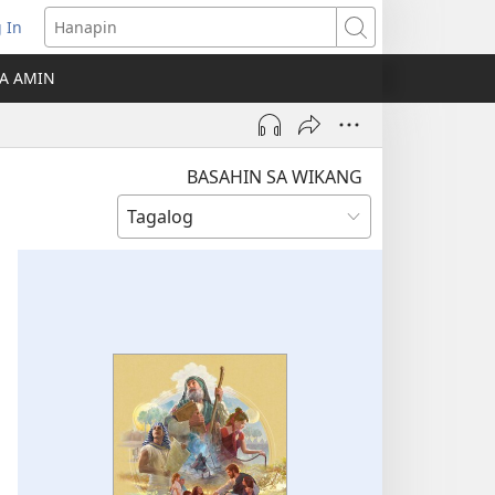
 In
Hanapin
ukas
A AMIN
ong
ow)
BASAHIN SA WIKANG