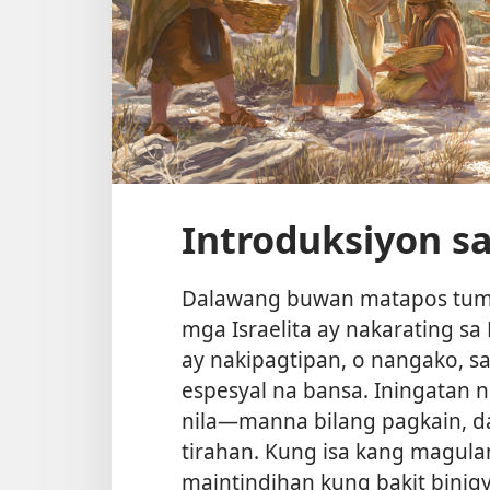
Introduksiyon sa
Dalawang buwan matapos tuma
mga Israelita ay nakarating sa
ay nakipagtipan, o nangako, sa
espesyal na bansa. Iningatan ni
nila—manna bilang pagkain, dam
tirahan. Kung isa kang magula
maintindihan kung bakit binigy