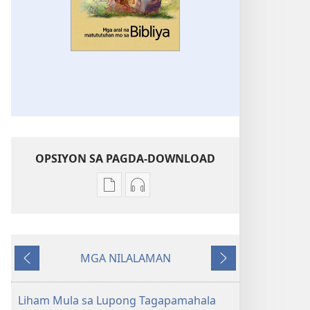
OPSIYON SA PAGDA-DOWNLOAD
Opsiyon
Opsiyon
sa
sa
pagda-
pagda-
download
download
MGA NILALAMAN
ng
ng
Nauna
Susunod
publikasyon
audio
Mga
Mga
Liham Mula sa Lupong Tagapamahala
Aral
Aral