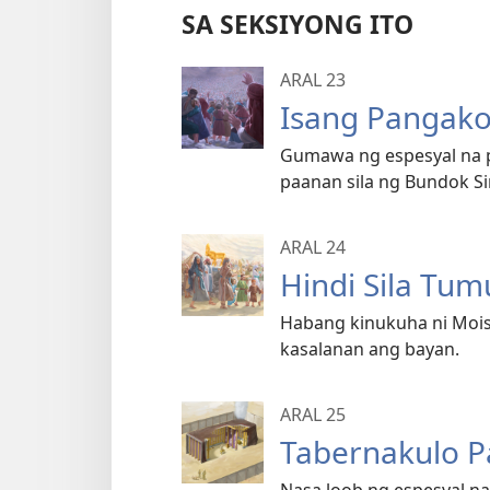
SA SEKSIYONG ITO
ARAL 23
Isang Pangako
Gumawa ng espesyal na p
paanan sila ng Bundok Si
ARAL 24
Hindi Sila Tu
Habang kinukuha ni Mo
kasalanan ang bayan.
ARAL 25
Tabernakulo P
Nasa loob ng espesyal na