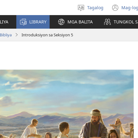
Tagalog
Mag-log
Pumili
(may
ng
bub
LIYA
LIBRARY
MGA BALITA
TUNGKOL S
wika
na
bag
ibliya
Introduksiyon sa Seksiyon 5
wind