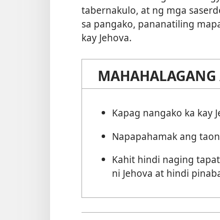
tabernakulo, at ng mga saserd
sa pangako, pananatiling map
kay Jehova.
MAHAHALAGANG 
Kapag nangako ka kay J
Napapahamak ang taong 
Kahit hindi naging tapat
ni Jehova at hindi pina