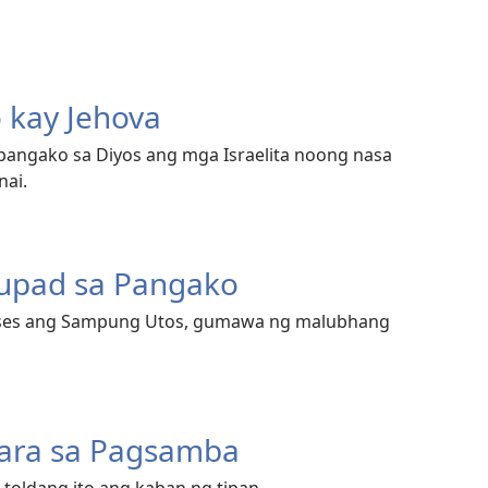
 kay Jehova
angako sa Diyos ang mga Israelita noong nasa
nai.
mupad sa Pangako
ises ang Sampung Utos, gumawa ng malubhang
ara sa Pagsamba
 toldang ito ang kaban ng tipan.