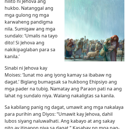
nilito ni Jehova ang
hukbo. Natanggal ang
mga gulong ng mga
karwaheng pandigma
nila. Sumigaw ang mga
sundalo: ‘Umalis na tayo
dito! Si Jehova ang
nakikipaglaban para sa
kanila.’
Sinabi ni Jehova kay
Moises: ‘Iunat mo ang iyong kamay sa ibabaw ng
dagat.’ Biglang bumagsak sa hukbong Ehipsiyo ang
mga pader na tubig. Namatay ang Paraon pati na ang
lahat ng sundalo niya. Walang nakaligtas sa kanila.
Sa kabilang panig ng dagat, umawit ang mga nakalaya
para purihin ang Diyos: “Umawit kay Jehova, dahil
lubos siyang naluwalhati. Ang kabayo at ang sakay
nito ay itinapon niya sa dagat.” Kasabay ng mga nag-