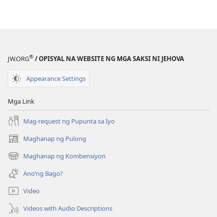
Mga
Mga
Aral
Aral
na
na
Matututuhan
Matututuhan
Mo
Mo
®
JW.ORG
/ OPISYAL NA WEBSITE NG MGA SAKSI NI JEHOVA
sa
sa
Bibliya
Bibliya
Appearance Settings
Mga Link
Mag-request ng Pupunta sa Iyo
Maghanap ng Pulong
(may
bubukas
Maghanap ng Kombensiyon
(may
na
bubukas
bagong
Ano’ng Bago?
na
window)
bagong
Video
window)
Videos with Audio Descriptions