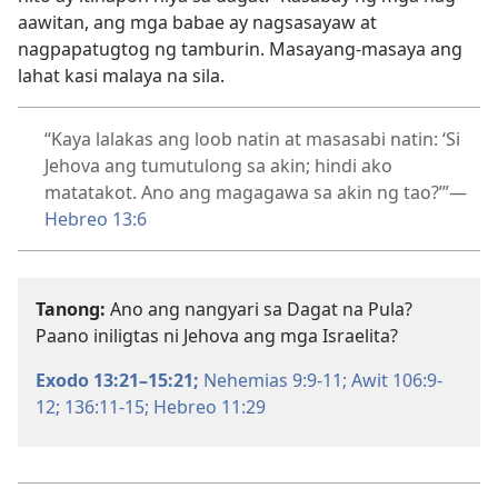
aawitan, ang mga babae ay nagsasayaw at
nagpapatugtog ng tamburin. Masayang-masaya ang
lahat kasi malaya na sila.
“Kaya lalakas ang loob natin at masasabi natin: ‘Si
Jehova ang tumutulong sa akin; hindi ako
matatakot. Ano ang magagawa sa akin ng tao?’”—
Hebreo 13:6
Tanong:
Ano ang nangyari sa Dagat na Pula?
Paano iniligtas ni Jehova ang mga Israelita?
Exodo 13:21–15:21;
Nehemias 9:9-11;
Awit 106:9-
12;
136:11-15;
Hebreo 11:29