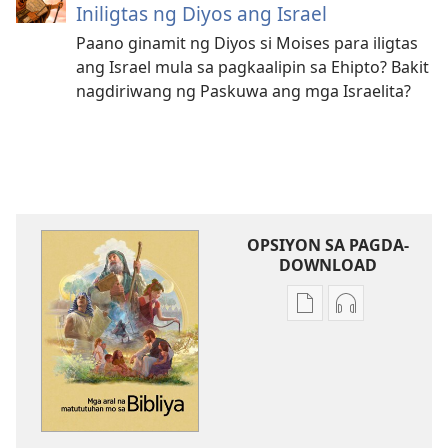
Iniligtas ng Diyos ang Israel
Paano ginamit ng Diyos si Moises para iligtas
ang Israel mula sa pagkaalipin sa Ehipto? Bakit
nagdiriwang ng Paskuwa ang mga Israelita?
OPSIYON SA PAGDA-
DOWNLOAD
Opsiyon
Opsiyon
sa
sa
pagda-
pagda-
download
download
ng
ng
publikasyon
audio