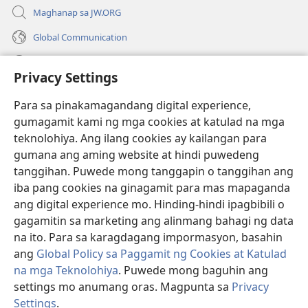
Maghanap sa JW.ORG
Global Communication
Help
Privacy Settings
Donasyon
(may
Para sa pinakamagandang digital experience,
bubukas
gumagamit kami ng mga cookies at katulad na mga
na
Watchtower ONLINE LIBRARY™
teknolohiya. Ang ilang cookies ay kailangan para
(may
bagong
gumana ang aming website at hindi puwedeng
bubukas
window)
®
JW Hub
na
tanggihan. Puwede mong tanggapin o tanggihan ang
(may
bagong
bubukas
iba pang cookies na ginagamit para mas mapaganda
window)
®
JW Library
na
ang digital experience mo. Hinding-hindi ipagbibili o
bagong
gagamitin sa marketing ang alinmang bahagi ng data
window)
®
Watchtower Library
na ito. Para sa karagdagang impormasyon, basahin
ang
Global Policy sa Paggamit ng Cookies at Katulad
na mga Teknolohiya
. Puwede mong baguhin ang
settings mo anumang oras. Magpunta sa
Privacy
Copyright
© 2026 Watch Tower Bible and Tract Society of Pennsylvania.
Settings
.