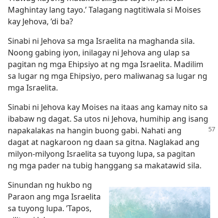
Maghintay lang tayo.’ Talagang nagtitiwala si Moises
kay Jehova, ’di ba?
Sinabi ni Jehova sa mga Israelita na maghanda sila.
Noong gabing iyon, inilagay ni Jehova ang ulap sa
pagitan ng mga Ehipsiyo at ng mga Israelita. Madilim
sa lugar ng mga Ehipsiyo, pero maliwanag sa lugar ng
mga Israelita.
Sinabi ni Jehova kay Moises na itaas ang kamay nito sa
ibabaw ng dagat. Sa utos ni Jehova, humihip ang isang
napakalakas na hangin
buong gabi. Nahati ang
dagat at nagkaroon ng daan sa gitna. Naglakad ang
milyon-milyong Israelita sa tuyong lupa, sa pagitan
ng mga pader na tubig hanggang sa makatawid sila.
Sinundan ng hukbo ng
Paraon ang mga Israelita
sa tuyong lupa. ’Tapos,