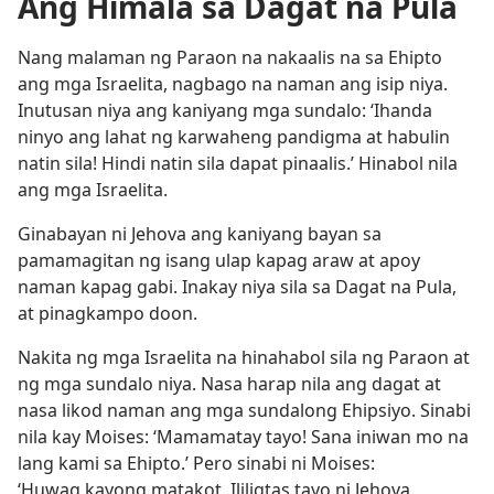
Ang Himala sa Dagat na Pula
Nang malaman ng Paraon na nakaalis na sa Ehipto
ang mga Israelita, nagbago na naman ang isip niya.
Inutusan niya ang kaniyang mga sundalo: ‘Ihanda
ninyo ang lahat ng karwaheng pandigma at habulin
natin sila! Hindi natin sila dapat pinaalis.’ Hinabol nila
ang mga Israelita.
Ginabayan ni Jehova ang kaniyang bayan sa
pamamagitan ng isang ulap kapag araw at apoy
naman kapag gabi. Inakay niya sila sa Dagat na Pula,
at pinagkampo doon.
Nakita ng mga Israelita na hinahabol sila ng Paraon at
ng mga sundalo niya. Nasa harap nila ang dagat at
nasa likod naman ang mga sundalong Ehipsiyo. Sinabi
nila kay Moises: ‘Mamamatay tayo! Sana iniwan mo na
lang kami sa Ehipto.’ Pero sinabi ni Moises:
‘Huwag kayong matakot. Ililigtas tayo ni Jehova.