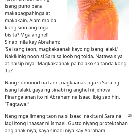
isang puno para
makapagpahinga at
makakain. Alam mo ba
kung sino ang mga
bisita? Mga anghel!
Sinabi nila kay Abraham:
‘Sa isang taon, magkakaanak kayo ng isang lalaki.’
Nakikinig noon si Sara sa loob ng tolda. Natawa siya
at naisip niya: ‘Magkakaanak pa ba ako sa tanda kong
’to?’
Nang sumunod na taon, nagkaanak nga si Sara ng
isang lalaki, gaya ng sinabi ng anghel ni Jehova.
Pinangalanan ito ni Abraham na Isaac, ibig sabihin,
“Pagtawa.”
Nang mga limang taon na si Isaac, nakita ni Sara na
lagi itong inaasar ni Ismael. Gusto niyang protektahan
ang anak niya, kaya sinabi niya kay Abraham