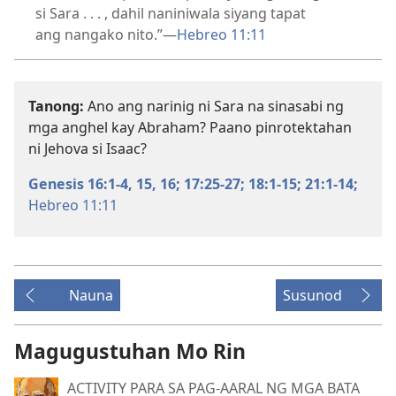
si Sara . . . , dahil naniniwala siyang tapat
ang nangako nito.”​—
Hebreo 11:11
Tanong:
Ano ang narinig ni Sara na sinasabi ng
mga anghel kay Abraham? Paano pinrotektahan
ni Jehova si Isaac?
Genesis 16:1-4,
15, 16;
17:25-27;
18:1-15;
21:1-14;
Hebreo 11:11
Nauna
Susunod
Magugustuhan Mo Rin
ACTIVITY PARA SA PAG-AARAL NG MGA BATA