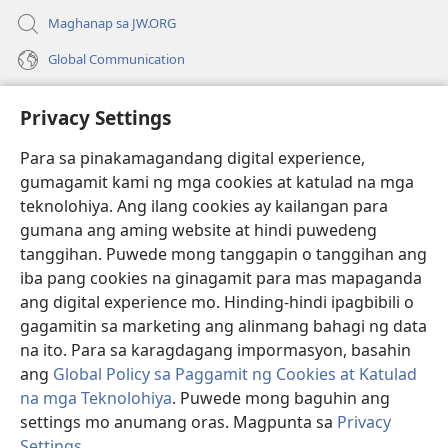
Maghanap sa JW.ORG
Global Communication
Help
Privacy Settings
Donasyon
(may
Para sa pinakamagandang digital experience,
bubukas
gumagamit kami ng mga cookies at katulad na mga
na
Watchtower ONLINE LIBRARY™
teknolohiya. Ang ilang cookies ay kailangan para
(may
bagong
gumana ang aming website at hindi puwedeng
bubukas
window)
®
JW Hub
na
tanggihan. Puwede mong tanggapin o tanggihan ang
(may
bagong
bubukas
iba pang cookies na ginagamit para mas mapaganda
window)
®
JW Library
na
ang digital experience mo. Hinding-hindi ipagbibili o
bagong
gagamitin sa marketing ang alinmang bahagi ng data
window)
®
Watchtower Library
na ito. Para sa karagdagang impormasyon, basahin
ang
Global Policy sa Paggamit ng Cookies at Katulad
na mga Teknolohiya
. Puwede mong baguhin ang
settings mo anumang oras. Magpunta sa
Privacy
Copyright
© 2026 Watch Tower Bible and Tract Society of Pennsylvania.
Settings
.