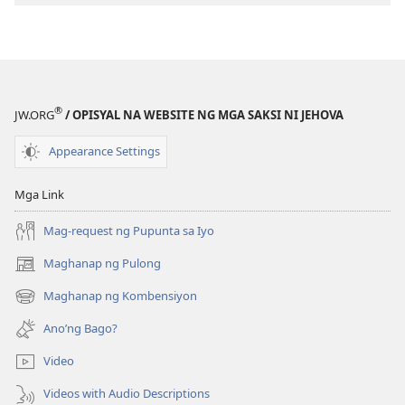
Mga
Mga
Aral
Aral
na
na
Matututuhan
Matututuhan
Mo
Mo
®
JW.ORG
/ OPISYAL NA WEBSITE NG MGA SAKSI NI JEHOVA
sa
sa
Bibliya
Bibliya
Appearance Settings
Mga Link
Mag-request ng Pupunta sa Iyo
Maghanap ng Pulong
(may
bubukas
Maghanap ng Kombensiyon
(may
na
bubukas
bagong
Ano’ng Bago?
na
window)
bagong
Video
window)
Videos with Audio Descriptions