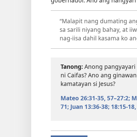
gobernador. Ano ang nangyari 
“Malapit nang dumating an
sa sarili niyang bahay, at i
nag-iisa dahil kasama ko a
Tanong:
Anong pangyayari 
ni Caifas? Ano ang ginawan
kamatayan si Jesus?
Mateo 26:31-35,
57–27:2;
M
71;
Juan 13:36-38;
18:15-18,