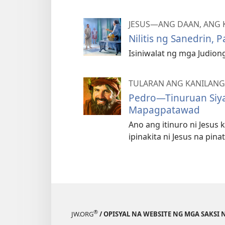
JESUS—ANG DAAN, ANG
Nilitis ng Sanedrin, 
Isiniwalat ng mga Judiong
TULARAN ANG KANILANG
Pedro—Tinuruan Siy
Mapagpatawad
Ano ang itinuro ni Jesus
ipinakita ni Jesus na pin
®
JW.ORG
/ OPISYAL NA WEBSITE NG MGA SAKSI 