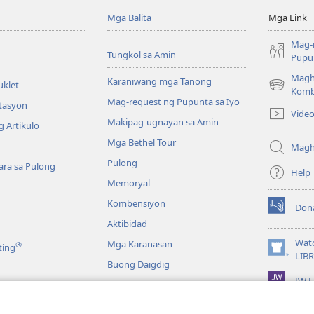
Mga Balita
Mga Link
Mag-
Tungkol sa Amin
Pupun
Magh
Karaniwang mga Tanong
uklet
(may
Komb
Mag-request ng Pupunta sa Iyo
bubukas
itasyon
Vide
na
Makipag-ugnayan sa Amin
 Artikulo
bagong
Mga Bethel Tour
window)
Magh
Pulong
ra sa Pulong
Help
Memoryal
Kombensiyon
Don
(may
Aktibidad
bubukas
na
Wat
Mga Karanasan
®
ting
bagong
(may
LIB
Buong Daigdig
window)
bubukas
JW L
na
bagong
a
window)