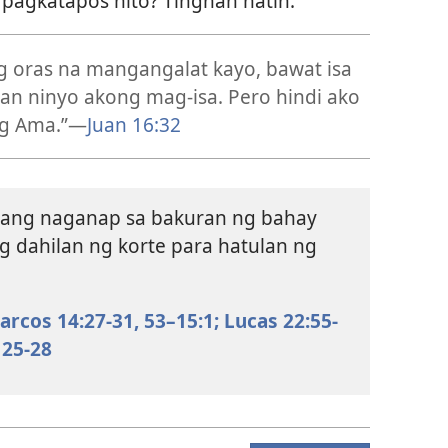
pagkatapos nito? Tingnan natin.
g oras na mangangalat kayo, bawat isa
iwan ninyo akong mag-isa. Pero hindi ako
ng Ama.”​—
Juan 16:32
ang naganap sa bakuran ng bahay
g dahilan ng korte para hatulan ng
arcos 14:27-31,
53–15:1;
Lucas 22:55-
25-28