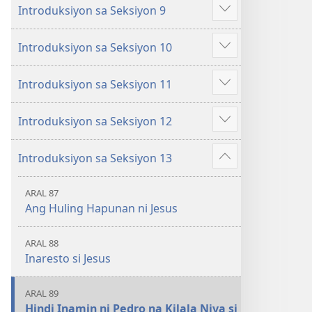
Introduksiyon sa Seksiyon 9
iba
Ipakita
pa
ang
Introduksiyon sa Seksiyon 10
iba
Ipakita
pa
ang
Introduksiyon sa Seksiyon 11
iba
Ipakita
pa
ang
Introduksiyon sa Seksiyon 12
iba
Ipakita
pa
ang
Introduksiyon sa Seksiyon 13
iba
Ipakita
pa
ang
ARAL 87
iba
Ang Huling Hapunan ni Jesus
pa
ARAL 88
Inaresto si Jesus
ARAL 89
Hindi Inamin ni Pedro na Kilala Niya si