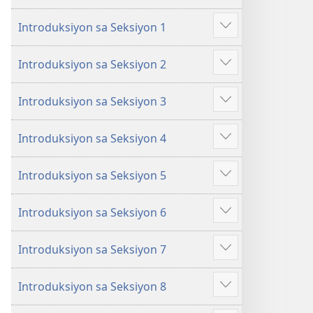
na
na
Introduksiyon sa Seksiyon 1
Matututuhan
Matututuhan
Ipakita
Mo
Mo
ang
Introduksiyon sa Seksiyon 2
sa
sa
iba
Ipakita
Bibliya
Bibliya
pa
ang
Introduksiyon sa Seksiyon 3
iba
Ipakita
pa
ang
Introduksiyon sa Seksiyon 4
iba
Ipakita
pa
ang
Introduksiyon sa Seksiyon 5
iba
Ipakita
pa
ang
Introduksiyon sa Seksiyon 6
iba
Ipakita
pa
ang
Introduksiyon sa Seksiyon 7
iba
Ipakita
pa
ang
Introduksiyon sa Seksiyon 8
iba
Ipakita
pa
ang