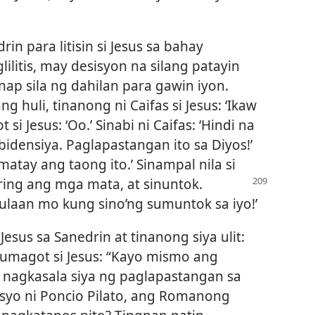
n para litisin si Jesus sa bahay
ilitis, may desisyon na silang patayin
nap sila ng dahilan para gawin iyon.
g huli, tinanong ni Caifas si Jesus: ‘Ikaw
i Jesus: ‘Oo.’ Sinabi ni Caifas: ‘Hindi na
idensiya. Paglapastangan ito sa Diyos!’
atay ang taong ito.’ Sinampal nila si
piring ang mga mata,
at sinuntok.
 hulaan mo kung sino’ng sumuntok sa iyo!’
 Jesus sa Sanedrin at tinanong siya ulit:
Sumagot si Jesus: “Kayo mismo ang
g nagkasala siya ng paglapastangan sa
lasyo ni Poncio Pilato, ang Romanong