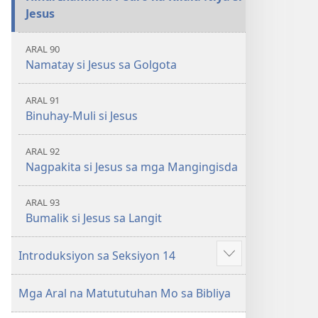
Jesus
ARAL 90
Namatay si Jesus sa Golgota
ARAL 91
Binuhay-Muli si Jesus
ARAL 92
Nagpakita si Jesus sa mga Mangingisda
ARAL 93
Bumalik si Jesus sa Langit
Introduksiyon sa Seksiyon 14
Ipakita
ang
Mga Aral na Matututuhan Mo sa Bibliya
iba
pa