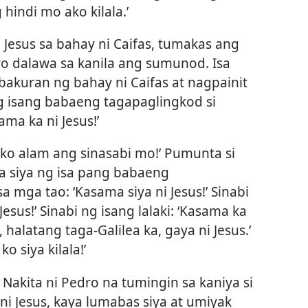
hindi mo ako kilala.’
 Jesus sa bahay ni Caifas, tumakas ang
o dalawa sa kanila ang sumunod. Isa
 bakuran ng bahay ni Caifas at nagpainit
g isang babaeng tagapaglingkod si
sama ka ni Jesus!’
di ko alam ang sinasabi mo!’ Pumunta si
ta siya ng isa pang babaeng
sa mga tao: ‘Kasama siya ni Jesus!’ Sinabi
 Jesus!’ Sinabi ng isang lalaki: ‘Kasama ka
 halatang taga-Galilea ka, gaya ni Jesus.’
o siya kilala!’
Nakita ni Pedro na tumingin sa kaniya si
 ni Jesus, kaya lumabas siya at umiyak