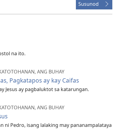
Susunod
stol na ito.
 KATOTOHANAN, ANG BUHAY
nas, Pagkatapos ay kay Caifas
kay Jesus ay pagbaluktot sa katarungan.
 KATOTOHANAN, ANG BUHAY
sus
n ni Pedro, isang lalaking may pananampalataya