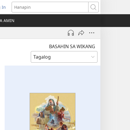
 In
Hanapin
ukas
A AMIN
ong
ow)
BASAHIN SA WIKANG