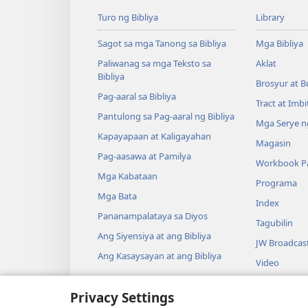
Turo ng Bibliya
Library
Sagot sa mga Tanong sa Bibliya
Mga Bibliya
Paliwanag sa mga Teksto sa
Aklat
Bibliya
Brosyur at B
Pag-aaral sa Bibliya
Tract at Imb
Pantulong sa Pag-aaral ng Bibliya
Mga Serye ng
Kapayapaan at Kaligayahan
Magasin
Pag-aasawa at Pamilya
Workbook Pa
Mga Kabataan
Programa
Mga Bata
Index
Pananampalataya sa Diyos
Tagubilin
Ang Siyensiya at ang Bibliya
JW Broadcas
Ang Kasaysayan at ang Bibliya
Video
Musika
Privacy Settings
Audio Dram