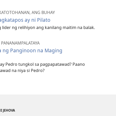
 KATOTOHANAN, ANG BUHAY
Pagkatapos ay ni Pilato
 lider ng relihiyon ang kanilang maitim na balak.
 PANANAMPALATAYA
a ng Panginoon na Maging
 kay Pedro tungkol sa pagpapatawad? Paano
atawad na niya si Pedro?
NI JEHOVA