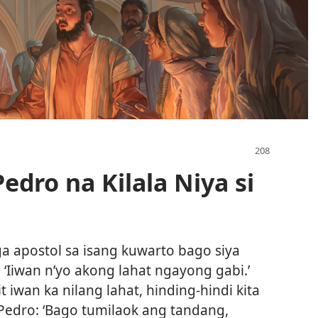
edro na Kilala Niya si
 apostol sa isang kuwarto bago siya
: ‘Iiwan n’yo akong lahat ngayong gabi.’
it iwan ka nilang lahat, hinding-hindi kita
y Pedro: ‘Bago tumilaok ang tandang,