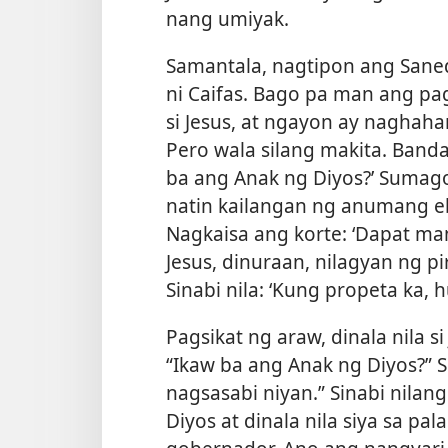
nang umiyak.
Samantala, nagtipon ang Sanedri
ni Caifas. Bago pa man ang pagl
si Jesus, at ngayon ay naghaha
Pero wala silang makita. Bandan
ba ang Anak ng Diyos?’ Sumagot s
natin kailangan ng anumang eb
Nagkaisa ang korte: ‘Dapat mam
Jesus, dinuraan, nilagyan ng 
Sinabi nila: ‘Kung propeta ka,
Pagsikat ng araw, dinala nila si
“Ikaw ba ang Anak ng Diyos?” 
nagsasabi niyan.” Sinabi nilan
Diyos at dinala nila siya sa pa