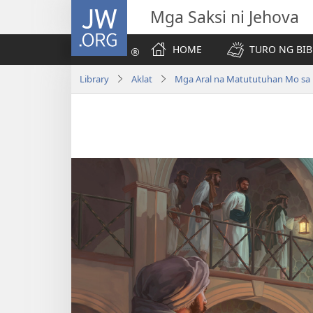
JW.ORG
Mga Saksi ni Jehova
HOME
TURO NG BIB
Library
Aklat
Mga Aral na Matututuhan Mo sa B