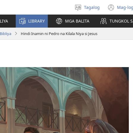
Tagalog
Mag-log
Pumili
(may
ng
bub
LIYA
LIBRARY
MGA BALITA
TUNGKOL S
wika
na
bag
ibliya
Hindi Inamin ni Pedro na Kilala Niya si Jesus
wind