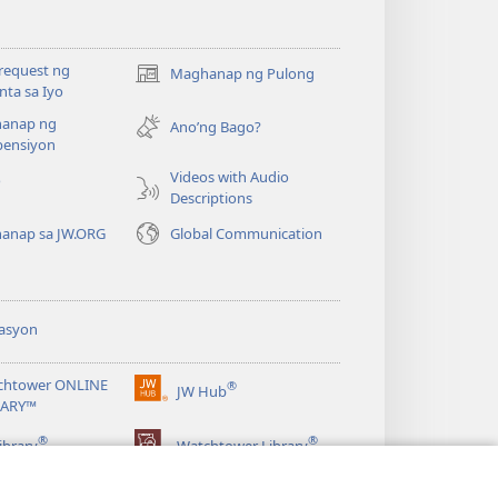
request ng
Maghanap ng Pulong
(may
ta sa Iyo
bubukas
anap ng
na
Ano’ng Bago?
ensiyon
bagong
window)
Videos with Audio
o
Descriptions
anap sa JW.ORG
Global Communication
asyon
chtower ONLINE
®
JW Hub
(may
RARY™
bubukas
®
®
na
ibrary
Watchtower Library
bagong
window)