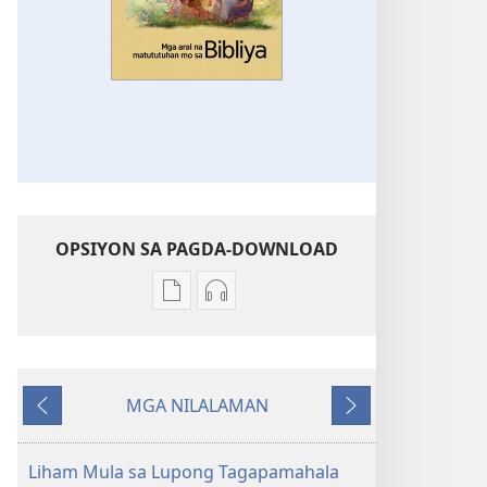
OPSIYON SA PAGDA-DOWNLOAD
Opsiyon
Opsiyon
sa
sa
pagda-
pagda-
download
download
MGA NILALAMAN
ng
ng
Nauna
Susunod
publikasyon
audio
Mga
Mga
Liham Mula sa Lupong Tagapamahala
Aral
Aral