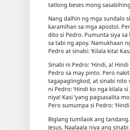
tatlong beses mong sasabihing 
Nang dalhin ng mga sundalo si
karamihan sa mga apostol. Per
dito si Pedro. Pumunta siya sa
sa tabi ng apoy. Namukhaan n
Pedro at sinabi: ‘Kilala kita! Ka
Sinabi ni Pedro: ‘Hindi, a! Hin
Pedro sa may pinto. Pero naki
tagapaglingkod, at sinabi nito 
ni Pedro: ‘Hindi ko nga kilala si
niya! Kasi ’yang pagsasalita mo,
Pero sumumpa si Pedro: ‘Hindi k
Biglang tumilaok ang tandang. 
Jesus. Naalaala niya ang sinabi