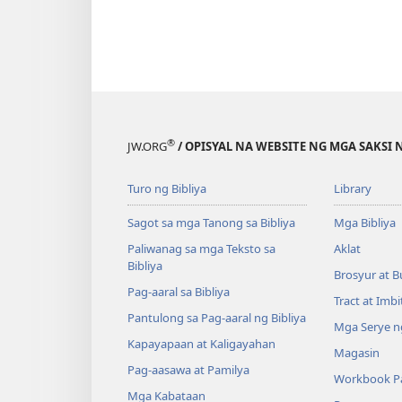
®
JW.ORG
/ OPISYAL NA WEBSITE NG MGA SAKSI 
Turo ng Bibliya
Library
Sagot sa mga Tanong sa Bibliya
Mga Bibliya
Paliwanag sa mga Teksto sa
Aklat
Bibliya
Brosyur at B
Pag-aaral sa Bibliya
Tract at Imb
Pantulong sa Pag-aaral ng Bibliya
Mga Serye ng
Kapayapaan at Kaligayahan
Magasin
Pag-aasawa at Pamilya
Workbook Pa
Mga Kabataan