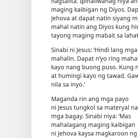
nagsalita. Ipinaliwanag niya a
maging kaibigan ng Diyos. Dapa
Jehova at dapat natin siyang m
mahal natin ang Diyos kung hi
tayong maging mabait sa lahat
Sinabi ni Jesus: ‘Hindi lang mg
mahalin. Dapat n’yo ring mah
kayo nang buong puso. Kung ma
at humingi kayo ng tawad. Gaw
nila sa inyo.’
Maganda rin ang mga payo
ni Jesus tungkol sa materyal na
mga bagay. Sinabi niya: ‘Mas
mahalagang maging kaibigan
ni Jehova kaysa magkaroon ng