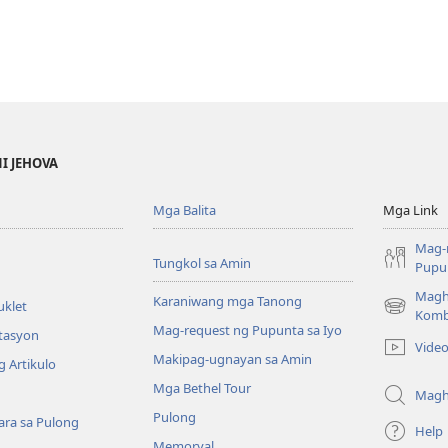
NI JEHOVA
Mga Balita
Mga Link
Mag-
Tungkol sa Amin
Pupun
Magh
Karaniwang mga Tanong
uklet
(may
Komb
Mag-request ng Pupunta sa Iyo
bubukas
itasyon
Vide
na
Makipag-ugnayan sa Amin
 Artikulo
bagong
Mga Bethel Tour
window)
Magh
Pulong
ra sa Pulong
Help
Memoryal