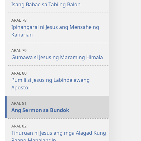
Isang Babae sa Tabi ng Balon
ARAL 78
Ipinangaral ni Jesus ang Mensahe ng
Kaharian
ARAL 79
Gumawa si Jesus ng Maraming Himala
ARAL 80
Pumili si Jesus ng Labindalawang
Apostol
ARAL 81
Ang Sermon sa Bundok
ARAL 82
Tinuruan ni Jesus ang mga Alagad Kung
Paano Manalangin