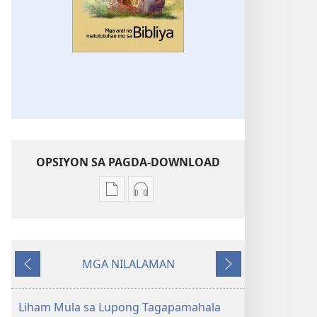
OPSIYON SA PAGDA-DOWNLOAD
Opsiyon
Opsiyon
sa
sa
pagda-
pagda-
download
download
MGA NILALAMAN
ng
ng
Nauna
Susunod
publikasyon
audio
Mga
Mga
Liham Mula sa Lupong Tagapamahala
Aral
Aral