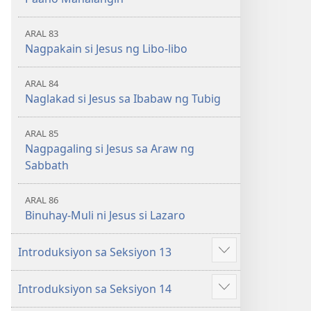
ARAL 83
Nagpakain si Jesus ng Libo-libo
ARAL 84
Naglakad si Jesus sa Ibabaw ng Tubig
ARAL 85
Nagpagaling si Jesus sa Araw ng
Sabbath
ARAL 86
Binuhay-Muli ni Jesus si Lazaro
Introduksiyon sa Seksiyon 13
Ipakita
ang
Introduksiyon sa Seksiyon 14
iba
Ipakita
pa