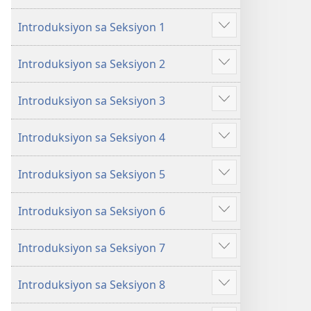
na
na
Introduksiyon sa Seksiyon 1
Matututuhan
Matututuhan
Ipakita
Mo
Mo
ang
Introduksiyon sa Seksiyon 2
sa
sa
iba
Ipakita
Bibliya
Bibliya
pa
ang
Introduksiyon sa Seksiyon 3
iba
Ipakita
pa
ang
Introduksiyon sa Seksiyon 4
iba
Ipakita
pa
ang
Introduksiyon sa Seksiyon 5
iba
Ipakita
pa
ang
Introduksiyon sa Seksiyon 6
iba
Ipakita
pa
ang
Introduksiyon sa Seksiyon 7
iba
Ipakita
pa
ang
Introduksiyon sa Seksiyon 8
iba
Ipakita
pa
ang