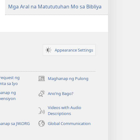
ang
Mga Aral na Matututuhan Mo sa Bibliya
iba
pa
Appearance Settings
request ng
Maghanap ng Pulong
(may
ta sa Iyo
bubukas
anap ng
na
Ano’ng Bago?
ensiyon
bagong
window)
Videos with Audio
o
Descriptions
anap sa JW.ORG
Global Communication