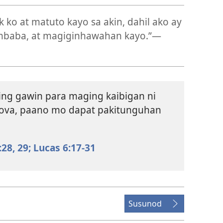
ko at matuto kayo sa akin, dahil ako ay
aba, at magiginhawahan kayo.”​—
ng gawin para maging kaibigan ni
hova, paano mo dapat pakitunguhan
:28, 29;
Lucas 6:17-31
Susunod