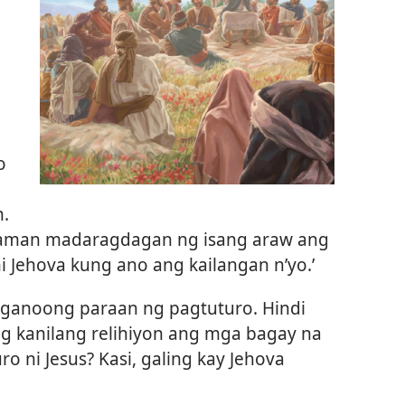
o
n.
 naman madaragdagan ng isang araw ang
i Jehova kung ano ang kailangan n’yo.’
g ganoong paraan ng pagtuturo. Hindi
 ng kanilang relihiyon ang mga bagay na
o ni Jesus? Kasi, galing kay Jehova