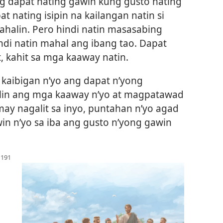
ng dapat nating gawin kung gusto nating
t nating isipin na kailangan natin si
ahalin. Pero hindi natin masasabing
ndi natin mahal ang ibang tao. Dapat
, kahit sa mga kaaway natin.
a kaibigan n’yo ang dapat n’yong
alin ang mga kaaway n’yo at magpatawad
y nagalit sa inyo, puntahan n’yo agad
in n’yo sa iba ang gusto n’yong gawin