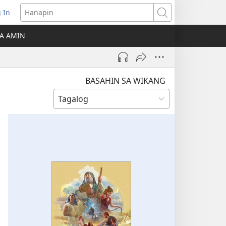
 In
Hanapin
ukas
A AMIN
ong
ow)
BASAHIN SA WIKANG