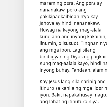
maraming pera. Ang pera ay
nananakaw, pero ang
pakikipagkaibigan n’yo kay
Jehova ay hindi nananakaw.
Huwag na kayong mag-alala
kung ano ang inyong kakainin,
iinumin, o isusuot. Tingnan n’y
ang mga ibon. Lagi silang
binibigyan ng Diyos ng pagkai
Kung mag-aalala kayo, hindi
inyong buhay. Tandaan, alam n
Kay Jesus lang nila narinig an
itinuro sa kanila ng mga lider
iyon. Bakit napakahusay magtur
ang lahat ng itinuturo niya.