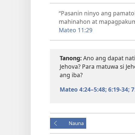
“Pasanin ninyo ang pamatok 
mahinahon at mapagpakumb
Mateo 11:29
Tanong:
Ano ang dapat nati
Jehova? Para matuwa si Je
ang iba?
Mateo 4:24–5:48;
6:19-34;
7
Nauna