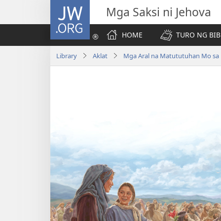
JW.ORG
Mga Saksi ni Jehova
HOME
TURO NG BIB
Library
Aklat
Mga Aral na Matututuhan Mo sa B