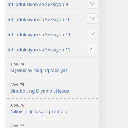
Introduksiyon sa Seksiyon 9
iba
Ipakita
pa
ang
Introduksiyon sa Seksiyon 10
iba
Ipakita
pa
ang
Introduksiyon sa Seksiyon 11
iba
Ipakita
pa
ang
Introduksiyon sa Seksiyon 12
iba
Ipakita
pa
ang
ARAL 74
iba
Si Jesus ay Naging Mesiyas
pa
ARAL 75
Sinubok ng Diyablo si Jesus
ARAL 76
Nilinis ni Jesus ang Templo
ARAL 77