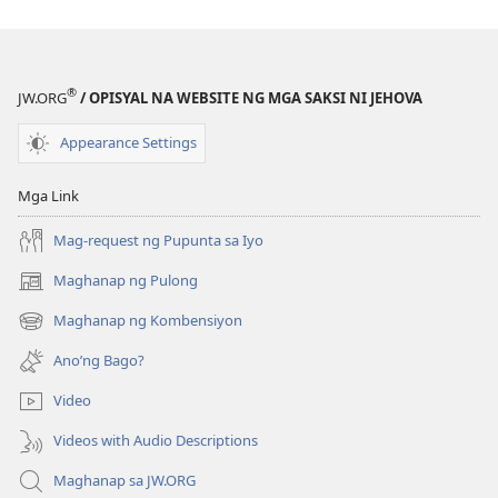
Aral
Aral
na
na
Matututuhan
Matututuhan
Mo
Mo
®
JW.ORG
/ OPISYAL NA WEBSITE NG MGA SAKSI NI JEHOVA
sa
sa
Bibliya
Bibliya
Appearance Settings
Mga Link
Mag-request ng Pupunta sa Iyo
Maghanap ng Pulong
(may
bubukas
Maghanap ng Kombensiyon
(may
na
bubukas
bagong
Ano’ng Bago?
na
window)
bagong
Video
window)
Videos with Audio Descriptions
Maghanap sa JW.ORG