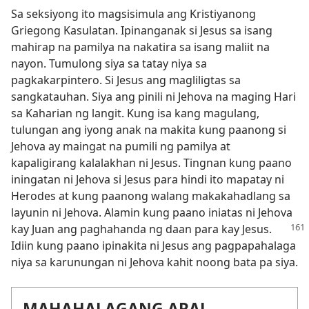
Sa seksiyong ito magsisimula ang Kristiyanong
Griegong Kasulatan. Ipinanganak si Jesus sa isang
mahirap na pamilya na nakatira sa isang maliit na
nayon. Tumulong siya sa tatay niya sa
pagkakarpintero. Si Jesus ang magliligtas sa
sangkatauhan. Siya ang pinili ni Jehova na maging Hari
sa Kaharian ng langit. Kung isa kang magulang,
tulungan ang iyong anak na makita kung paanong si
Jehova ay maingat na pumili ng pamilya at
kapaligirang kalalakhan ni Jesus. Tingnan kung paano
iningatan ni Jehova si Jesus para hindi ito mapatay ni
Herodes at kung paanong walang makakahadlang sa
layunin ni Jehova. Alamin kung paano iniatas ni Jehova
kay Juan ang paghahanda ng daan para
kay Jesus.
Idiin kung paano ipinakita ni Jesus ang pagpapahalaga
niya sa karunungan ni Jehova kahit noong bata pa siya.
MAHAHALAGANG ARAL