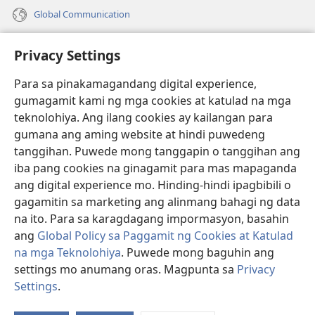
Global Communication
Help
Privacy Settings
Donasyon
(may
Para sa pinakamagandang digital experience,
bubukas
gumagamit kami ng mga cookies at katulad na mga
na
Watchtower ONLINE LIBRARY™
teknolohiya. Ang ilang cookies ay kailangan para
(may
bagong
gumana ang aming website at hindi puwedeng
bubukas
window)
®
JW Hub
na
tanggihan. Puwede mong tanggapin o tanggihan ang
(may
bagong
bubukas
iba pang cookies na ginagamit para mas mapaganda
window)
®
JW Library
na
ang digital experience mo. Hinding-hindi ipagbibili o
bagong
gagamitin sa marketing ang alinmang bahagi ng data
window)
®
Watchtower Library
na ito. Para sa karagdagang impormasyon, basahin
ang
Global Policy sa Paggamit ng Cookies at Katulad
na mga Teknolohiya
. Puwede mong baguhin ang
settings mo anumang oras. Magpunta sa
Privacy
Copyright
© 2026 Watch Tower Bible and Tract Society of Pennsylvania.
Settings
.
Ip
KASUNDUAN SA PAGGAMIT
|
PRIVACY POLICY
|
PRIVACY SETTINGS
a