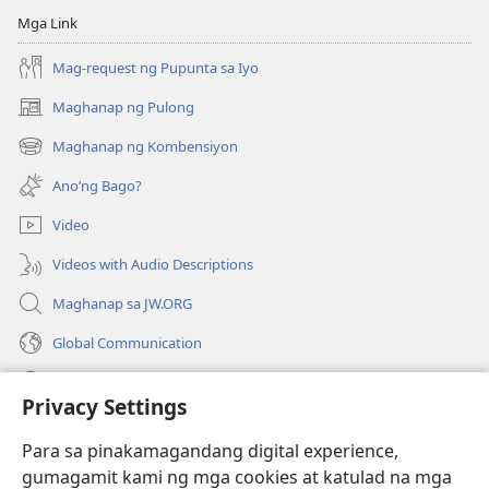
Mga Link
Mag-request ng Pupunta sa Iyo
Maghanap ng Pulong
(may
bubukas
Maghanap ng Kombensiyon
(may
na
bubukas
bagong
Ano’ng Bago?
na
window)
bagong
Video
window)
Videos with Audio Descriptions
Maghanap sa JW.ORG
Global Communication
Help
Privacy Settings
Donasyon
(may
Para sa pinakamagandang digital experience,
bubukas
gumagamit kami ng mga cookies at katulad na mga
na