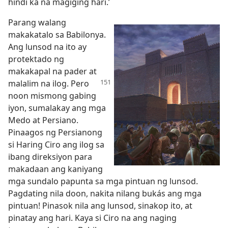
hindi ka na magiging hari.’
Parang walang
makakatalo sa Babilonya.
Ang lunsod na ito ay
protektado ng
makakapal na pader at
malalim
na ilog. Pero
noon mismong gabing
iyon, sumalakay ang mga
Medo at Persiano.
Pinaagos ng Persianong
si Haring Ciro ang ilog sa
ibang direksiyon para
makadaan ang kaniyang
mga sundalo papunta sa mga pintuan ng lunsod.
Pagdating nila doon, nakita nilang bukás ang mga
pintuan! Pinasok nila ang lunsod, sinakop ito, at
pinatay ang hari. Kaya si Ciro na ang naging