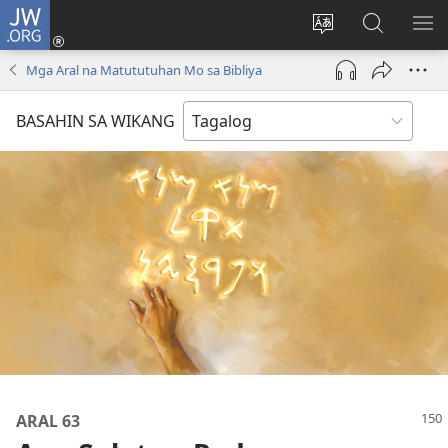
JW.ORG
Mag-
log
Baguhin
Maghana
IPA
In
ang
sa
AN
Mga Aral na Matututuhan Mo sa Bibliya
(may
wika
JW.ORG
ME
bubukas
ng
BASAHIN SA WIKANG
na
site
bagong
window)
ARAL 63