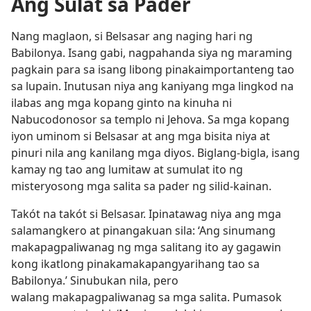
Ang Sulat sa Pader
Nang maglaon, si Belsasar ang naging hari ng
Babilonya. Isang gabi, nagpahanda siya ng maraming
pagkain para sa isang libong pinakaimportanteng tao
sa lupain. Inutusan niya ang kaniyang mga lingkod na
ilabas ang mga kopang ginto na kinuha ni
Nabucodonosor sa templo ni Jehova. Sa mga kopang
iyon uminom si Belsasar at ang mga bisita niya at
pinuri nila ang kanilang mga diyos. Biglang-bigla, isang
kamay ng tao ang lumitaw at sumulat ito ng
misteryosong mga salita sa pader ng silid-kainan.
Takót na takót si Belsasar. Ipinatawag niya ang mga
salamangkero at pinangakuan sila: ‘Ang sinumang
makapagpaliwanag ng mga salitang ito ay gagawin
kong ikatlong pinakamakapangyarihang tao sa
Babilonya.’ Sinubukan nila, pero
walang makapagpaliwanag sa mga salita. Pumasok