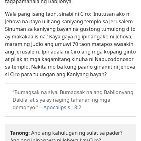
tagapamahala ng Babilonya.
Wala pang isang taon, sinabi ni Ciro: ‘Inutusan ako ni
Jehova na itayo ulit ang kaniyang templo sa Jerusalem.
Sinuman sa kaniyang bayan na gustong tumulong dito
ay makakaalis na.’ Kaya gaya ng ipinangako ni Jehova,
maraming Judio ang umuwi 70 taon matapos wasakin
ang Jerusalem. Ipinadala ni Ciro ang mga kopang ginto
at pilak at mga kagamitang kinuha ni Nabucodonosor
sa templo. Nakita mo ba kung paano ginamit ni Jehova
si Ciro para tulungan ang Kaniyang bayan?
“Bumagsak na siya! Bumagsak na ang Babilonyang
Dakila, at siya ay naging tahanan ng mga
demonyo.”​—
Apocalipsis 18:2
Tanong:
Ano ang kahulugan ng sulat sa pader?
Ano ang ipinagawa ni Jehova kay Ciro?