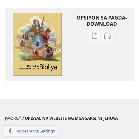
OPSIYON SA PAGDA-
DOWNLOAD
Opsiyon
Opsiyon
sa
sa
pagda-
pagda-
download
download
ng
ng
publikasyon
audio
Mga
Mga
Aral
Aral
na
na
Matututuhan
Matututuhan
Mo
Mo
®
JW.ORG
/ OPISYAL NA WEBSITE NG MGA SAKSI NI JEHOVA
sa
sa
Bibliya
Bibliya
Appearance Settings