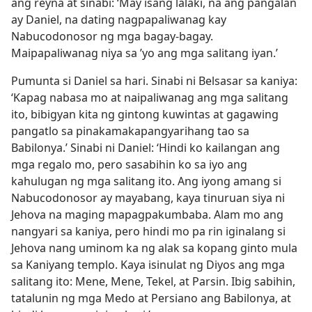
ang reyna at sinabi: ‘May isang lalaki, na ang pangalan
ay Daniel, na dating nagpapaliwanag kay
Nabucodonosor ng mga bagay-bagay.
Maipapaliwanag niya sa ’yo ang mga salitang iyan.’
Pumunta si Daniel sa hari. Sinabi ni Belsasar sa kaniya:
‘Kapag nabasa mo at naipaliwanag ang mga salitang
ito, bibigyan kita ng gintong kuwintas at gagawing
pangatlo sa pinakamakapangyarihang tao sa
Babilonya.’ Sinabi ni Daniel: ‘Hindi ko kailangan ang
mga regalo mo, pero sasabihin ko sa iyo ang
kahulugan ng mga salitang ito. Ang iyong amang si
Nabucodonosor ay mayabang, kaya tinuruan siya ni
Jehova na maging mapagpakumbaba. Alam mo ang
nangyari sa kaniya, pero hindi mo pa rin iginalang si
Jehova nang uminom ka ng alak sa kopang ginto mula
sa Kaniyang templo. Kaya isinulat ng Diyos ang mga
salitang ito: Mene, Mene, Tekel, at Parsin. Ibig sabihin,
tatalunin ng mga Medo at Persiano ang Babilonya, at